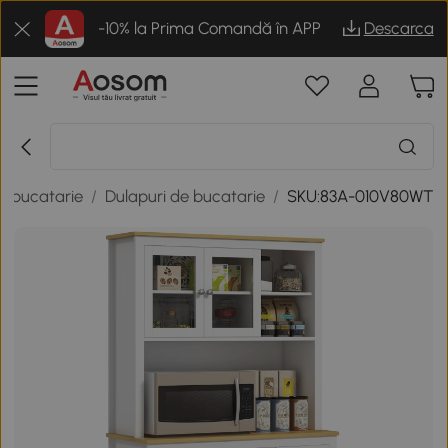
-10% la Prima Comandă în APP
Descarca
a bucatarie
/
Dulapuri de bucatarie
/
SKU:83A-010V80WT