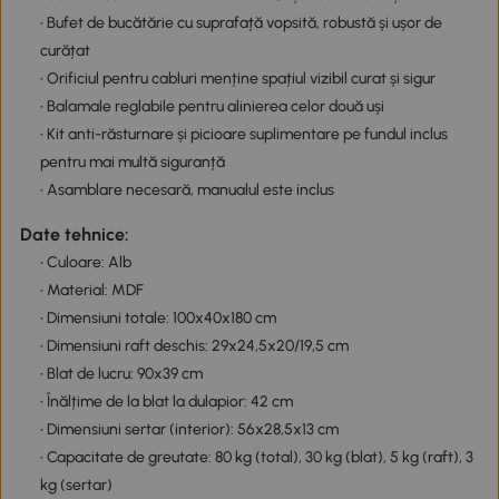
• Bufet de bucătărie cu suprafață vopsită, robustă și ușor de
curățat
• Orificiul pentru cabluri menține spațiul vizibil curat și sigur
• Balamale reglabile pentru alinierea celor două uși
• Kit anti-răsturnare și picioare suplimentare pe fundul inclus
pentru mai multă siguranță
• Asamblare necesară, manualul este inclus
Date tehnice:
• Culoare: Alb
• Material: MDF
• Dimensiuni totale: 100x40x180 cm
• Dimensiuni raft deschis: 29x24,5x20/19,5 cm
• Blat de lucru: 90x39 cm
• Înălțime de la blat la dulapior: 42 cm
• Dimensiuni sertar (interior): 56x28,5x13 cm
• Capacitate de greutate: 80 kg (total), 30 kg (blat), 5 kg (raft), 3
kg (sertar)