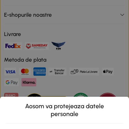
E-shopurile noastre
Livrare
Metoda de plata
Aosom va protejeaza datele
personale