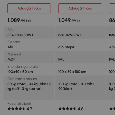
Country
Alb
Adaugă în coș
Adaugă în coș
1.089
1.049
8
,99 Lei
,99 Lei
SKU
83A-010V80WT
835-112V83WT
835
Culoare
Alb
alb, stejar
Alb
Material
MDF
PAL
PAL
imensiuni generale
100x40x180 cm
100 x 39 x 180 cm
100
Greutate sustinuta
80 kg (total), 30 kg (blat), 5
100 kg (total), 10 (raft),
100 
kg (raft), 3 kg (sertar)
40(blat)
kg (
Recenzii clienti
4.7
4.8