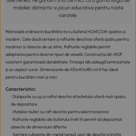
asemenea, ne gandim si la cei mici, cu o gama larga de
mobilier distractiv si jocuri educative pentru toate
varstele.
Păstrează ordinea în bucătăria ta cu bufetul HOMCOM spațios și
modern. Cele două sertare și rafturile deschise oferă spațiu pentru
tacâmuri și obiecte de uz zilnic. Rafturile reglabile permit
adaptarea pentru diverse tipuri de veselă. Construcția din MDF
rezistent garantează durabilitate. Finisajul alb adaugă luminozitate
și un aspect curat. Dimensiunile de 100x40x180 cm îl fac ideal
pentru bucătării mari și mici.
Caracteristici:
• Dulapurile cu uși și raftul deschis al bufetului oferă mult spațiu
de depozitare
• Mobilier bufet cu raft deschis pentru electrocasnice
• Rafturile reglabile ale bufetului înalt îți permit să depozitezi
obiecte de dimensiuni diferite
• Sertare culisante din metal neted, ușor de deschis și închis