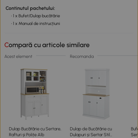
Continutul pachetului:
• 1 x Bufet/Dulap bucătărie
• 1 x Manual de instrucțiuni
Compară cu articole similare
Acest element
Recomanda
Dulap Bucătărie cu Sertare,
Dulap de Bucătărie cu
Buf
Rafturi și Polițe Alb
Dulapuri și Sertar Stil
Ser