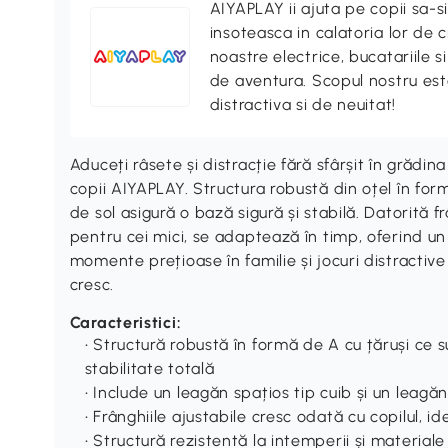
AIYAPLAY ii ajuta pe copii sa-si
insoteasca in calatoria lor de 
noastre electrice, bucatariile si
de aventura. Scopul nostru est
distractiva si de neuitat!
Aduceți râsete și distracție fără sfârșit în grădi
copii AIYAPLAY. Structura robustă din oțel în form
de sol asigură o bază sigură și stabilă. Datorită f
pentru cei mici, se adaptează în timp, oferind u
momente prețioase în familie și jocuri distractive
cresc.
Caracteristici:
• Structură robustă în formă de A cu țăruși ce 
stabilitate totală
• Include un leagăn spațios tip cuib și un leagă
• Frânghiile ajustabile cresc odată cu copilul, id
• Structură rezistentă la intemperii și materiale