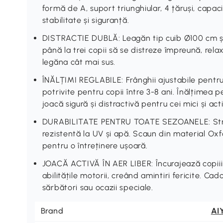
formă de A, suport triunghiular, 4 țăruși, capac
stabilitate și siguranță.
DISTRACTIE DUBLĂ: Leagăn tip cuib Ø100 cm și
până la trei copii să se distreze împreună, re
legăna cât mai sus.
ÎNĂLȚIMI REGLABILE: Frânghii ajustabile pentru
potrivite pentru copii între 3-8 ani. Înălțimea 
joacă sigură și distractivă pentru cei mici și acti
DURABILITATE PENTRU TOATE SEZOANELE: Struct
rezistentă la UV și apă. Scaun din material Oxf
pentru o întreținere ușoară.
JOACĂ ACTIVĂ ÎN AER LIBER: Încurajează copiii s
abilitățile motorii, creând amintiri fericite. Ca
sărbători sau ocazii speciale.
Brand
AI