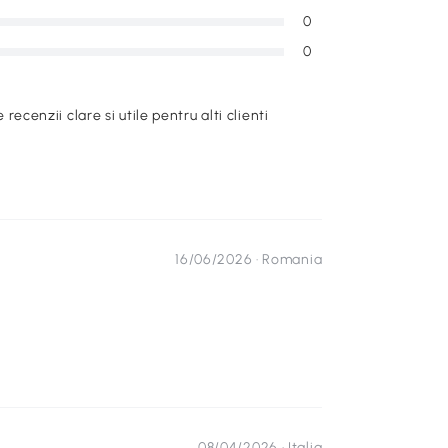
0
0
e recenzii clare si utile pentru alti clienti
16/06/2026 ·
Romania
08/04/2026 ·
Italia