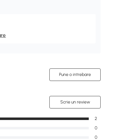
are
Pune o intrebare
Scrie un review
2
0
0