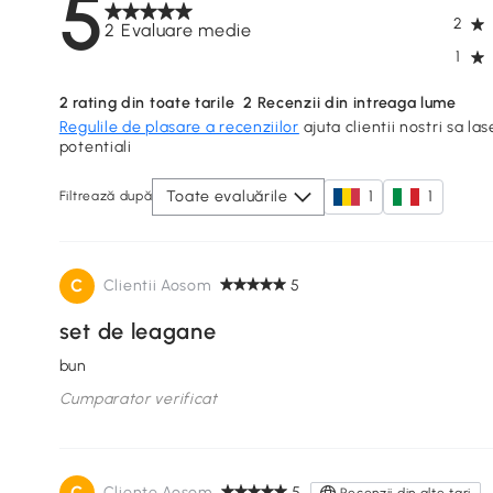
5
2
2 Evaluare medie
1
2
rating din toate tarile
2
Recenzii din intreaga lume
Regulile de plasare a recenziilor
ajuta clientii nostri sa las
potentiali
Toate evaluările
1
1
Filtrează după
C
Clientii Aosom
5
set de leagane
bun
Cumparator verificat
C
Cliente Aosom
5
Recenzii din alte tari