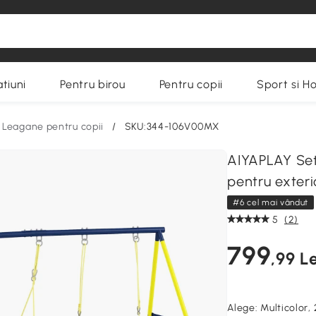
tiuni
Pentru birou
Pentru copii
Sport si H
Leagane pentru copii
/
SKU:344-106V00MX
AIYAPLAY Set
pentru exteri
#6 cel mai vândut
5
(2)
799
,99 Le
Alege:
Multicolor,