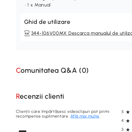
• 1 x Manual
Ghid de utilizare
344-106V00MX Descarca manualul de utiliz
Comunitatea Q&A (
0
)
Recenzii clienti
Clienții care împărtășesc videoclipuri pot primi
5
recompense suplimentare.
Află mai multe
.
4
3