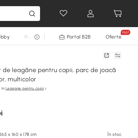
Hot
obby
Pentru animale
Portal B2B
Decoratiuni Sarbatori
Oferte
 de leagăne pentru copii, parc de joacă
or, multicolor
în
Leagane pentru copii
i
 265 x 160 x 178 cm
În stoc