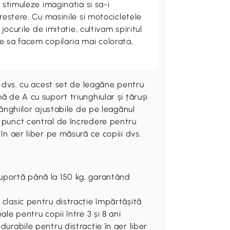
 stimuleze imaginatia si sa-i
crestere. Cu masinile si motocicletele
 jocurile de imitatie, cultivam spiritul
e sa facem copilaria mai colorata,
na dvs. cu acest set de leagăne pentru
ă de A cu suport triunghiular și țăruși
rânghiilor ajustabile de pe leagănul
n punct central de încredere pentru
 în aer liber pe măsură ce copiii dvs.
suportă până la 150 kg, garantând
n clasic pentru distracție împărtășită
eale pentru copii între 3 și 8 ani
 durabile pentru distracție în aer liber