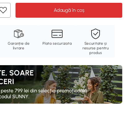
Adaugă în coș
Garanție de
Plata securizata
Securitate și
livrare
resurse pentru
produs