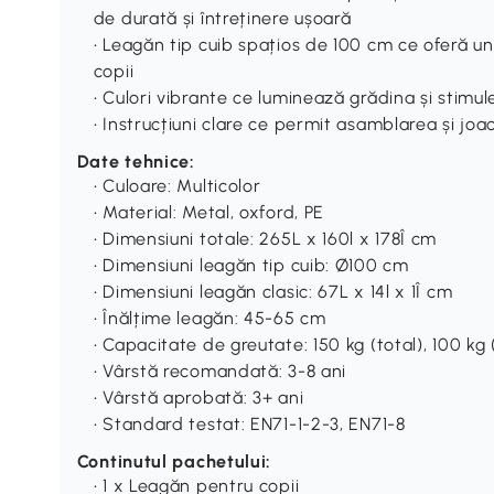
de durată și întreținere ușoară
• Leagăn tip cuib spațios de 100 cm ce oferă un
copii
• Culori vibrante ce luminează grădina și stimule
• Instrucțiuni clare ce permit asamblarea și jo
Date tehnice:
• Culoare: Multicolor
• Material: Metal, oxford, PE
• Dimensiuni totale: 265L x 160l x 178Î cm
• Dimensiuni leagăn tip cuib: Ø100 cm
• Dimensiuni leagăn clasic: 67L x 14l x 1Î cm
• Înălțime leagăn: 45-65 cm
• Capacitate de greutate: 150 kg (total), 100 kg 
• Vârstă recomandată: 3-8 ani
• Vârstă aprobată: 3+ ani
• Standard testat: EN71-1-2-3, EN71-8
Continutul pachetului:
• 1 x Leagăn pentru copii