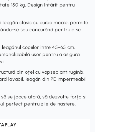
itate 150 kg. Design întărit pentru
 leagăn clasic cu curea moale, permite
laxându-se sau concurând pentru a se
 leagănul copiilor între 45-65 cm,
personalizabilă ușor pentru a asigura
vi.
ură din oțel cu vopsea antirugină,
ord lavabil, leagăn din PE impermeabil
ă se joace afară, să dezvolte forța și
doul perfect pentru zile de naștere,
YAPLAY