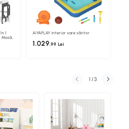
în 1
AIYAPLAY interior sare săritor
AIY
et Masă
Cop
1.029
2 cm,
Ser
,99 Lei
5
1
/
3