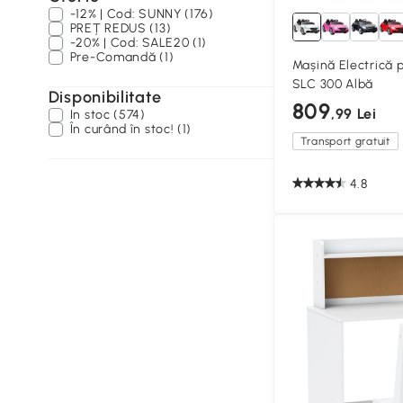
-12% | Cod: SUNNY (176)
PREȚ REDUS (13)
-20% | Cod: SALE20 (1)
Pre-Comandă (1)
Mașină Electrică 
SLC 300 Albă
Disponibilitate
809
,99 Lei
In stoc (574)
În curând în stoc! (1)
Transport gratuit
4.8