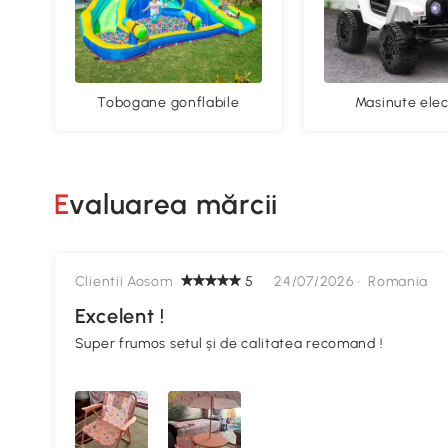
Tobogane gonflabile
Masinute elec
Evaluarea mărcii
Clientii Aosom
5
24/07/2026 ·
Romania
Excelent !
Super frumos setul și de calitatea recomand !