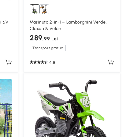
ni 6V
Masinuta 2‑in‑1 – Lamborghini Verde,
Claxon & Volan
289
,99 Lei
Transport gratuit
4.8