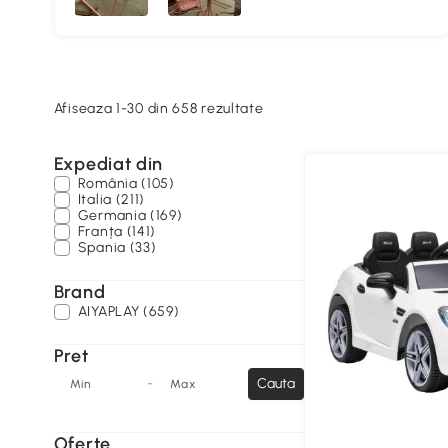
Afiseaza 1-30 din 658 rezultate
Expediat din
România (105)
Italia (211)
Germania (169)
Franța (141)
Spania (33)
Brand
AIYAPLAY (659)
Pret
-
Cauta
Min
Max
Oferte