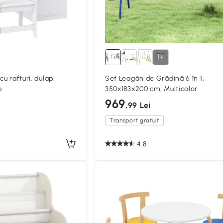
1+
cu rafturi, dulap,
Set Leagăn de Grădină 6 în 1,
b
350x183x200 cm, Multicolor
969
,99 Lei
Transport gratuit
4.8