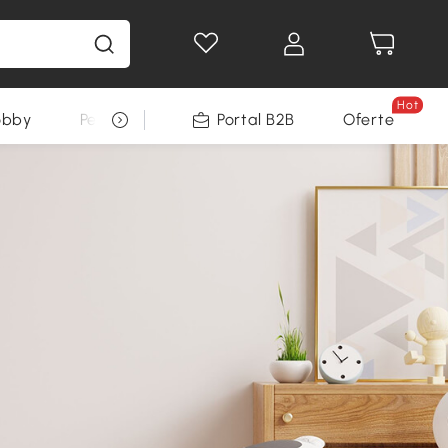
Hot
obby
Pentru animale
Portal B2B
Decoratiuni Sarbatori
Oferte