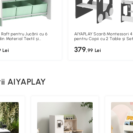
Raft pentru Jucării cu 6
AIYAPLAY Scară Montessori 4 
in Material Textil și
pentru Copii cu 2 Table și S
ă cu 2 Nivele, din Lemn și
cu Scaun, din Lemn, 58x46x9
379
x30x71 cm, Verde
Alb
9 Lei
,99 Lei
rii AIYAPLAY