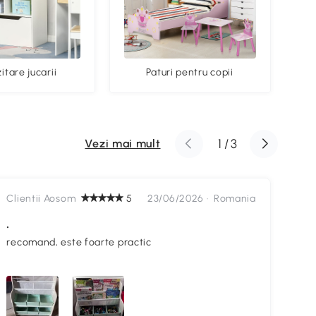
tare jucarii
Paturi pentru copii
1
/
3
Vezi mai mult
Clientii Aosom
5
23/06/2026 ·
Romania
Cli
.
Ma
A
recomand, este foarte practic
Sun
ele
bat
est