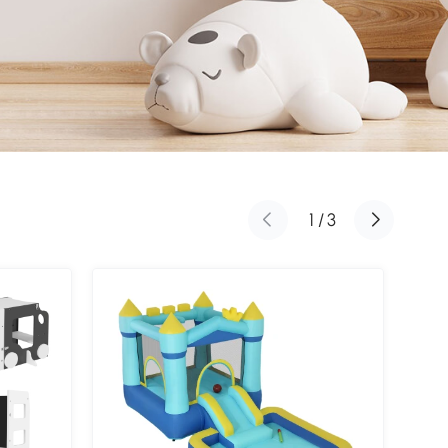
1
/
3