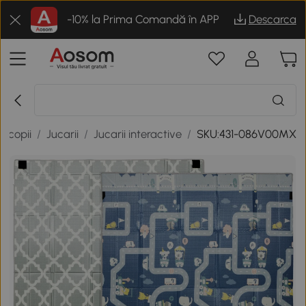
-10% la Prima Comandă în APP
Descarca
u copii
/
Jucarii
/
Jucarii interactive
/
SKU:431-086V00MX