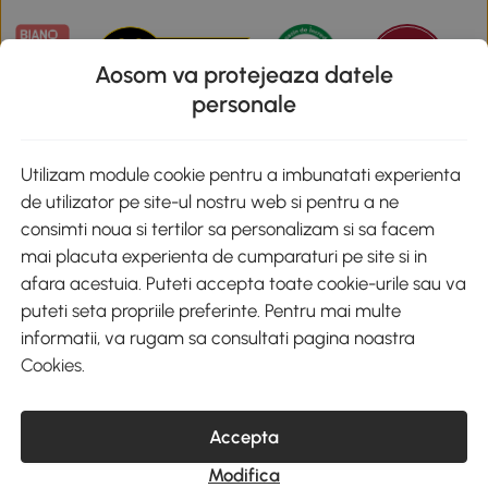
Aosom va protejeaza datele
personale
Descarca aplicatia Aosom
Utilizam module cookie pentru a imbunatati experienta
de utilizator pe site-ul nostru web si pentru a ne
Google Play
consimti noua si tertilor sa personalizam si sa facem
mai placuta experienta de cumparaturi pe site si in
afara acestuia. Puteti accepta toate cookie-urile sau va
puteti seta propriile preferinte. Pentru mai multe
+40 312294730
clienti@aosom.ro
informatii, va rugam sa consultati pagina noastra
Romania, Bucureşti Sectorul 2, Str. Barbu Paris Mumuleanu, Nr. 30-
Cookies
.
32, Spatiul E2-1, Etaj 2
© 2020-2026 AOSOM Romania SRL
CUI: 49266464
Accepta
COD CAEN: 4755
Reg. Com. J2023023738408
Modifica
Capital Social 200