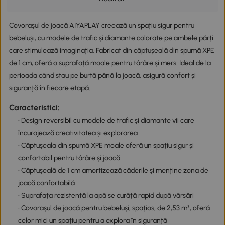
Covorașul de joacă AIYAPLAY creează un spațiu sigur pentru
bebeluși, cu modele de trafic și diamante colorate pe ambele părți
care stimulează imaginația. Fabricat din căptușeală din spumă XPE
de 1 cm, oferă o suprafață moale pentru târâre și mers. Ideal de la
perioada când stau pe burtă până la joacă, asigură confort și
siguranță în fiecare etapă.
Caracteristici:
• Design reversibil cu modele de trafic și diamante vii care
încurajează creativitatea și explorarea
• Căptușeala din spumă XPE moale oferă un spațiu sigur și
confortabil pentru târâre și joacă
• Căptușeală de 1 cm amortizează căderile și menține zona de
joacă confortabilă
• Suprafața rezistentă la apă se curăță rapid după vărsări
• Covorașul de joacă pentru bebeluși, spațios, de 2,53 m², oferă
celor mici un spațiu pentru a explora în siguranță