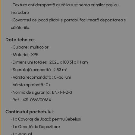
• Textura antiderapantă ajută la susținerea primilor pași cu
încredere
• Covorașul de joacă pliabil și portabil facilitează depozitarea și
călătoriile.
Date tehnice:
• Culoare : multicolor
• Material : XPE
• Dimensiuni totales : 202L x 180,5l x 1H cm
• Suprafață acoperită : 2,53 m²
• Vârsta recomandată : 0–36 luni
• Vârsta aprobată : 0+
• Normă de siguranță : EN71-1-2-3
• Ref. : 431-086V00MX
Continutul pachetului:
• 1 x Covoraș de Joacă pentru Bebeluși
• 1 x Geantă de Depozitare
• 1 x Manual