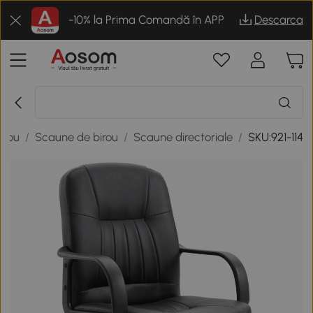
-10% la Prima Comandă în APP
Descarca
irou
/
Scaune de birou
/
Scaune directoriale
/
SKU:921-114