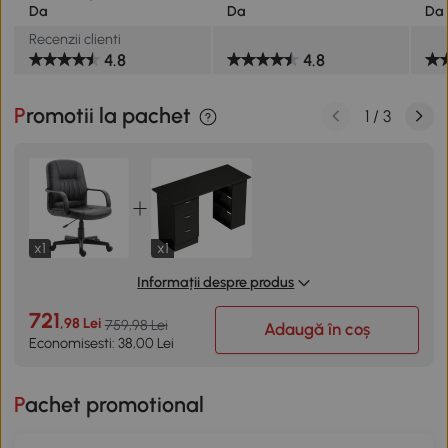
Da
Da
Da
Recenzii clienti
4.8
4.8
Promotii la pachet
1
/
3
x1
x1
Informații despre produs
721
,98 Lei
759,98 Lei
Adaugă în coș
Economisesti: 38,00 Lei
Pachet promotional