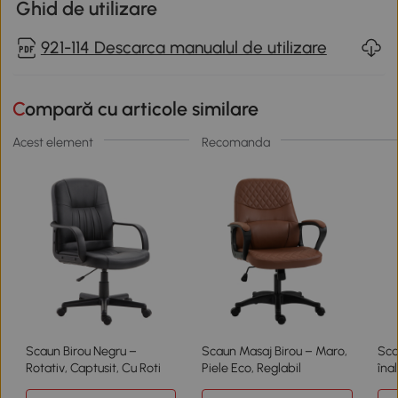
Ghid de utilizare
921-114 Descarca manualul de utilizare
Compară cu articole similare
Acest element
Recomanda
Scaun Birou Negru –
Scaun Masaj Birou – Maro,
Sca
Rotativ, Captusit, Cu Roti
Piele Eco, Reglabil
înal
bal