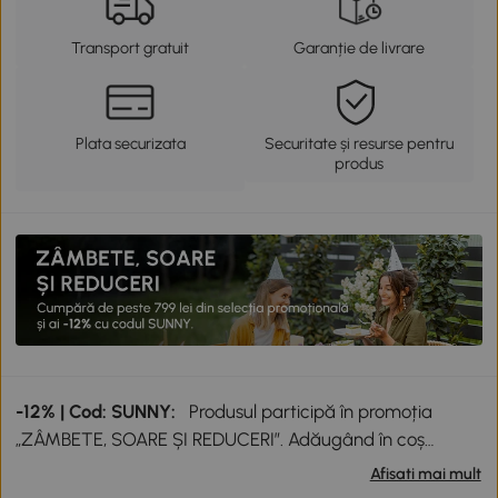
Transport gratuit
Garanție de livrare
Plata securizata
Securitate și resurse pentru
produs
-12% | Cod: SUNNY:
Produsul participă în promoția
„ZÂMBETE, SOARE ȘI REDUCERI”. Adăugând în coș
produse participante în valoare totală de peste 799 lei,
Afisati mai mult
primești o reducere de 12% folosind codul SUNNY. Codul