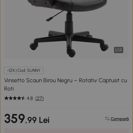
1
/
14
-12% | Cod: SUNNY
Vinsetto Scaun Birou Negru – Rotativ Captusit cu
Roti
4.8
(27)
359
,99 Lei
Compară