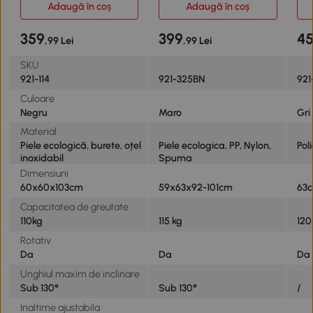
Adaugă în coș
Adaugă în coș
359
399
4
,99 Lei
,99 Lei
SKU
921-114
921-325BN
92
Culoare
Negru
Maro
Gri
Material
Piele ecologică, burete, oțel
Piele ecologica, PP, Nylon,
Pol
inoxidabil
Spuma
Dimensiuni
60x60x103cm
59x63x92-101cm
63c
Capacitatea de greutate
110kg
115 kg
120
Rotativ
Da
Da
Da
Unghiul maxim de inclinare
Sub 130°
Sub 130°
/
Inaltime ajustabila