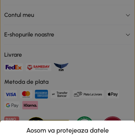
Contul meu
E-shopurile noastre
Livrare
Metoda de plata
Aosom va protejeaza datele