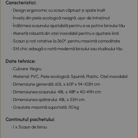
Caracteristici:
• Design ergonomic cu scaun căptușit și spate înalt
• Înveliș din piele ecologică neagră, ușor de întreținut
• Înălțimea scaunului ajustabilă pentru a se potrivi biroului tău
• Manetă robustă din oțel inoxidabil pentru o ajustare lină
• Scaun și roți rotative la 360°, pentru maximă comoditate
• Stil chic adaugă o notă modernă biroului sau studioului tău
Date tehnice:
• Culoare: Negru
• Material: PVC, Piele ecologică, Spumă, Plastic, Oțel inoxidabil
• Dimensiune generală: 60L x 60P x 94-103H cm
• Dimensiunea scaunului: 48L x 48P x 40-49H cm
• Dimensiunea spătarului: 48L x 55H cm
• Greutate maximă suportată: 110 kg
Continutul pachetului:
• 1 x Scaun de birou