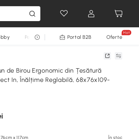
Hot
obby
Pentru animale
Portal B2B
Decoratiuni Sarbatori
Oferte
un de Birou Ergonomic din Țesătură
ect In, Înălțime Reglabilă, 68x76x109-
i
 76cm x 117cm
În stoc