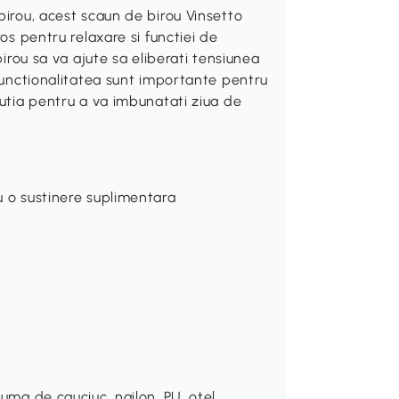
birou, acest scaun de birou Vinsetto
os pentru relaxare si functiei de
birou sa va ajute sa eliberati tensiunea
 functionalitatea sunt importante pentru
lutia pentru a va imbunatati ziua de
ru o sustinere suplimentara
puma de cauciuc, nailon, PU, otel