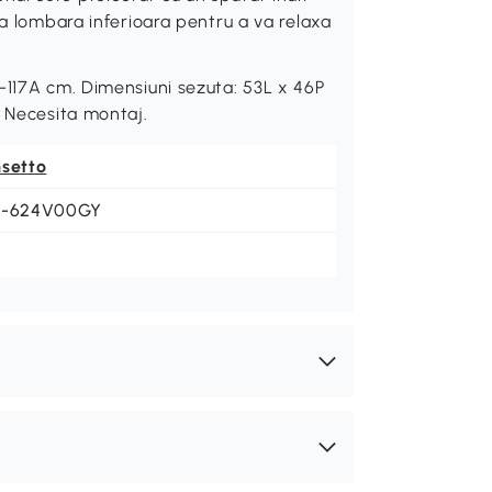
na lombara inferioara pentru a va relaxa
-117A cm. Dimensiuni sezuta: 53L x 46P
. Necesita montaj.
nsetto
1-624V00GY