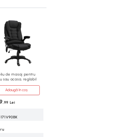
oliu de masaj pentru
u sau acasa, reglabil
Adaugă în coș
9
,99 Lei
-171V90BK
ru