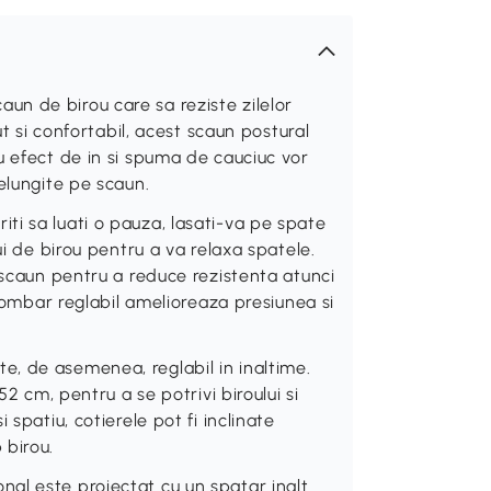
n de birou care sa reziste zilelor
ut si confortabil, acest scaun postural
u efect de in si spuma de cauciuc vor
elungite pe scaun.
i sa luati o pauza, lasati-va pe spate
ui de birou pentru a va relaxa spatele.
 scaun pentru a reduce rezistenta atunci
 lombar reglabil amelioreaza presiunea si
, de asemenea, reglabil in inaltime.
52 cm, pentru a se potrivi biroului si
spatiu, cotierele pot fi inclinate
 birou.
al este proiectat cu un spatar inalt