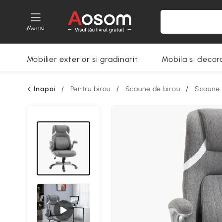
Meniu
Mobilier exterior si gradinarit
Mobila si decora
Inapoi
/
Pentru birou
/
Scaune de birou
/
Scaune 