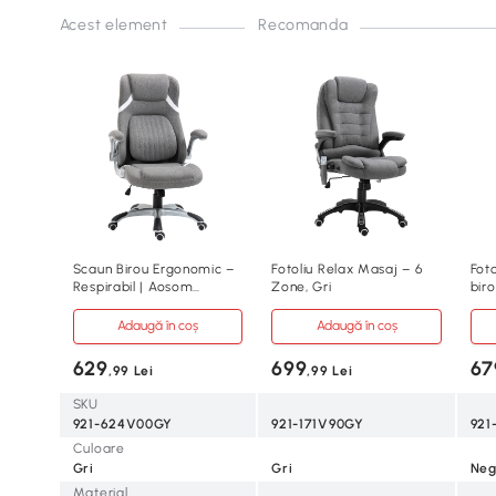
Acest element
Recomanda
Scaun Birou Ergonomic –
Fotoliu Relax Masaj – 6
Fot
Respirabil | Aosom
Zone, Gri
biro
Romania
Adaugă în coș
Adaugă în coș
629
699
67
,99 Lei
,99 Lei
SKU
921-624V00GY
921-171V90GY
921
Culoare
Gri
Gri
Neg
Material