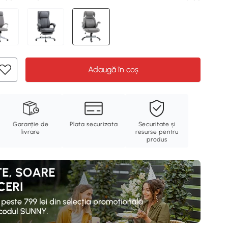
Adaugă în coș
Garanție de
Plata securizata
Securitate și
livrare
resurse pentru
produs