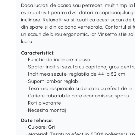
Daca lucrati de acasa sau petreceti mult timp la 
este potrivit pentru dvs. datorita capitonajului gr
inclinare. Relaxati-va si lasati ca acest scaun de 
din spate si din coloana vertebrala. Confortul si
un scaun de birou ergonomic, iar Vinsetto stie so
lucru.
Caracteristici:
• Functie de inclinare inclusa
• Spatar inalt si sezuta cu capitonaj gros pent
• Inaltimea sezutei reglabila de 44 la 52 cm
• Suport lombar reglabil
• Tesatura respirabila si delicata cu efect de in
• Cotiere rabatabile care economisesc spatiu
• Roti pivotante
• Necesita montaj
Date tehnice:
• Culoare: Gri
• Material: Tesatura efect in (100% poliester), s