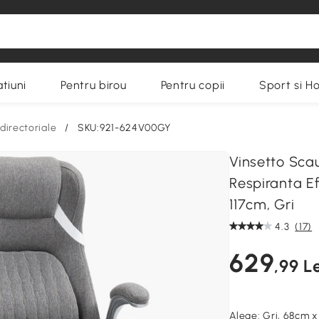
tiuni
Pentru birou
Pentru copii
Sport si H
directoriale
/
SKU:921-624V00GY
Vinsetto Sca
Respiranta Ef
117cm, Gri
4.3
(17)
629
,99 Le
Alege:
Gri, 68cm x