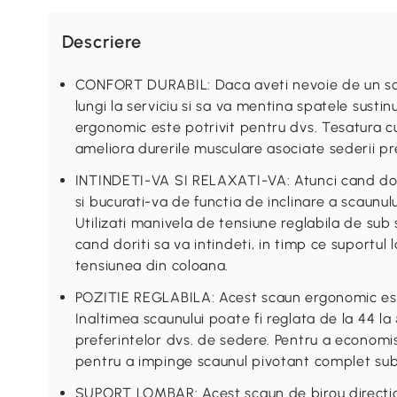
Descriere
CONFORT DURABIL: Daca aveti nevoie de un scau
lungi la serviciu si sa va mentina spatele sustin
ergonomic este potrivit pentru dvs. Tesatura c
ameliora durerile musculare asociate sederii pr
INTINDETI-VA SI RELAXATI-VA: Atunci cand dorit
si bucurati-va de functia de inclinare a scaunul
Utilizati manivela de tensiune reglabila de sub
cand doriti sa va intindeti, in timp ce suportul
tensiunea din coloana.
POZITIE REGLABILA: Acest scaun ergonomic este
Inaltimea scaunului poate fi reglata de la 44 la 
preferintelor dvs. de sedere. Pentru a economisi 
pentru a impinge scaunul pivotant complet sub
SUPORT LOMBAR: Acest scaun de birou direction