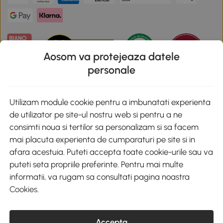
Aosom va protejeaza datele
personale
Descarca aplicatia Aosom
Utilizam module cookie pentru a imbunatati experienta
de utilizator pe site-ul nostru web si pentru a ne
Google Play
consimti noua si tertilor sa personalizam si sa facem
mai placuta experienta de cumparaturi pe site si in
afara acestuia. Puteti accepta toate cookie-urile sau va
puteti seta propriile preferinte. Pentru mai multe
+40 312294730
clienti@aosom.ro
informatii, va rugam sa consultati pagina noastra
Romania, Bucureşti Sectorul 2, Str. Barbu Paris Mumuleanu, Nr. 30-
Cookies
.
32, Spatiul E2-1, Etaj 2
© 2020-2026 AOSOM Romania SRL
CUI: 49266464
Accepta
COD CAEN: 4755