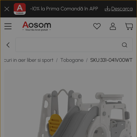
-10% la Prima Comandă în APP
Descarca
Jocuri in aer liber si sport
/
Tobogane
/
SKU:331-041V00WT