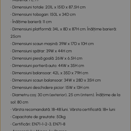
• Dimensiuni totale: 201L x 151D x 87,5H cm
• Dimensiuni tobogan: 150L x 34D cm
• Înălțime barieră: 11 cm
• Dimensiuni platformă: 34L x 8D x 87H cm. Înălțime barieră:
25cm
• Dimensiuni scaun mașină: 39W x 17D x 10H cm
• Dimensiuni spătar: 39W x 44H cm
• Dimensiuni piesă goală: 26W x 6.5H cm
• Dimensiuni portieră auto: 44W x 35H cm
• Dimensiuni balansoar: 42L x 35D x 79H cm
• Dimensiuni scaun balansoar: 34W x 28D x 35H cm
• Dimensiuni deschidere picior: 15W x 13H cm
• Diametru coș: 30 cm (exterior), 25 cm (intern). Înălțime de la
sol: 80 cm
• Vârsta recomandată: 18-48 luni. Vârsta certificată: 18+ luni
• Capacitate de greutate: 50kg
• Certificări: EN71-1-2-3, EN71-8