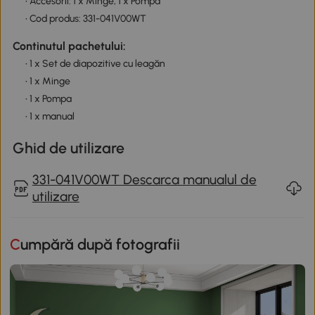
• Accesorii: 1 x Minge, 1 x Pompa
• Cod produs: 331-041V00WT
Continutul pachetului:
• 1 x Set de diapozitive cu leagăn
• 1 x Minge
• 1 x Pompa
• 1 x manual
Ghid de utilizare
331-041V00WT Descarca manualul de
utilizare
Cumpără după fotografii