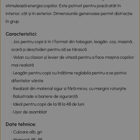
stimulează energia copiilor. Este potrivit pentru joacă atât în
interior, cât și în exterior. Dimensiunile generoase permit distracție
în grup.
Caracteristici:
• Joc pentru copii 6 în 1 format din tobogan, leagăn, coș, mașină,
scară și deschideri pentru să se târască
• Volan cu claxon și levier de viteză pentru a face mașina copiilor
mai realistă
• Leagăn pentru copii cu înălțime reglabila pentru a se potrivi
diferitelor vârste
• Realizat din material sigur si fără miros, cu margini rotunjite
• Balustrade si bariere de siguranță
• Ideal pentru copii de la 18 la 48 de luni
• Ușor de asamblat
Date tehnice:
• Culoare alb, gri
• Material: PE, PP