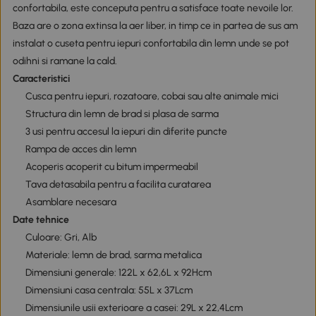
confortabila, este conceputa pentru a satisface toate nevoile lor.
Baza are o zona extinsa la aer liber, in timp ce in partea de sus am
instalat o cuseta pentru iepuri confortabila din lemn unde se pot
odihni si ramane la cald.
Caracteristici
Cusca pentru iepuri, rozatoare, cobai sau alte animale mici
Structura din lemn de brad si plasa de sarma
3 usi pentru accesul la iepuri din diferite puncte
Rampa de acces din lemn
Acoperis acoperit cu bitum impermeabil
Tava detasabila pentru a facilita curatarea
Asamblare necesara
Date tehnice
Culoare: Gri, Alb
Materiale: lemn de brad, sarma metalica
Dimensiuni generale: 122L x 62,6L x 92Hcm
Dimensiuni casa centrala: 55L x 37Lcm
Dimensiunile usii exterioare a casei: 29L x 22,4Lcm