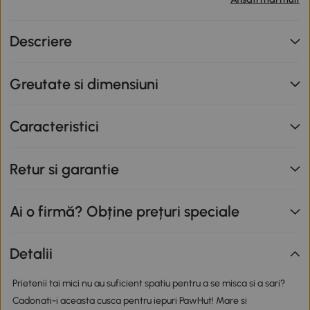
primești o reducere de 12% folosind codul SUNNY. Codul
nu se cumulează cu alte promoții în derulare. Promoție
Descriere
valabilă până la data de 12.08.2026.
Greutate si dimensiuni
Caracteristici
Retur si garantie
Ai o firmă? Obține prețuri speciale
Detalii
Prietenii tai mici nu au suficient spatiu pentru a se misca si a sari?
Cadonati-i aceasta cusca pentru iepuri PawHut! Mare si