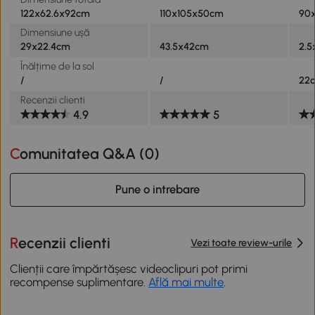
122x62.6x92cm
110x105x50cm
90
Dimensiune ușă
29x22.4cm
43.5x42cm
2.5
Înălțime de la sol
/
/
22
Recenzii clienti
4.9
5
Comunitatea Q&A (
0
)
Pune o intrebare
Recenzii clienti
Vezi toate review-urile
Clienții care împărtășesc videoclipuri pot primi
recompense suplimentare.
Află mai multe
.