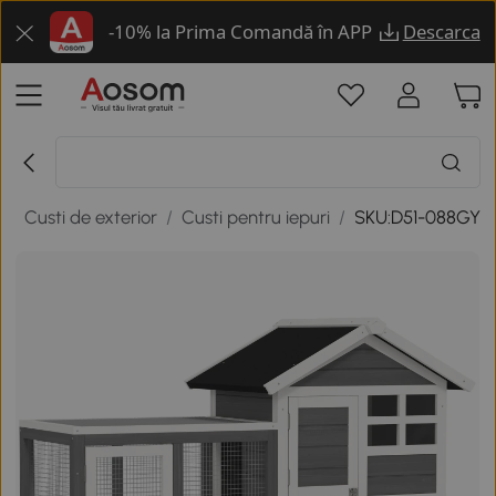
-10% la Prima Comandă în APP
Descarca
e
/
Custi de exterior
/
Custi pentru iepuri
/
SKU:D51-088GY