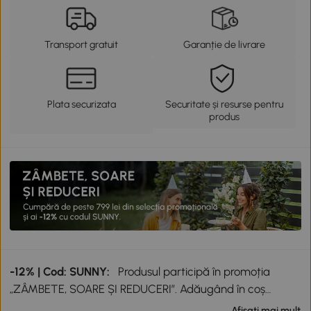
Transport gratuit
Garanție de livrare
Plata securizata
Securitate și resurse pentru
produs
-12% | Cod: SUNNY:
Produsul participă în promoția
„ZÂMBETE, SOARE ȘI REDUCERI”. Adăugând în coș
produse participante în valoare totală de peste 799 lei,
Afisati mai mult