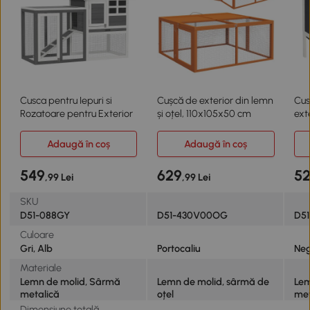
Cusca pentru Iepuri si
Cușcă de exterior din lemn
Cus
Rozatoare pentru Exterior
și oțel, 110x105x50 cm
ext
cu 
Adaugă în coș
Adaugă în coș
549
629
5
,99 Lei
,99 Lei
SKU
D51-088GY
D51-430V00OG
D51
Culoare
Gri, Alb
Portocaliu
Neg
Materiale
Lemn de molid, Sârmă
Lemn de molid, sârmă de
Lem
metalică
oțel
met
Dimensiune totală