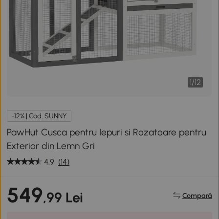
1
/
12
-12% | Cod: SUNNY
PawHut Cusca pentru Iepuri si Rozatoare pentru
Exterior din Lemn Gri
4.9
(14)
549
,99 Lei
Compară