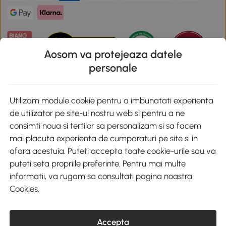
Aosom va protejeaza datele
personale
Descarca aplicatia Aosom
Utilizam module cookie pentru a imbunatati experienta
de utilizator pe site-ul nostru web si pentru a ne
Google Play
consimti noua si tertilor sa personalizam si sa facem
mai placuta experienta de cumparaturi pe site si in
afara acestuia. Puteti accepta toate cookie-urile sau va
puteti seta propriile preferinte. Pentru mai multe
+40 312294730
clienti@aosom.ro
informatii, va rugam sa consultati pagina noastra
Romania, Bucureşti Sectorul 2, Str. Barbu Paris Mumuleanu, Nr. 30-
Cookies
.
32, Spatiul E2-1, Etaj 2
© 2020-2026 AOSOM Romania SRL
CUI: 49266464
Accepta
COD CAEN: 4755