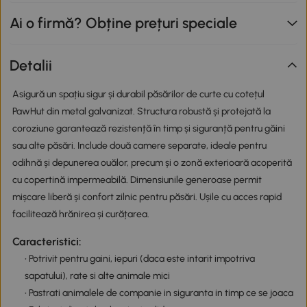
Ai o firmă? Obține prețuri speciale
Detalii
Asigură un spațiu sigur și durabil păsărilor de curte cu cotețul
PawHut din metal galvanizat. Structura robustă și protejată la
coroziune garantează rezistență în timp și siguranță pentru găini
sau alte păsări. Include două camere separate, ideale pentru
odihnă și depunerea ouălor, precum și o zonă exterioară acoperită
cu copertină impermeabilă. Dimensiunile generoase permit
mișcare liberă și confort zilnic pentru păsări. Ușile cu acces rapid
facilitează hrănirea și curățarea.
Caracteristici:
• Potrivit pentru gaini, iepuri (daca este intarit impotriva
sapatului), rate si alte animale mici
• Pastrati animalele de companie in siguranta in timp ce se joaca