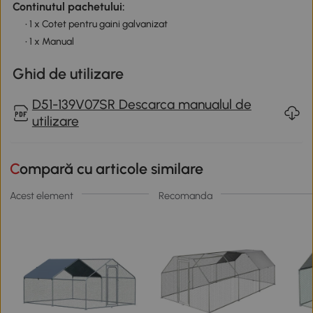
Continutul pachetului:
• 1 x Cotet pentru gaini galvanizat
• 1 x Manual
Ghid de utilizare
D51-139V07SR Descarca manualul de
utilizare
Compară cu articole similare
Acest element
Recomanda