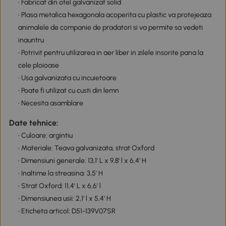
• Fabricat din otel galvanizat solid
• Plasa metalica hexagonala acoperita cu plastic va protejeaza
animalele de companie de pradatori si va permite sa vedeti
inauntru
• Potrivit pentru utilizarea in aer liber in zilele insorite pana la
cele ploioase
• Usa galvanizata cu incuietoare
• Poate fi utilizat cu custi din lemn
• Necesita asamblare
Date tehnice:
• Culoare: argintiu
• Materiale: Teava galvanizata, strat Oxford
• Dimensiuni generale: 13,1' L x 9,8' l x 6,4' H
• Inaltime la streasina: 3,5' H
• Strat Oxford: 11,4' L x 6,6' l
• Dimensiunea usii: 2,1' l x 5,4' H
• Eticheta articol: D51-139V07SR