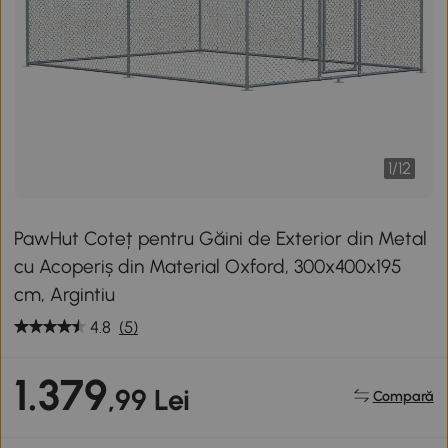
1
/
12
PawHut Coteț pentru Găini de Exterior din Metal
cu Acoperiș din Material Oxford, 300x400x195
cm, Argintiu
4.8
(5)
1.379
,99 Lei
Compară