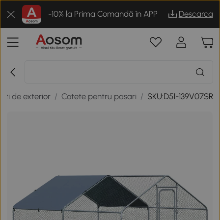
-10% la Prima Comandă în APP
Descarca
sti de exterior
/
Cotete pentru pasari
/
SKU:D51-139V07SR