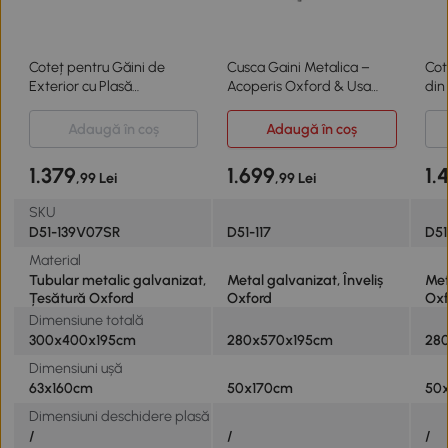
Coteț pentru Găini de
Cusca Gaini Metalica –
Cot
Exterior cu Plasă
Acoperis Oxford & Usa
din
Hexagonală
Bloc
Adaugă în coș
Adaugă în coș
1.379
1.699
1.
,99 Lei
,99 Lei
SKU
D51-139V07SR
D51-117
D51
Material
Tubular metalic galvanizat,
Metal galvanizat, Înveliș
Met
Țesătură Oxford
Oxford
Oxf
Dimensiune totală
300x400x195cm
280x570x195cm
280
Dimensiuni ușă
63x160cm
50x170cm
50
Dimensiuni deschidere plasă
/
/
/