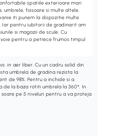
nfortabile spatiile exterioare mari
, umbrele, foisoare si multe altele.
nie iti punem la dispozitie multe
Iar pentru iubitorii de gradinarit am
unile si magazii de scule. Cu
evoie pentru a petrece frumos timpul
. in aer liber. Cu un cadru solid din
easta umbrela de gradina rezista la
ent de 98%. Pentru a inchide si a
a de la baza rotiti umbrela la 360°. In
 soare pe 5 niveluri pentru a va proteja