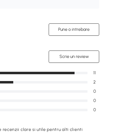
Pune o intrebare
Scrie un review
11
2
0
0
0
e recenzii clare si utile pentru alti clienti