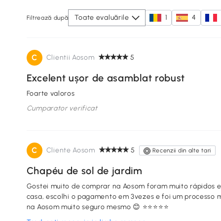
Toate evaluările
1
4
Filtrează după
C
Clientii Aosom
5
Excelent ușor de asamblat robust
Foarte valoros
Cumparator verificat
C
Cliente Aosom
5
Recenzii din alte tari
Chapéu de sol de jardim
Gostei muito de comprar na Aosom foram muito rápidos 
casa, escolhi o pagamento em 3vezes e foi um processo mu
na Aosom muito seguro mesmo 😊 ⭐⭐⭐⭐⭐