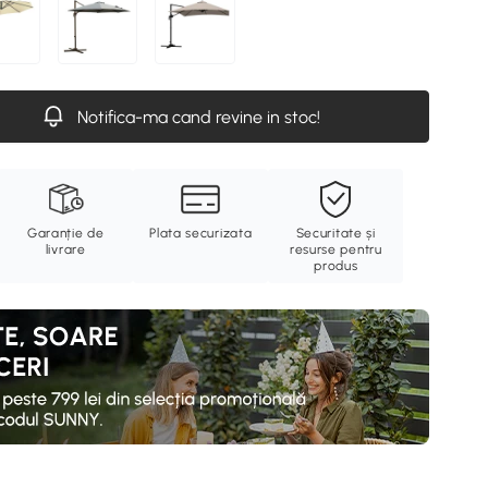
Notifica-ma cand revine in stoc!
Garanție de
Plata securizata
Securitate și
livrare
resurse pentru
produs