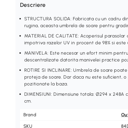
Descriere
STRUCTURA SOLIDA: Fabricata cu un cadru din ot
rugina, aceasta umbrela de soare pentru gradina
MATERIAL DE CALITATE: Acoperisul parasolar d
impotriva razelor UV in procent de 98% si este 
MANIVELA: Este necesar un efort minim pentru
descentralizate datorita manivelei practice poz
ROTIRE SI INCLINARE: Umbrela de soare poate fi 
proteja de soare. Dar daca nu este suficient, o p
pozitionate la baza.
DIMENSIUNI: Dimensiune totala: Ø294 x 248A c
cm.
Brand
Ou
SKU
84