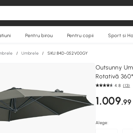
tiuni
Pentru birou
Pentru copii
Sport si H
umbrele
/
Umbrele
/
SKU:84D-052V00GY
Outsunny Um
Rotativă 360°
4.8
(13)
1.009
,99
Alege: