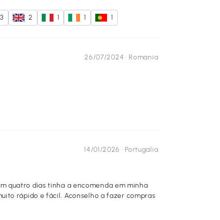
3
2
1
1
1
26/07/2024 ·
Romania
14/01/2026 ·
Portugalia
em quatro dias tinha a encomenda em minha
ito rápido e fácil. Aconselho a fazer compras