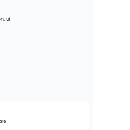
rului
are