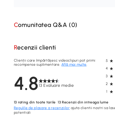
Comunitatea Q&A (
0
)
Recenzii clienti
Clienții care împărtășesc videoclipuri pot primi
5
recompense suplimentare.
Află mai multe
.
4
4.8
3
2
13 Evaluare medie
1
13
rating din toate tarile
13
Recenzii din intreaga lume
Regulile de plasare a recenziilor
ajuta clientii nostri sa las
potentiali