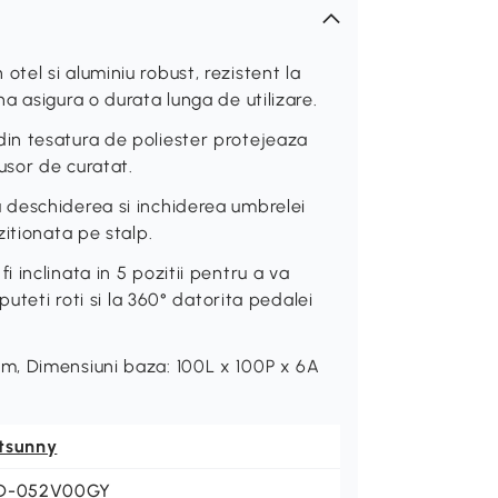
el si aluminiu robust, rezistent la
 asigura o durata lunga de utilizare.
in tesatura de poliester protejeaza
usor de curatat.
 deschiderea si inchiderea umbrelei
itionata pe stalp.
inclinata in 5 pozitii pentru a va
uteti roti si la 360° datorita pedalei
m, Dimensiuni baza: 100L x 100P x 6A
tsunny
D-052V00GY