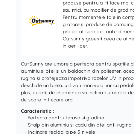
produse pentru a-ti face mai co
sau mici, cu mobilier de gradina
Pentru momentele tale in compa
gratare si produse de camping. 
proiectat sere de toate dimensi
Outsunny gasesti ceea ce ai n
in aer liber.
OutSunny are umbrela perfecta pentru spațiile dvs
aluminiu si otel si un baldachin din poliester, ac
rugina si protejeaza impotriva razelor UV in proc
deschide umbrela, utilizati manivela, iar cu pedal
plus, puteti, de asemenea sa inclinati umbrela de
de soare in fiecare ora.
Caracteristici:
• Perfecta pentru terasa si gradina
• Stalp din aluminiu si cadu din otel anti rugina
• Inclinare reglabila pe 5 nivele