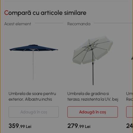
Compară cu articole similare
Acest element
Recomanda
Umbrela de soare pentru
Umbrela de gradina si
Umb
exterior, Albastru inchis
terasa, rezistenta la UV, bej
Rec
Adaugă în coș
Adaugă în coș
359
279
2
,99 Lei
,99 Lei