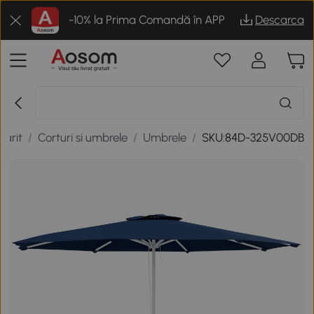
-10% la Prima Comandă în APP
Descarca
narit
/
Corturi si umbrele
/
Umbrele
/
SKU:84D-325V00DB