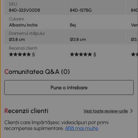
SKU
84D-325V00DB
84D-157BG
84
Culoare
Albastru închis
Bej
Ver
Diametrul stâlpului
Ø3.8 cm
Ø3.8 cm
Ø3.
Recenzii clienti
5
5
Comunitatea Q&A (
0
)
Pune o intrebare
Recenzii clienti
Vezi toate review-urile
Clienții care împărtășesc videoclipuri pot primi
recompense suplimentare.
Află mai multe
.