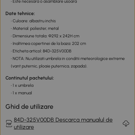
• Este necesara o asamblare usoara
Date tehnice:
• Culoare: albastru inchis
• Material: poliester, metal
• Dimensiune totala: Φ292 x 242H cm
• Inaltimea copertinei de la baza: 202 cm
• Eticheta articol: 84D-325V00DB
• NOTA: Nu utilizati umbrela in conditii meteorologice extreme
(vant puternic, ploaie puternica, zapada).
Continutul pachetului:
• 1 x umbrela
• 1 x manual
Ghid de utilizare
84D-325V00DB Descarca manualul de
utilizare