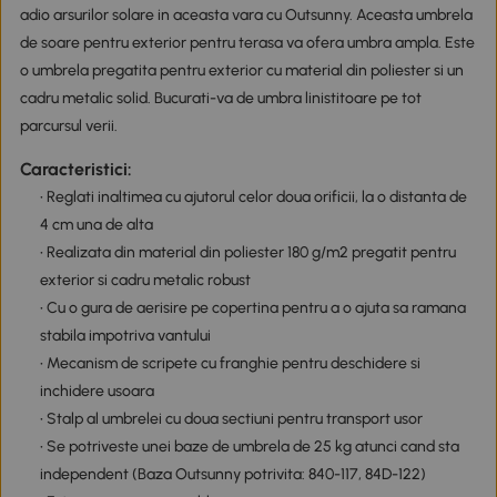
adio arsurilor solare in aceasta vara cu Outsunny. Aceasta umbrela
de soare pentru exterior pentru terasa va ofera umbra ampla. Este
o umbrela pregatita pentru exterior cu material din poliester si un
cadru metalic solid. Bucurati-va de umbra linistitoare pe tot
parcursul verii.
Caracteristici:
• Reglati inaltimea cu ajutorul celor doua orificii, la o distanta de
4 cm una de alta
• Realizata din material din poliester 180 g/m2 pregatit pentru
exterior si cadru metalic robust
• Cu o gura de aerisire pe copertina pentru a o ajuta sa ramana
stabila impotriva vantului
• Mecanism de scripete cu franghie pentru deschidere si
inchidere usoara
• Stalp al umbrelei cu doua sectiuni pentru transport usor
• Se potriveste unei baze de umbrela de 25 kg atunci cand sta
independent (Baza Outsunny potrivita: 840-117, 84D-122)