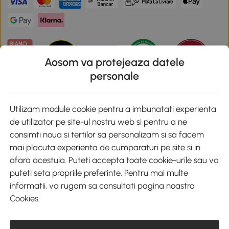
Aosom va protejeaza datele
personale
Descarca aplicatia Aosom
Utilizam module cookie pentru a imbunatati experienta
de utilizator pe site-ul nostru web si pentru a ne
Google Play
consimti noua si tertilor sa personalizam si sa facem
mai placuta experienta de cumparaturi pe site si in
afara acestuia. Puteti accepta toate cookie-urile sau va
puteti seta propriile preferinte. Pentru mai multe
+40 312294730
clienti@aosom.ro
informatii, va rugam sa consultati pagina noastra
Romania, Bucureşti Sectorul 2, Str. Barbu Paris Mumuleanu, Nr. 30-
Cookies
.
32, Spatiul E2-1, Etaj 2
© 2020-2026 AOSOM Romania SRL
CUI: 49266464