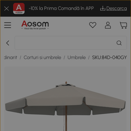
-10% la Prima Comandă în APP
Descarca
radinarit
/
Corturi si umbrele
/
Umbrele
/
SKU:84D-040GY