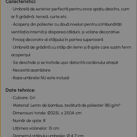
Caracteristici:
• Umbrelă de exterior perfectă pentru orice spațiu deschis, cum
ar fi grădină, terasă, curte etc.
• Acoperiș din poliester cu două niveluri pentru a îmbunătăți
ventilația internă și disiparea căldurii, și volane decorative
• Finisaj decorativ al stâlpului în partea superioară
• Umbrelă de grădină cu stâlp din lemn și 8 spițe care susțin ferm
acoperișul
• Se deschide și se închide ușor datorită cordonului atașat
• Necesită asamblare
• Baza umbrelei NU este inclusă
Date tehnice:
• Culoare: Gri
• Material: Lemn de bambus, țesătură de poliester 180 g/m²
• Dimensiuni totale: Ø325L x 250A cm
• Număr de spițe: 8
• Lățimea volanelor: 15 cm
• Diametrul stâlpului umbrelei: Ø 4.7 cm