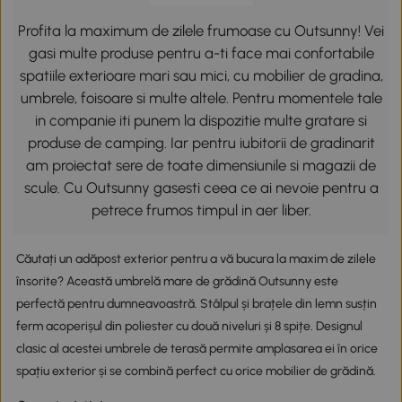
Profita la maximum de zilele frumoase cu Outsunny! Vei
gasi multe produse pentru a-ti face mai confortabile
spatiile exterioare mari sau mici, cu mobilier de gradina,
umbrele, foisoare si multe altele. Pentru momentele tale
in companie iti punem la dispozitie multe gratare si
produse de camping. Iar pentru iubitorii de gradinarit
am proiectat sere de toate dimensiunile si magazii de
scule. Cu Outsunny gasesti ceea ce ai nevoie pentru a
petrece frumos timpul in aer liber.
Căutați un adăpost exterior pentru a vă bucura la maxim de zilele
însorite? Această umbrelă mare de grădină Outsunny este
perfectă pentru dumneavoastră. Stâlpul și brațele din lemn susțin
ferm acoperișul din poliester cu două niveluri și 8 spițe. Designul
clasic al acestei umbrele de terasă permite amplasarea ei în orice
spațiu exterior și se combină perfect cu orice mobilier de grădină.