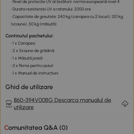
• Nivel de protecție UV al țesăturii: norma europeană nivel 4
• Durata rezistenței UV a ratanului: 2000 ore
• Capacitate de greutate: 240 kg (canapea cu 2 locuri), 120 kg
(scaune), 50 kg (măsuță)
Continutul pachetului:
• 1 x Canapea
• 2 x Scaune de grădină
• 1 x Măsuță joasă
• 3 x Perne pentru șezut
• 1 x Manual de instrucțiuni
Ghid de utilizare
860-394V00BG Descarca manualul de
utilizare
Comunitatea Q&A (
0
)