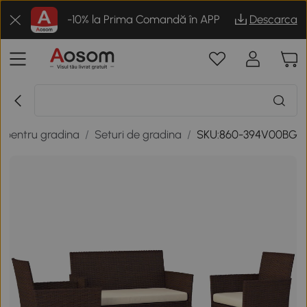
-10% la Prima Comandă în APP
Descarca
r pentru gradina
/
Seturi de gradina
/
SKU:860-394V00BG