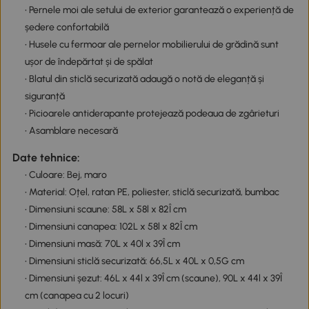
• Pernele moi ale setului de exterior garantează o experiență de
ședere confortabilă
• Husele cu fermoar ale pernelor mobilierului de grădină sunt
ușor de îndepărtat și de spălat
• Blatul din sticlă securizată adaugă o notă de eleganță și
siguranță
• Picioarele antiderapante protejează podeaua de zgârieturi
• Asamblare necesară
Date tehnice:
• Culoare: Bej, maro
• Material: Oțel, ratan PE, poliester, sticlă securizată, bumbac
• Dimensiuni scaune: 58L x 58l x 82Î cm
• Dimensiuni canapea: 102L x 58l x 82Î cm
• Dimensiuni masă: 70L x 40l x 39Î cm
• Dimensiuni sticlă securizată: 66,5L x 40L x 0,5G cm
• Dimensiuni șezut: 46L x 44l x 39Î cm (scaune), 90L x 44l x 39Î
cm (canapea cu 2 locuri)