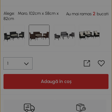
Alege:
Maro, 102cm x 58cm x
2
Au mai ramas
bucati
82cm
Adaugă în coș