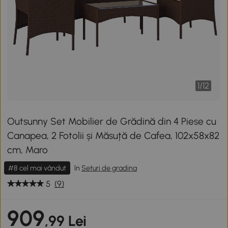
1
/
12
Outsunny Set Mobilier de Grădină din 4 Piese cu
Canapea, 2 Fotolii și Măsuță de Cafea, 102x58x82
cm, Maro
#8 cel mai vândut
în
Seturi de gradina
5
(9)
909
,99 Lei