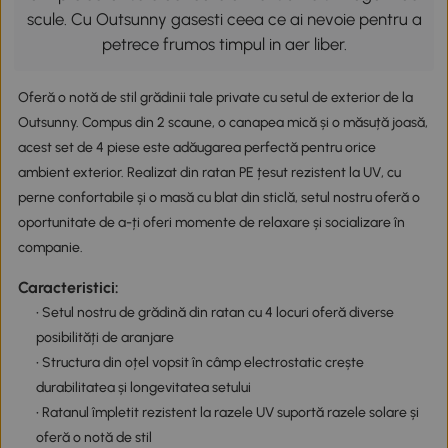
scule. Cu Outsunny gasesti ceea ce ai nevoie pentru a
petrece frumos timpul in aer liber.
Oferă o notă de stil grădinii tale private cu setul de exterior de la
Outsunny. Compus din 2 scaune, o canapea mică și o măsuță joasă,
acest set de 4 piese este adăugarea perfectă pentru orice
ambient exterior. Realizat din ratan PE țesut rezistent la UV, cu
perne confortabile și o masă cu blat din sticlă, setul nostru oferă o
oportunitate de a-ți oferi momente de relaxare și socializare în
companie.
Caracteristici:
• Setul nostru de grădină din ratan cu 4 locuri oferă diverse
posibilități de aranjare
• Structura din oțel vopsit în câmp electrostatic crește
durabilitatea și longevitatea setului
• Ratanul împletit rezistent la razele UV suportă razele solare și
oferă o notă de stil