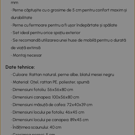
mm
• Perne căptușite cu o grosime de 5 cm pentru confort maxim și
durabilitate
• Perne cu fermoare pentru a fi ușor îndepărtate și spălate
• Set ideal pentru orice spațiu exterior
• Se recomandă utilizarea unei huse de mobilă pentru o durată
de viață extinsă
• Montaj necesar
Date tehnice:
• Culoare: Rattan natural, perne albe, blatul mesei negru
• Material: Oțel, rattan PE, poliester, spumă
• Dimensiuni fotoliu: 56x56x80 cm
• Dimensiuni canapea: 100x56x80 cm
• Dimensiuni măsuță de cafea: 72x40x39 cm
• Dimensiuni locului pe fotoliu: 46x45 cm
• Dimensiuni locului pe canapea: 89x45 cm
• Înălțimea scaunului: 40 cm
• Grosimea pernei: 5 cm.