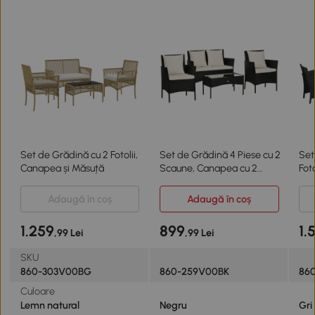
Set de Grădină cu 2 Fotolii,
Set de Grădină 4 Piese cu 2
Set
Canapea și Măsuță
Scaune, Canapea cu 2
Fot
Locuri și Măsuță
din
Adaugă în coș
Adaugă în coș
1.259
899
1.
,99 Lei
,99 Lei
SKU
860-303V00BG
860-259V00BK
86
Culoare
Lemn natural
Negru
Gri