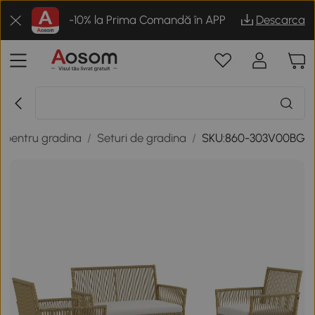
-10% la Prima Comandă în APP
Descarca
r pentru gradina
/
Seturi de gradina
/
SKU:860-303V00BG