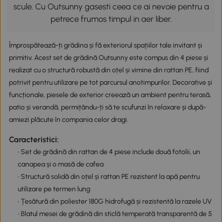
scule. Cu Outsunny gasesti ceea ce ai nevoie pentru a
petrece frumos timpul in aer liber.
Împrospătează-ți grădina și fă exteriorul spațiilor tale invitant și
primitiv. Acest set de grădină Outsunny este compus din 4 piese și
realizat cu o structură robustă din oțel și vimine din rattan PE, fiind
potrivit pentru utilizare pe tot parcursul anotimpurilor. Decorative și
funcționale, piesele de exterior creează un ambient pentru terasă,
patio și verandă, permițându-ți să te scufunzi în relaxare și după-
amiezi plăcute în compania celor dragi.
Caracteristici:
• Set de grădină din rattan de 4 piese include două fotolii, un
canapea și o masă de cafea
• Structură solidă din oțel și rattan PE rezistent la apă pentru
utilizare pe termen lung
• Țesătură din poliester 180G hidrofugă și rezistentă la razele UV
• Blatul mesei de grădină din sticlă temperată transparentă de 5