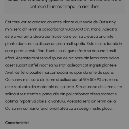
petrece frumos timpul in aer liber.
Cei care vor sa creasca anumite plante au nevoie de Outsunny
mini sera din lemn si policarbonat 90x50x93 cm, maro. Aceasta
este o varianta ideala pentru cei care vor sa creasca anumite
plante dar care nu dispun de prea mult spatiu. Este o sera ideala in
care puteti creste flori, fructe sau legume fara sa depuneti mult
efort. Aceasta mini sera dispune de picioare din lemn care ridica
acest suport astfel incat sa nu stati aplecati cat ingrijiti plantele.
Aveti astfel o pozitie mai comoda si nu apar durerile de spate.
Outsunny mini sera din lemn si policarbonat 90x50x93 cm, maro
este realizata din materiale de calitate. Structura sa din lemn este
solida si rezistenta si panourile din policarbonat ofera protectie
optima impotriva ploii si a vantului. Aceasta sera din lemn de la
Outsunny combina functionalitatea cu un design rustic placut.
Caracteristici