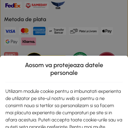
Metoda de plata
Aosom va protejeaza datele
personale
Descarca aplicatia Aosom
Utilizam module cookie pentru a imbunatati experienta
de utilizator pe site-ul nostru web si pentru a ne
Google Play
consimti noua si tertilor sa personalizam si sa facem
mai placuta experienta de cumparaturi pe site si in
afara acestuia. Puteti accepta toate cookie-urile sau va
puteti seta propriile preferinte. Pentru mai multe