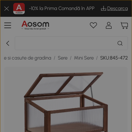
-10% la Prima Comandă în APP
Descarca
ere si casute de gradina
/
Sere
/
Mini Sere
/
SKU:845-472