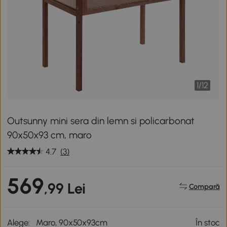
1
/
12
Outsunny mini sera din lemn si policarbonat
90x50x93 cm, maro
4.7
(3)
569
,99 Lei
Compară
Alege:
Maro, 90x50x93cm
În stoc