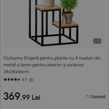
1
/
12
Outsunny Etajeră pentru plante cu 4 niveluri din
metal și lemn pentru interior și exterior,
34x34x66cm
4.9
(9)
369
,99 Lei
Compară