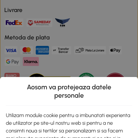
Livrare
Metoda de plata
Aosom va protejeaza datele
personale
Descarca aplicatia Aosom
Utilizam module cookie pentru a imbunatati experienta
de utilizator pe site-ul nostru web si pentru a ne
Google Play
consimti noua si tertilor sa personalizam si sa facem