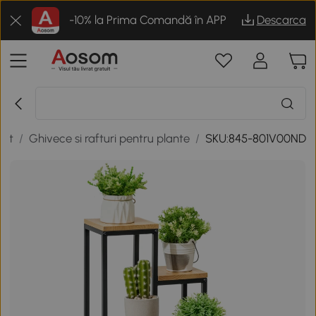
-10% la Prima Comandă în APP
Descarca
rit
/
Ghivece si rafturi pentru plante
/
SKU:845-801V00ND