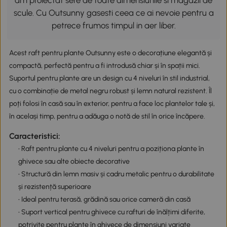
am proiectat sere de toate dimensiunile si magazii de
scule. Cu Outsunny gasesti ceea ce ai nevoie pentru a
petrece frumos timpul in aer liber.
Acest raft pentru plante Outsunny este o decorațiune elegantă și
compactă, perfectă pentru a fi introdusă chiar și în spații mici.
Suportul pentru plante are un design cu 4 niveluri în stil industrial,
cu o combinație de metal negru robust și lemn natural rezistent. Îl
poți folosi în casă sau în exterior, pentru a face loc plantelor tale și,
în același timp, pentru a adăuga o notă de stil în orice încăpere.
Caracteristici:
• Raft pentru plante cu 4 niveluri pentru a poziționa plante în
ghivece sau alte obiecte decorative
• Structură din lemn masiv și cadru metalic pentru o durabilitate
și rezistență superioare
• Ideal pentru terasă, grădină sau orice cameră din casă
• Suport vertical pentru ghivece cu rafturi de înălțimi diferite,
potrivite pentru plante în ghivece de dimensiuni variate