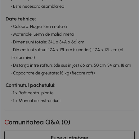
• Este necesară asamblarea
Date tehnice:
• Culoare: Negru, lemn natural
• Materiale: Lemn de molid, metal
• Dimensiuni totale: 34L x 34A x 66Î cm
• Dimensiuni rafturi: 17A x 19L cm (superior), 17A x 17L cm (al
treilea nivel)
• Distanța între rafturi: (de sus în jos) 66 cm, 50 cm, 34 cm, 18 cm
• Capacitate de greutate: 15 kg (fiecare raft)
Continutul pachetului:
• 1 x Raft pentru plante
• 1 x Manual de instrucțiuni
Comunitatea Q&A (
0
)
Pune o intrebare