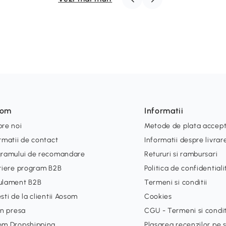
som
Informatii
re noi
Metode de plata accep
rmatii de contact
Informatii despre livrar
gramului de recomandare
Retururi si rambursari
riere program B2B
Politica de confidential
ulament B2B
Termeni si conditii
sti de la clientii Aosom
Cookies
in presa
CGU - Termeni si condit
om Dropshipping
Plasarea recenzilor pe s