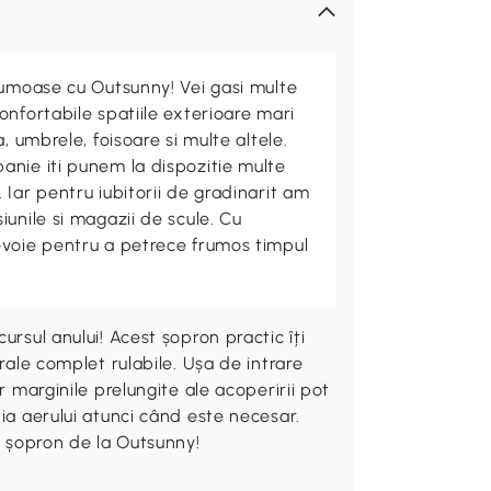
rumoase cu Outsunny! Vei gasi multe
nfortabile spatiile exterioare mari
, umbrele, foisoare si multe altele.
nie iti punem la dispozitie multe
Iar pentru iubitorii de gradinarit am
unile si magazii de scule. Cu
evoie pentru a petrece frumos timpul
ursul anului! Acest șopron practic îți
erale complet rulabile. Ușa de intrare
r marginile prelungite ale acoperirii pot
ția aerului atunci când este necesar.
st șopron de la Outsunny!