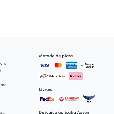
Metode de plata
tate
e
itate
Livrare
ii
Descarca aplicatia Aosom
ite