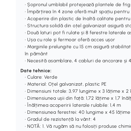
• Șopronul umblabil protejează plantele de frig
• Împărțirea în 4 zone oferă mult spațiu pentru p
• Acoperire din plastic de înaltă calitate pentr
• Structura solidă din oțel galvanizat asigură sta
• Două laturi pot fi rulate și 8 ferestre laterale
• Ușa cu role și fermoar oferă acces ușor
• Marginile prelungite cu 15 cm asigură stabilit
în pământ
• Necesită asamblare, 4 cabluri de ancorare și 4
Date tehnice:
• Culare: Verde
• Material: Oțel galvanizat, plastic PE
• Dimensiuni totale: 3,97 lungime x 3 lățime x 2
• Dimensiunea ușii din față: 1,72 lățime x 1,7 înă
• Înălțimea acoperirii laterale rulabile: 1,4 m
• Dimensiunea ferestrei: 40 lungime x 45 lățim
• Gradul de rezistență la vânt: 4
• NOTĂ: 1. Vă rugăm să nu folosiți produse chim