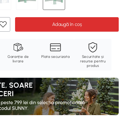
Adaugă în coș
Garanție de
Plata securizata
Securitate și
livrare
resurse pentru
produs