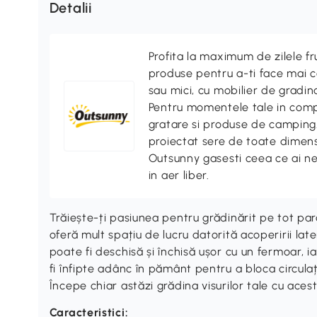
Detalii
Profita la maximum de zilele f
produse pentru a-ti face mai co
sau mici, cu mobilier de gradina
Pentru momentele tale in compa
gratare si produse de camping. 
proiectat sere de toate dimensi
Outsunny gasesti ceea ce ai n
in aer liber.
Trăiește-ți pasiunea pentru grădinărit pe tot parc
oferă mult spațiu de lucru datorită acoperirii lat
poate fi deschisă și închisă ușor cu un fermoar, ia
fi înfipte adânc în pământ pentru a bloca circula
Începe chiar astăzi grădina visurilor tale cu ace
Caracteristici: