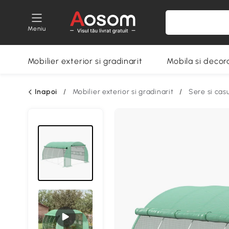
Meniu
Mobilier exterior si gradinarit
Mobila si decora
Inapoi
/
Mobilier exterior si gradinarit
/
Sere si cas