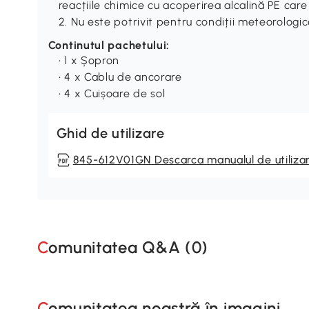
reacțiile chimice cu acoperirea alcalină PE care 
2. Nu este potrivit pentru condiții meteorologi
Continutul pachetului:
• 1 x Șopron
• 4 x Cablu de ancorare
• 4 x Cuișoare de sol
Ghid de utilizare
845-612V01GN Descarca manualul de utiliza
Comunitatea Q&A (
0
)
Comunitatea noastră în imagini