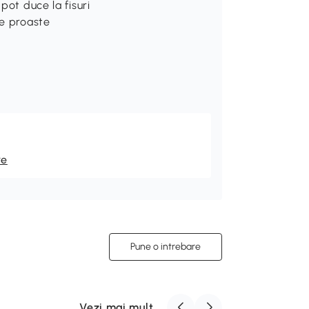
pot duce la fisuri
ce proaste
re
Pune o intrebare
Vezi mai mult