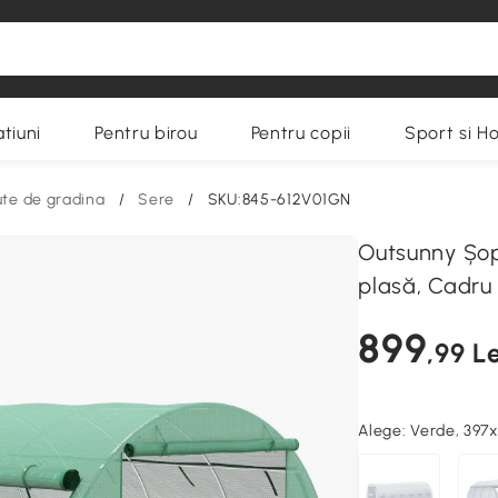
tiuni
Pentru birou
Pentru copii
Sport si H
ute de gradina
/
Sere
/
SKU:845-612V01GN
Outsunny Șopr
plasă, Cadru
899
,99 Le
Alege:
Verde, 39