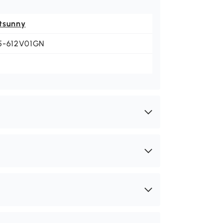
tsunny
5-612V01GN