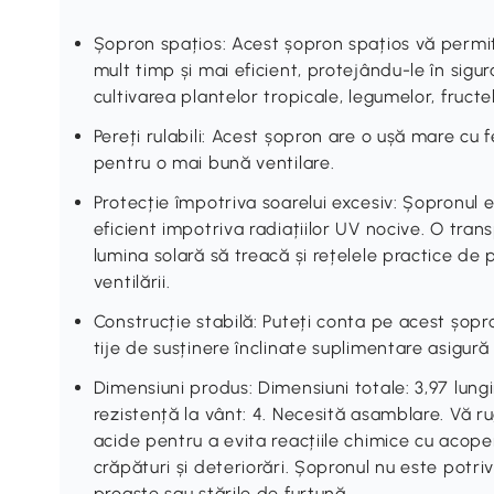
Șopron spațios: Acest șopron spațios vă permit
mult timp și mai eficient, protejându-le în sigur
cultivarea plantelor tropicale, legumelor, fructelo
Pereți rulabili: Acest șopron are o ușă mare cu 
pentru o mai bună ventilare.
Protecție împotriva soarelui excesiv: Șopronul e
eficient impotriva radiațiilor UV nocive. O tran
lumina solară să treacă și rețelele practice de 
ventilării.
Construcție stabilă: Puteți conta pe acest șopr
tije de susținere înclinate suplimentare asigură o
Dimensiuni produs: Dimensiuni totale: 3,97 lung
rezistență la vânt: 4. Necesită asamblare. Vă r
acide pentru a evita reacțiile chimice cu acope
crăpături și deteriorări. Șopronul nu este potri
proaste sau stările de furtună.