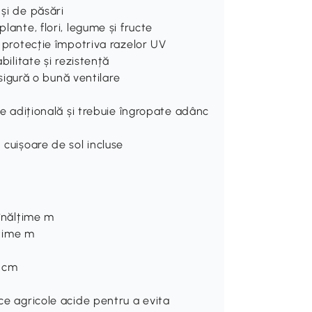
 și de păsări
lante, flori, legume și fructe
u protecție împotriva razelor UV
bilitate și rezistență
 asigură o bună ventilare
ate adițională și trebuie îngropate adânc
 cuișoare de sol incluse
 înălțime m
lțime m
e cm
ice agricole acide pentru a evita