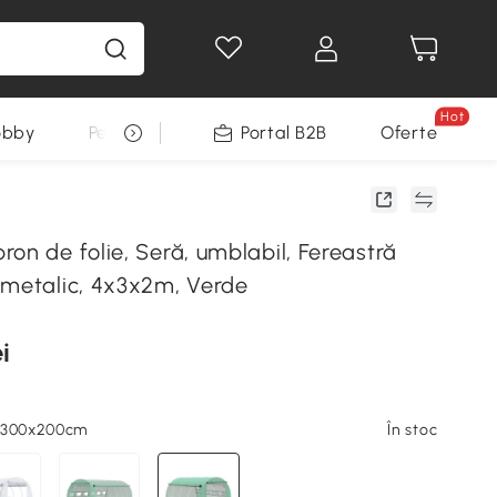
Hot
obby
Pentru animale
Portal B2B
Decoratiuni Sarbatori
Oferte
on de folie, Seră, umblabil, Fereastră
 metalic, 4x3x2m, Verde
i
7x300x200cm
În stoc