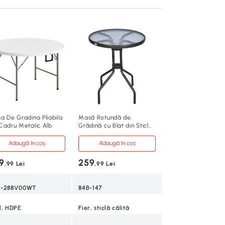
a De Gradina Pliabila
Masă Rotundă de
Cadru Metalic Alb
Grădină cu Blat din Sticlă
Securizată, Φ60x70 cm,
Negru
Adaugă în coș
Adaugă în coș
9
259
,99 Lei
,99 Lei
G-288V00WT
84B-147
l, HDPE
Fier, sticlă călită