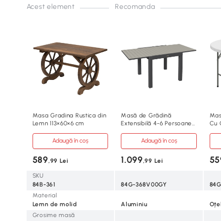
Acest element
Recomanda
Masa Gradina Rustica din
Masă de Grădină
Mas
Lemn 113×60×6 cm
Extensibilă 4-6 Persoane
Cu 
Gri
Adaugă în coș
Adaugă în coș
589
1.099
55
,99 Lei
,99 Lei
SKU
84B-361
84G-368V00GY
84
Material
Lemn de molid
Aluminiu
Oțe
Grosime masă