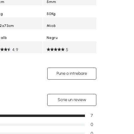
cm
5mm
kg
50Kg
22x73cm
Mică
 alb
Negru
4.9
5
Pune o intrebare
Scrie un review
7
0
0