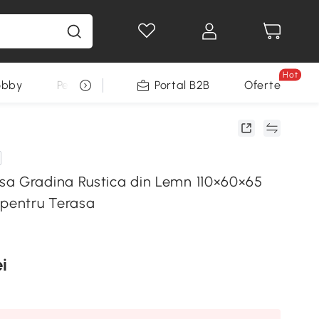
Hot
obby
Pentru animale
Portal B2B
Decoratiuni Sarbatori
Oferte
a Gradina Rustica din Lemn 110×60×65
 pentru Terasa
i