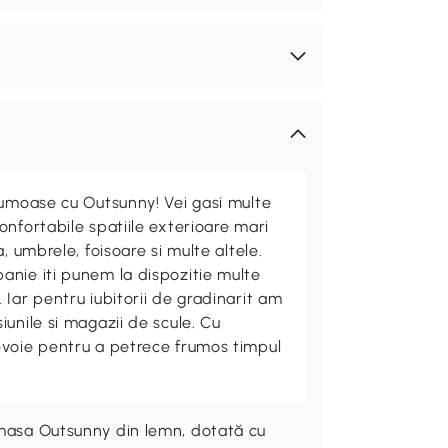
rumoase cu Outsunny! Vei gasi multe
nfortabile spatiile exterioare mari
, umbrele, foisoare si multe altele.
nie iti punem la dispozitie multe
Iar pentru iubitorii de gradinarit am
unile si magazii de scule. Cu
evoie pentru a petrece frumos timpul
 masa Outsunny din lemn, dotată cu