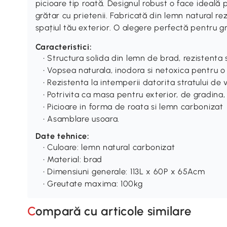
picioare tip roată. Designul robust o face ideală 
grătar cu prietenii. Fabricată din lemn natural re
spațiul tău exterior. O alegere perfectă pentru g
Caracteristici:
• Structura solida din lemn de brad, rezistenta 
• Vopsea naturala, inodora si netoxica pentru o 
• Rezistenta la intemperii datorita stratului d
• Potrivita ca masa pentru exterior, de gradina
• Picioare in forma de roata si lemn carbonizat
• Asamblare usoara.
Date tehnice:
• Culoare: lemn natural carbonizat
• Material: brad
• Dimensiuni generale: 113L x 60P x 65Acm
• Greutate maxima: 100kg
Compară cu articole similare