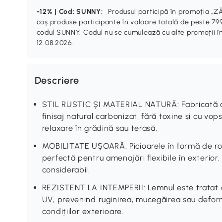
-12% | Cod: SUNNY:
Produsul participă în promoția 
coș produse participante în valoare totală de peste 799
codul SUNNY. Codul nu se cumulează cu alte promoții în
12.08.2026.
Descriere
STIL RUSTIC ŞI MATERIAL NATURĂ: Fabricată di
finisaj natural carbonizat, fără toxine și cu vop
relaxare în grădină sau terasă.
MOBILITATE UȘOARĂ: Picioarele în formă de roa
perfectă pentru amenajări flexibile în exterior
considerabil.
REZISTENT LA INTEMPERII: Lemnul este tratat cu
UV, prevenind ruginirea, mucegăirea sau defor
condițiilor exterioare.