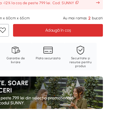
ia -12% la coș de peste 799 lei. Cod: SUNNY
2
cm x 60cm x 65cm
Au mai ramas
bucati
Adaugă în coș
Garanție de
Plata securizata
Securitate și
livrare
resurse pentru
produs