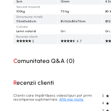
3cm
15mm
4.5
Sarcină maximă
100kg
70 kg
80 
Dimensiune totală
113x60x65cm
81/162x80x75cm
Ø1
Culoare
Lemn natural
Gri
Gri,
Recenzii clienti
5
4.7
Comunitatea Q&A (
0
)
Recenzii clienti
Clienții care împărtășesc videoclipuri pot primi
5
recompense suplimentare.
Află mai multe
.
4
3