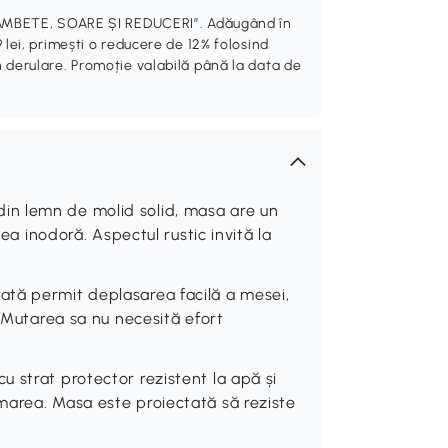
„ZÂMBETE, SOARE ȘI REDUCERI”. Adăugând în
 lei, primești o reducere de 12% folosind
 derulare. Promoție valabilă până la data de
n lemn de molid solid, masa are un
sea inodoră. Aspectul rustic invită la
tă permit deplasarea facilă a mesei,
. Mutarea sa nu necesită efort
 strat protector rezistent la apă și
marea. Masa este proiectată să reziste