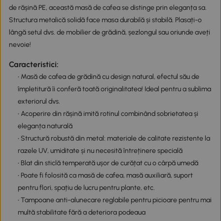
de rășină PE, această masă de cafea se distinge prin eleganța sa.
Structura metalică solidă face masa durabilă și stabilă. Plasați-o
lângă setul dvs. de mobilier de grădină, șezlongul sau oriunde aveți
nevoie!
Caracteristici:
• Masă de cafea de grădină cu design natural, efectul său de
împletitură îi conferă toată originalitatea! Ideal pentru a sublima
exteriorul dvs.
• Acoperire din rășină imită rotinul combinând sobrietatea și
eleganța naturală
• Structură robustă din metal: materiale de calitate rezistente la
razele UV, umiditate și nu necesită întreținere specială
• Blat din sticlă temperată ușor de curățat cu o cârpă umedă
• Poate fi folosită ca masă de cafea, masă auxiliară, suport
pentru flori, spațiu de lucru pentru plante, etc.
• Tampoane anti-alunecare reglabile pentru picioare pentru mai
multă stabilitate fără a deteriora podeaua