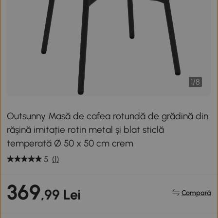
1
/
8
Outsunny Masă de cafea rotundă de grădină din
rășină imitație rotin metal și blat sticlă
temperată Ø 50 x 50 cm crem
5
(1)
369
,99 Lei
Compară