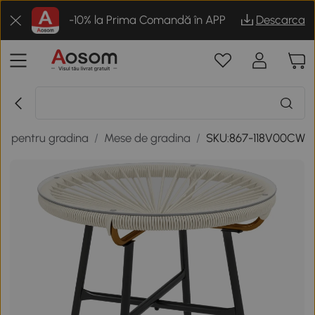
-10% la Prima Comandă în APP
Descarca
er pentru gradina
/
Mese de gradina
/
SKU:867-118V00CW