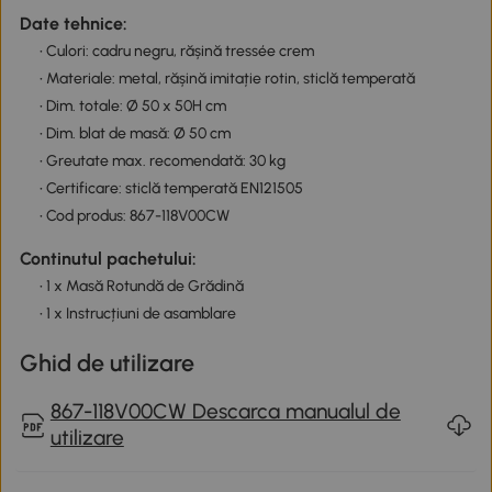
Date tehnice:
• Culori: cadru negru, rășină tressée crem
• Materiale: metal, rășină imitație rotin, sticlă temperată
• Dim. totale: Ø 50 x 50H cm
• Dim. blat de masă: Ø 50 cm
• Greutate max. recomendată: 30 kg
• Certificare: sticlă temperată EN121505
• Cod produs: 867-118V00CW
Continutul pachetului:
• 1 x Masă Rotundă de Grădină
• 1 x Instrucțiuni de asamblare
Ghid de utilizare
867-118V00CW Descarca manualul de
utilizare