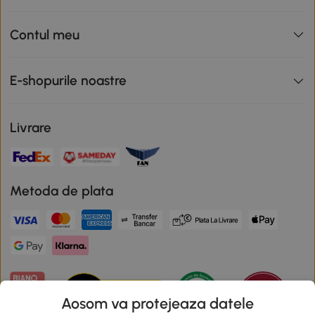
Contul meu
E-shopurile noastre
Livrare
Metoda de plata
Aosom va protejeaza datele