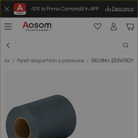
-10% la Prima Comandă în APP
Descarca
terior
/
Pereti despartitori si paravane
/
SKU:84J-253V01GY