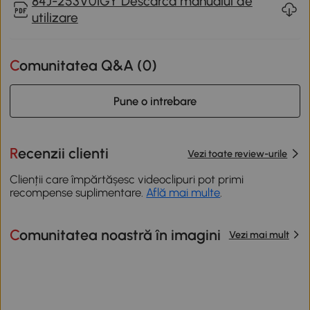
84J-253V01GY Descarca manualul de
utilizare
Comunitatea Q&A (
0
)
Pune o intrebare
Recenzii clienti
Vezi toate review-urile
Clienții care împărtășesc videoclipuri pot primi
recompense suplimentare.
Află mai multe
.
Comunitatea noastră în imagini
Vezi mai mult