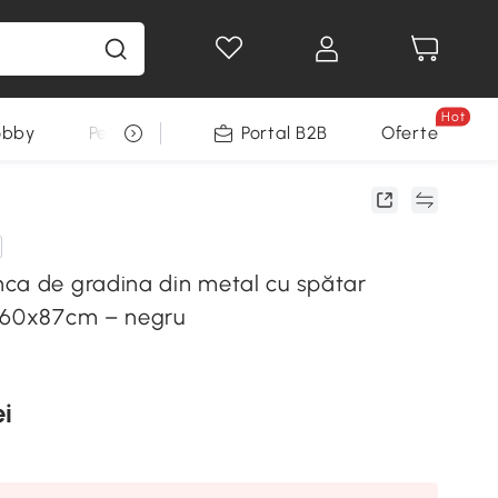
Hot
obby
Pentru animale
Portal B2B
Decoratiuni Sarbatori
Oferte
ca de gradina din metal cu spătar
x60x87cm – negru
ei