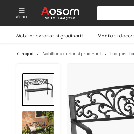
Meniu
Mobilier exterior si gradinarit
Mobila si decora
Inapoi
/
Mobilier exterior si gradinarit
/
Leagane ban