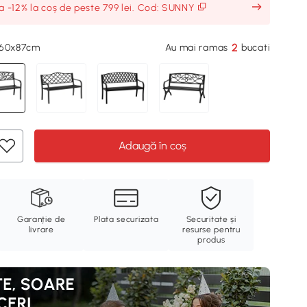
ia -12% la coș de peste 799 lei. Cod: SUNNY
2
x60x87cm
Au mai ramas
bucati
Adaugă în coș
Garanție de
Plata securizata
Securitate și
livrare
resurse pentru
produs