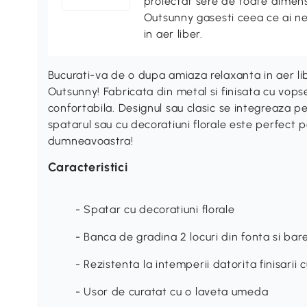
proiectat sere de toate dimensi
Outsunny gasesti ceea ce ai n
in aer liber.
Bucurati-va de o dupa amiaza relaxanta in aer l
Outsunny! Fabricata din metal si finisata cu vops
confortabila. Designul sau clasic se integreaza per
spatarul sau cu decoratiuni florale este perfect p
dumneavoastra!
Caracteristici
- Spatar cu decoratiuni florale
- Banca de gradina 2 locuri din fonta si bar
- Rezistenta la intemperii datorita finisarii 
- Usor de curatat cu o laveta umeda