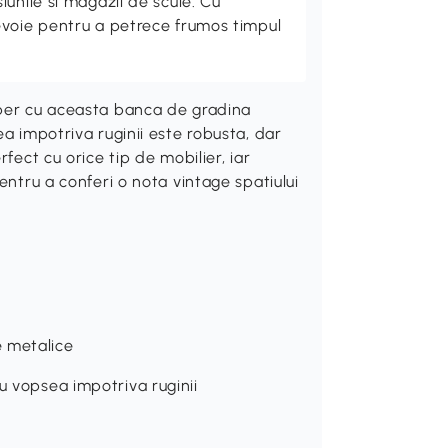
unile si magazii de scule. Cu
evoie pentru a petrece frumos timpul
iber cu aceasta banca de gradina
ea impotriva ruginii este robusta, dar
fect cu orice tip de mobilier, iar
entru a conferi o nota vintage spatiului
e metalice
cu vopsea impotriva ruginii