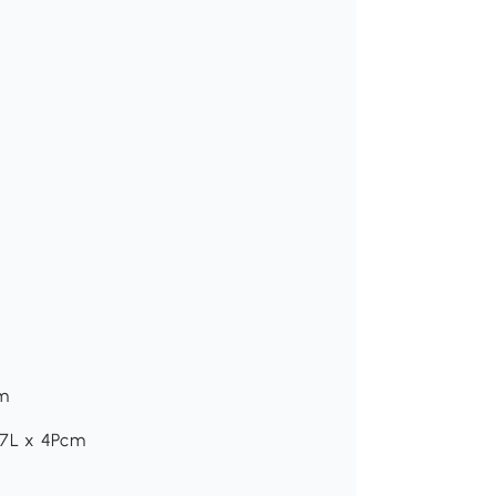
mm
117L x 4Pcm