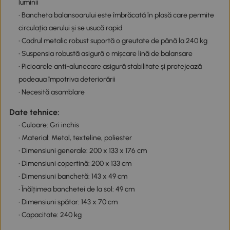
luminii
• Bancheta balansoarului este îmbrăcată în plasă care permite
circulația aerului și se usucă rapid
• Cadrul metalic robust suportă o greutate de până la 240 kg
• Suspensia robustă asigură o mișcare lină de balansare
• Picioarele anti-alunecare asigură stabilitate și protejează
podeaua împotriva deteriorării
• Necesită asamblare
Date tehnice:
• Culoare: Gri inchis
• Material: Metal, texteline, poliester
• Dimensiuni generale: 200 x 133 x 176 cm
• Dimensiuni copertină: 200 x 133 cm
• Dimensiuni banchetă: 143 x 49 cm
• Înălțimea banchetei de la sol: 49 cm
• Dimensiuni spătar: 143 x 70 cm
• Capacitate: 240 kg