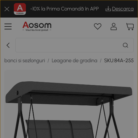
-10% la Prima Comandă în APP
Descarca
 banci si sezlonguri
/
Leagane de gradina
/
SKU:84A-255