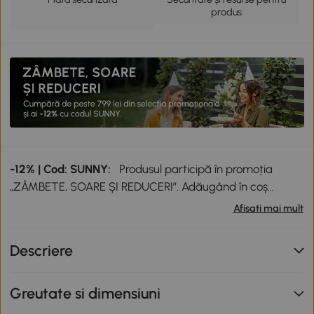
produs
-12% | Cod: SUNNY:
Produsul participă în promoția
„ZÂMBETE, SOARE ȘI REDUCERI”. Adăugând în coș
produse participante în valoare totală de peste 799 lei,
Afisati mai mult
primești o reducere de 12% folosind codul SUNNY. Codul
nu se cumulează cu alte promoții în derulare. Promoție
Descriere
valabilă până la data de 12.08.2026.
Greutate si dimensiuni