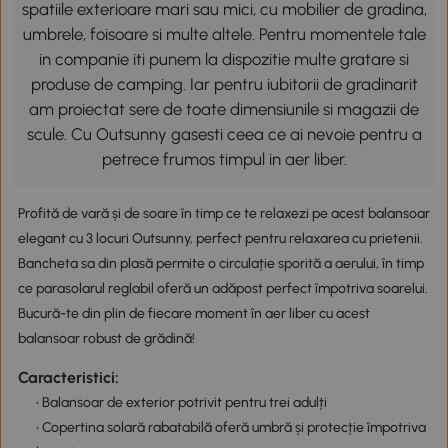
spatiile exterioare mari sau mici, cu mobilier de gradina,
umbrele, foisoare si multe altele. Pentru momentele tale
in companie iti punem la dispozitie multe gratare si
produse de camping. Iar pentru iubitorii de gradinarit
am proiectat sere de toate dimensiunile si magazii de
scule. Cu Outsunny gasesti ceea ce ai nevoie pentru a
petrece frumos timpul in aer liber.
Profită de vară și de soare în timp ce te relaxezi pe acest balansoar
elegant cu 3 locuri Outsunny, perfect pentru relaxarea cu prietenii.
Bancheta sa din plasă permite o circulație sporită a aerului, în timp
ce parasolarul reglabil oferă un adăpost perfect împotriva soarelui.
Bucură-te din plin de fiecare moment în aer liber cu acest
balansoar robust de grădină!
Caracteristici:
• Balansoar de exterior potrivit pentru trei adulți
• Copertina solară rabatabilă oferă umbră și protecție împotriva