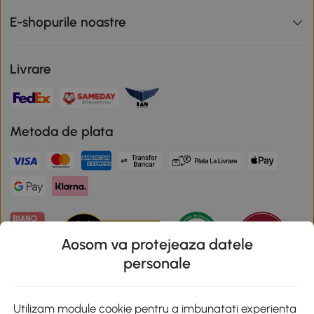
E-shopurile noastre
Livrare
Metoda de plata
Aosom va protejeaza datele
personale
Descarca aplicatia Aosom
Utilizam module cookie pentru a imbunatati experienta