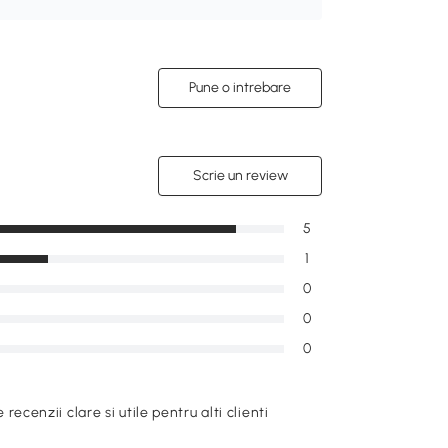
Pune o intrebare
Scrie un review
5
1
0
0
0
e recenzii clare si utile pentru alti clienti