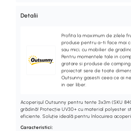
Detalii
Profita la maximum de zilele f
produse pentru a-ti face mai co
sau mici, cu mobilier de gradina
Pentru momentele tale in compa
gratare si produse de camping. 
proiectat sere de toate dimensi
Outsunny gasesti ceea ce ai n
in aer liber.
Acoperișul Outsunny pentru tente 3x3m (SKU 84C
grădină! Protecție UV30+ cu material polyester str
eficiente. Soluție ideală pentru înlocuirea acoperi
Caracteristici: