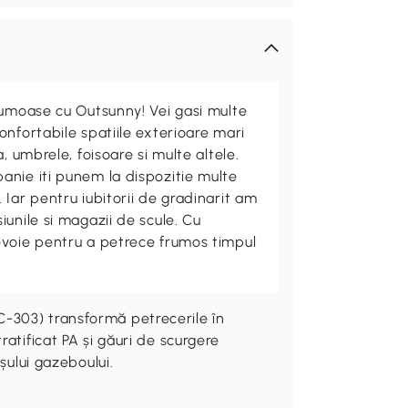
rumoase cu Outsunny! Vei gasi multe
nfortabile spatiile exterioare mari
, umbrele, foisoare si multe altele.
nie iti punem la dispozitie multe
Iar pentru iubitorii de gradinarit am
unile si magazii de scule. Cu
evoie pentru a petrece frumos timpul
-303) transformă petrecerile în
atificat PA și găuri de scurgere
șului gazeboului.