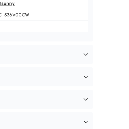
tsunny
C-536V00CW