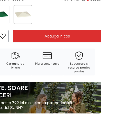
Adaugă în coș
Garanție de
Plata securizata
Securitate și
livrare
resurse pentru
produs