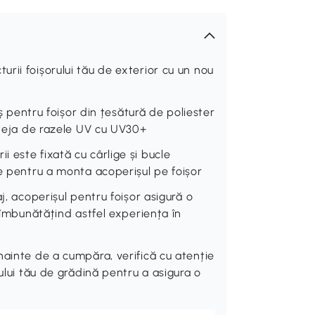
rii foișorului tău de exterior cu un nou
entru foișor din țesătură de poliester
oteja de razele UV cu UV30+
 este fixată cu cârlige și bucle
te pentru a monta acoperișul pe foișor
j, acoperișul pentru foișor asigură o
, îmbunătățind astfel experiența în
nainte de a cumpăra, verifică cu atenție
ului tău de grădină pentru a asigura o