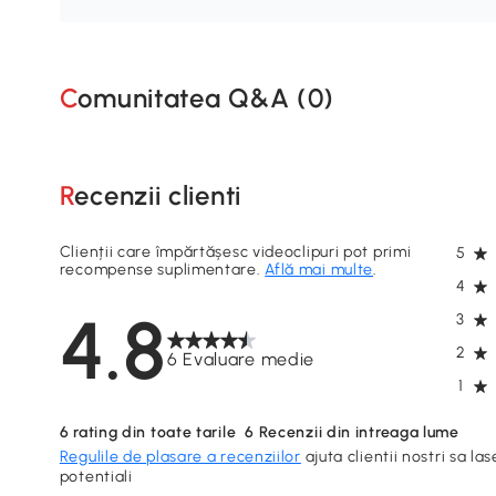
Comunitatea Q&A (
0
)
Recenzii clienti
Clienții care împărtășesc videoclipuri pot primi
5
recompense suplimentare.
Află mai multe
.
4
4.8
3
2
6 Evaluare medie
1
6
rating din toate tarile
6
Recenzii din intreaga lume
Regulile de plasare a recenziilor
ajuta clientii nostri sa las
potentiali