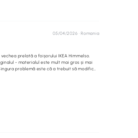
05/04/2026 ·
Romania
 vechea prelată a foișorului IKEA Himmelso.
inalul - materialul este mult mai gros și mai
r. Singura problemă este că a trebuit să modific
erite poziții pentru a întinde copertina mai
ilizatori, având în vedere că versiunea IKEA nu