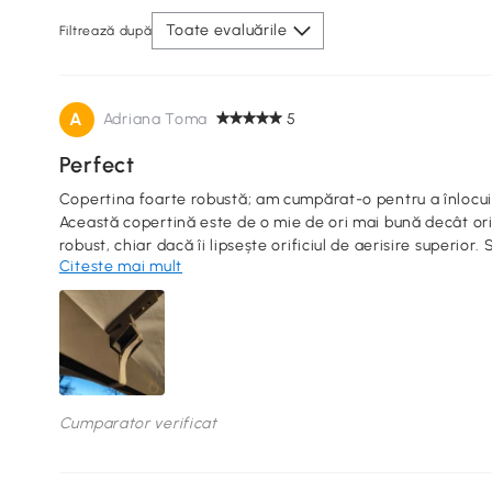
Toate evaluările
Filtrează după
A
Adriana Toma
5
Perfect
Copertina foarte robustă; am cumpărat-o pentru a înlocui
Această copertină este de o mie de ori mai bună decât orig
robust, chiar dacă îi lipsește orificiul de aerisire superio
Citeste mai mult
puțin elementele de fixare, resetând curelele Velcro în dif
bine. Atașez fotografii în speranța că vor fi utile altor ut
mai este disponibilă - și oricum era inferioară.
Cumparator verificat