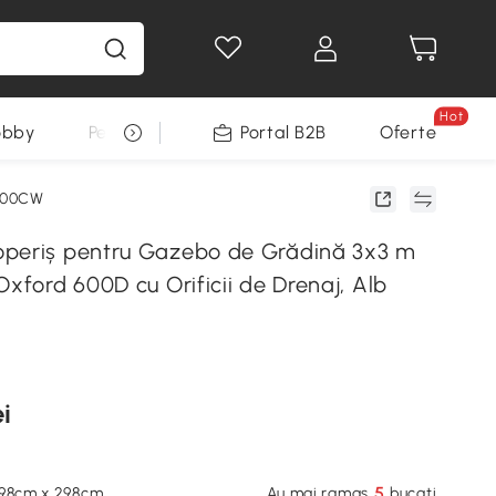
Hot
obby
Pentru animale
Portal B2B
Decoratiuni Sarbatori
Oferte
V00CW
periș pentru Gazebo de Grădină 3x3 m
Oxford 600D cu Orificii de Drenaj, Alb
i
5
298cm x 298cm
Au mai ramas
bucati