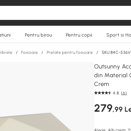
tiuni
Pentru birou
Pentru copii
Sport si H
umbrele
/
Foisoare
/
Prelate pentru foisoare
/
SKU:84C-536
Outsunny Aco
din Material 
Crem
4.8
(6)
279
,99 Le
Alege:
Alb crem, 