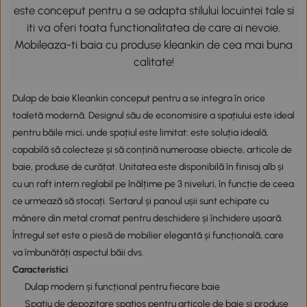
este conceput pentru a se adapta stilului locuintei tale si
iti va oferi toata functionalitatea de care ai nevoie.
Mobileaza-ti baia cu produse kleankin de cea mai buna
calitate!
Dulap de baie Kleankin conceput pentru a se integra în orice
toaletă modernă. Designul său de economisire a spațiului este ideal
pentru băile mici, unde spațiul este limitat: este soluția ideală,
capabilă să colecteze și să conțină numeroase obiecte, articole de
baie, produse de curățat. Unitatea este disponibilă în finisaj alb și
cu un raft intern reglabil pe înălțime pe 3 niveluri, în funcție de ceea
ce urmează să stocați. Sertarul și panoul ușii sunt echipate cu
mânere din metal cromat pentru deschidere și închidere ușoară.
Întregul set este o piesă de mobilier elegantă și funcțională, care
va îmbunătăți aspectul băii dvs.
Caracteristici
Dulap modern și funcțional pentru fiecare baie
Spațiu de depozitare spațios pentru articole de baie și produse