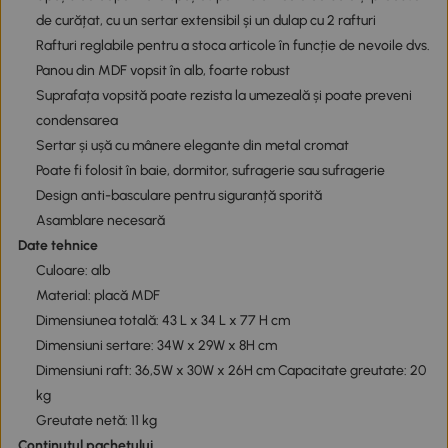
de curățat, cu un sertar extensibil și un dulap cu 2 rafturi
Rafturi reglabile pentru a stoca articole în funcție de nevoile dvs.
Panou din MDF vopsit în alb, foarte robust
Suprafața vopsită poate rezista la umezeală și poate preveni
condensarea
Sertar și ușă cu mânere elegante din metal cromat
Poate fi folosit în baie, dormitor, sufragerie sau sufragerie
Design anti-basculare pentru siguranță sporită
Asamblare necesară
Date tehnice
Culoare: alb
Material: placă MDF
Dimensiunea totală: 43 L x 34 L x 77 H cm
Dimensiuni sertare: 34W x 29W x 8H cm
Dimensiuni raft: 36,5W x 30W x 26H cm Capacitate greutate: 20
kg
Greutate netă: 11 kg
Conținutul pachetului