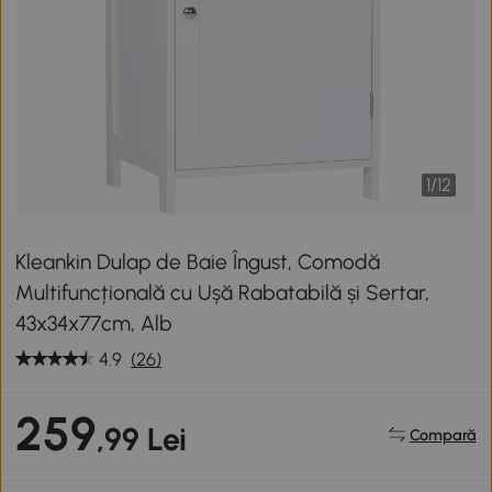
1
/
12
Kleankin Dulap de Baie Îngust, Comodă
Multifuncțională cu Ușă Rabatabilă și Sertar,
43x34x77cm, Alb
4.9
(26)
259
,99 Lei
Compară