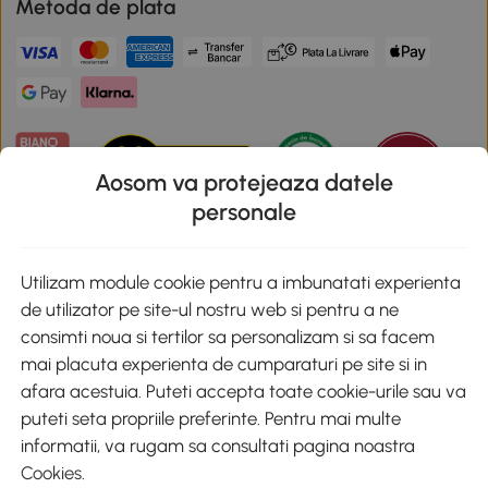
Metoda de plata
Aosom va protejeaza datele
personale
Descarca aplicatia Aosom
Utilizam module cookie pentru a imbunatati experienta
de utilizator pe site-ul nostru web si pentru a ne
Google Play
consimti noua si tertilor sa personalizam si sa facem
mai placuta experienta de cumparaturi pe site si in
afara acestuia. Puteti accepta toate cookie-urile sau va
puteti seta propriile preferinte. Pentru mai multe
+40 312294730
clienti@aosom.ro
informatii, va rugam sa consultati pagina noastra
Romania, Bucureşti Sectorul 2, Str. Barbu Paris Mumuleanu, Nr. 30-
Cookies
.
32, Spatiul E2-1, Etaj 2