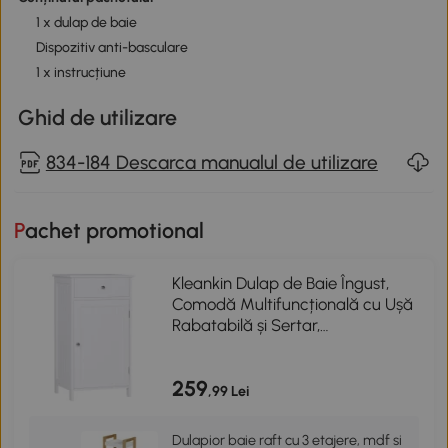
1 x dulap de baie
Dispozitiv anti-basculare
1 x instrucțiune
Ghid de utilizare
834-184 Descarca manualul de utilizare
Pachet promotional
Kleankin Dulap de Baie Îngust,
Comodă Multifuncțională cu Ușă
Rabatabilă și Sertar,
43x34x77cm, Alb
259
,99 Lei
Dulapior baie raft cu 3 etajere, mdf si