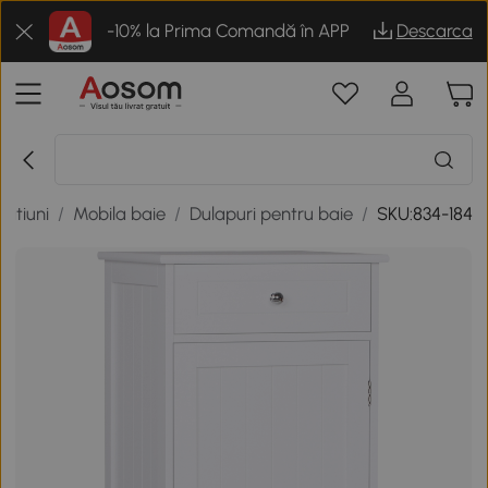
-10% la Prima Comandă în APP
Descarca
ratiuni
/
Mobila baie
/
Dulapuri pentru baie
/
SKU:834-184