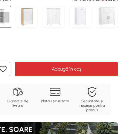
Adaugă în coș
Garanție de
Plata securizata
Securitate și
livrare
resurse pentru
produs