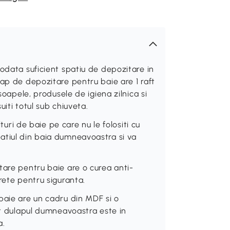
odata suficient spatiu de depozitare in
lap de depozitare pentru baie are 1 raft
soapele, produsele de igiena zilnica si
iti totul sub chiuveta.
lturi de baie pe care nu le folositi cu
atiul din baia dumneavoastra si va
tare pentru baie are o curea anti-
rete pentru siguranta.
baie are un cadru din MDF si o
at dulapul dumneavoastra este in
a.