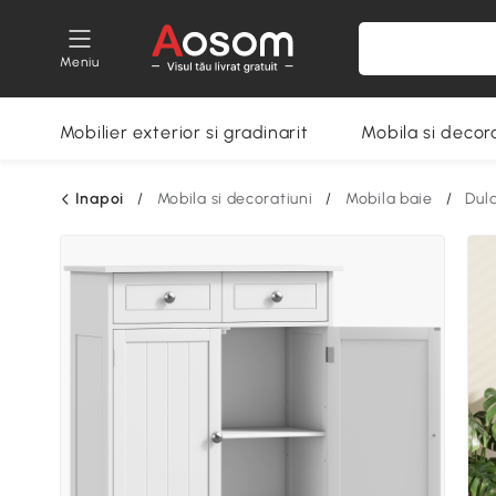
Meniu
Mobilier exterior si gradinarit
Mobila si decora
Inapoi
/
Mobila si decoratiuni
/
Mobila baie
/
Dul