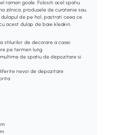
fel raman goale. Folositi acel spatiu
a zilnica, produsele de curatenie sau
 dulapul de pe hol, pastrati ceea ce
cu acest dulap de baie kleakin.
ea stilurilor de decorare a casei
zare pe termen lung
 multime de spatiu de depozitare si
 diferite nevoi de depozitare
orita
 cm
cm