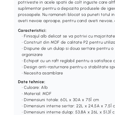
potriveste in acele spatii de colt inguste care alt
suplimentar pentru a depozita produsele de igien
prosoapele. Nu ramaneti blocat sa puneti totul in
aveti nevoie aproape, pentru cand aveti nevoie, 
Caracteristici:
• Finisajul alb delicat se va potrivi cu majoritat
• Construit din MDF de calitate P2 pentru utili
• Dispune de un dulap si doua sertare pentru o
organizare
• Echipat cu un raft reglabil pentru a satisface
• Design anti-rasturnare pentru o stabilitate sp
• Necesita asamblare
Date tehnice:
• Culoare: Alb
• Material: MDF
• Dimensiuni totale: 60L x 30A x 75Î cm
• Dimensiuni interne sertar: 22L x 24,5A x 7,5Î
• Dimensiuni interne dulap: 53,8A x 26L x 51,3Î 