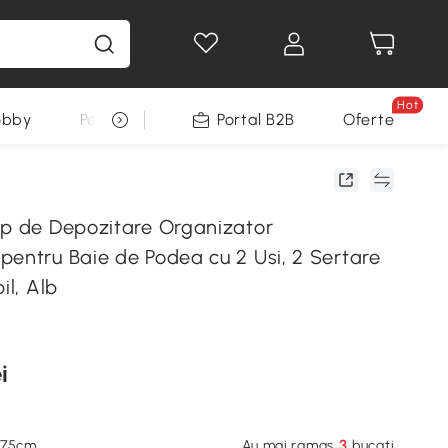
Hot
obby
Pentru animale
Portal B2B
Decoratiuni Sarbatori
Oferte
ap de Depozitare Organizator
pentru Baie de Podea cu 2 Usi, 2 Sertare
il, Alb
i
3
x75cm
Au mai ramas
bucati