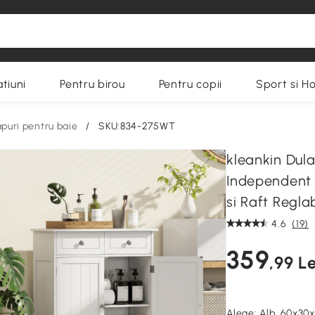
tiuni
Pentru birou
Pentru copii
Sport si H
apuri pentru baie
/
SKU:834-275WT
kleankin Dul
Independent 
si Raft Reglab
4.6
(19)
359
,99 Le
Alege:
Alb, 60x30