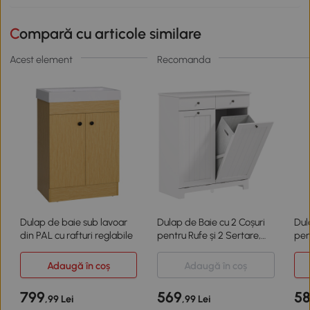
Compară cu articole similare
Acest element
Recomanda
Dulap de baie sub lavoar
Dulap de Baie cu 2 Coșuri
Dul
din PAL cu rafturi reglabile
pentru Rufe și 2 Sertare,
pen
Alb
Adaugă în coș
Adaugă în coș
799
569
5
,99 Lei
,99 Lei