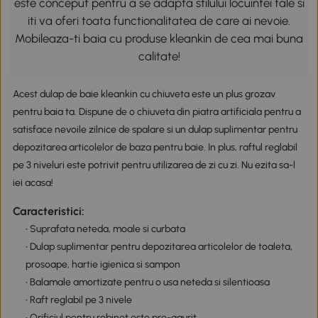
este conceput pentru a se adapta stilului locuintei tale si
iti va oferi toata functionalitatea de care ai nevoie.
Mobileaza-ti baia cu produse kleankin de cea mai buna
calitate!
Acest dulap de baie kleankin cu chiuveta este un plus grozav
pentru baia ta. Dispune de o chiuveta din piatra artificiala pentru a
satisface nevoile zilnice de spalare si un dulap suplimentar pentru
depozitarea articolelor de baza pentru baie. In plus, raftul reglabil
pe 3 niveluri este potrivit pentru utilizarea de zi cu zi. Nu ezita sa-l
iei acasa!
Caracteristici:
• Suprafata neteda, moale si curbata
• Dulap suplimentar pentru depozitarea articolelor de toaleta,
prosoape, hartie igienica si sampon
• Balamale amortizate pentru o usa neteda si silentioasa
• Raft reglabil pe 3 nivele
• Orificiul pentru robinet este pre-gaurit