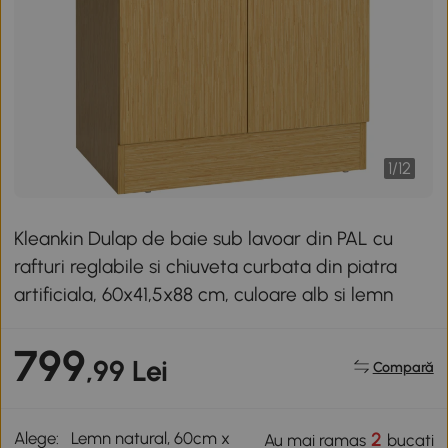
1
/
12
Kleankin Dulap de baie sub lavoar din PAL cu
rafturi reglabile si chiuveta curbata din piatra
artificiala, 60x41,5x88 cm, culoare alb si lemn
799
,99 Lei
Compară
Alege:
Lemn natural, 60cm x
2
Au mai ramas
bucati