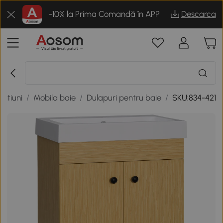
-10% la Prima Comandă în APP
Descarca
ratiuni
/
Mobila baie
/
Dulapuri pentru baie
/
SKU:834-421