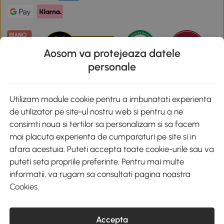
Aosom va protejeaza datele
personale
Descarca aplicatia Aosom
Utilizam module cookie pentru a imbunatati experienta
de utilizator pe site-ul nostru web si pentru a ne
Google Play
consimti noua si tertilor sa personalizam si sa facem
mai placuta experienta de cumparaturi pe site si in
afara acestuia. Puteti accepta toate cookie-urile sau va
puteti seta propriile preferinte. Pentru mai multe
+40 312294730
clienti@aosom.ro
informatii, va rugam sa consultati pagina noastra
Romania, Bucureşti Sectorul 2, Str. Barbu Paris Mumuleanu, Nr. 30-
Cookies
.
32, Spatiul E2-1, Etaj 2
© 2020-2026 AOSOM Romania SRL
CUI: 49266464
COD CAEN: 4755
Accepta