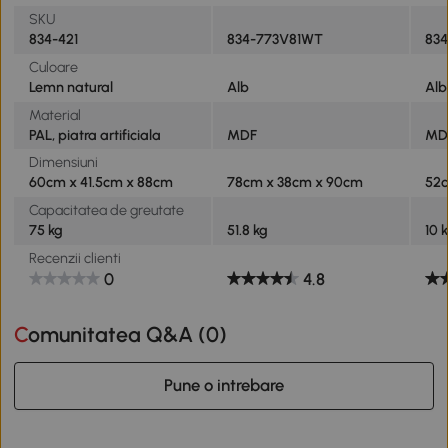
SKU
834-421
834-773V81WT
83
Culoare
Lemn natural
Alb
Alb
Material
PAL, piatra artificiala
MDF
MDF
Dimensiuni
60cm x 41.5cm x 88cm
78cm x 38cm x 90cm
52c
Capacitatea de greutate
75 kg
51.8 kg
10 
Recenzii clienti
0
4.8
Comunitatea Q&A (
0
)
Pune o intrebare