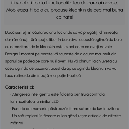
iti va oferi toata functionalitatea de care ai nevoie.
Mobileaza-ti baia cu produse kleankin de cea mai buna
calitate!
Dacă sunteți în căutarea unui loc unde să vă pregătiți dimineața,
dar rămâneți fără spațiu liber în baia dvs., această oglindă de baie
cu depozitare de la kleankin este exact ceea ce aveți nevoie.
Designul montat pe perete vă scutește de a ocupa mai mult din
spațiul pe podea pe care nu îl aveți. Nu vă chinuiți la chiuvetă cu
acea oglindă de buzunar; acest dulap cu oglindă kleankin vă va
face rutina de dimineață mai puțin haotică.
Caracteristici:
• Atingerea inteligentă este folosită pentru a controla
luminozitatea luminilor LED
• Funcția de memorie păstrează ultima setare de luminozitate
• Un raft reglabil în fiecare dulap găzduiește articole de diferite
mărimi