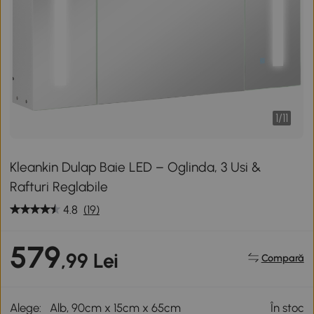
1
/
11
Kleankin Dulap Baie LED – Oglinda, 3 Usi &
Rafturi Reglabile
4.8
(19)
579
,99 Lei
Compară
Alege:
Alb, 90cm x 15cm x 65cm
În stoc