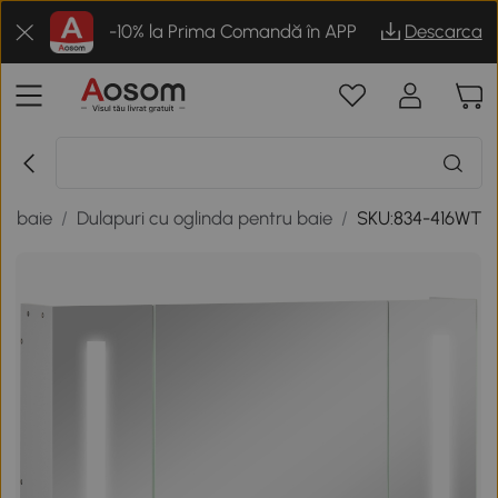
-10% la Prima Comandă în APP
Descarca
de baie
/
Dulapuri cu oglinda pentru baie
/
SKU:834-416WT