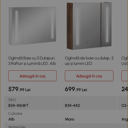
Oglindă Baie cu 3 Dulapuri,
Oglindă de baie cu dulap, 2
Ogl
3 Rafturi și Lumină LED, Alb
uși și lumini LED
Ușă
Dep
Adaugă în coș
Adaugă în coș
579
699
2
,99 Lei
,99 Lei
SKU
834-416WT
834-442
02
Culoare
Alb
Maro
Arg
Materiale