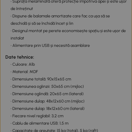
• Suprața melaminată oferă protecție împotriva apei și este ușor
de întreținut
• Dispune de balamale amortizate care fac ca ușa să se
deschidă și să se închidă încet și lin
• Designul montat pe perete economisește spațiu și este ușor de
instalat
• Alimentare prin USB și necesită asamblare
Date tehnice:
• Culoare: Alb
• Material: MDF
• Dimensiune totală: 90x15x65 cm
• Dimensiunea oglinzii: 50x65 cm (mijloc)
• Dimensiune oglindă: 20x65 cm (lateral)
• Dimensiune dulap: 48x12x60 cm (mijloc)
• Dimensiune dulap: 18x12x60 cm (lateral)
• Fiecare nivel reglabil: 3,2 cm
• Cablu de alimentare USB: 1,5 m
• Capacitate de greutate: 15 kg (total), 5 kg (raft)