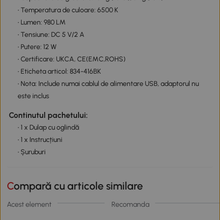
• Temperatura de culoare: 6500 K
• Lumen: 980 LM
• Tensiune: DC 5 V/2 A
• Putere: 12 W
• Certificare: UKCA, CE(EMC,ROHS)
• Eticheta articol: 834-416BK
• Nota: Include numai cablul de alimentare USB, adaptorul nu
este inclus
Continutul pachetului:
• 1 x Dulap cu oglindă
• 1 x Instrucțiuni
• Șuruburi
Compară cu articole similare
Acest element
Recomanda