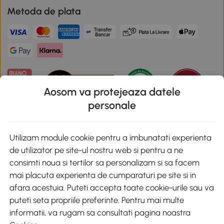
Metoda de plata
Aosom va protejeaza datele
personale
Descarca aplicatia Aosom
Utilizam module cookie pentru a imbunatati experienta
de utilizator pe site-ul nostru web si pentru a ne
Google Play
consimti noua si tertilor sa personalizam si sa facem
mai placuta experienta de cumparaturi pe site si in
afara acestuia. Puteti accepta toate cookie-urile sau va
puteti seta propriile preferinte. Pentru mai multe
+40 312294730
clienti@aosom.ro
informatii, va rugam sa consultati pagina noastra
Romania, Bucureşti Sectorul 2, Str. Barbu Paris Mumuleanu, Nr. 30-