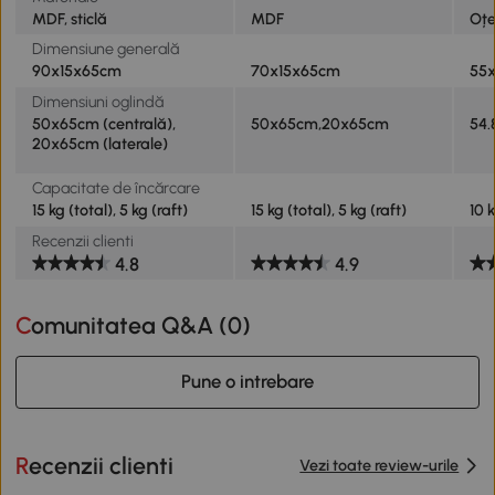
MDF, sticlă
MDF
Oțel
Dimensiune generală
90x15x65cm
70x15x65cm
55
Dimensiuni oglindă
50x65cm (centrală),
50x65cm,20x65cm
54.
20x65cm (laterale)
Capacitate de încărcare
15 kg (total), 5 kg (raft)
15 kg (total), 5 kg (raft)
10 
Recenzii clienti
4.8
4.9
Comunitatea Q&A (
0
)
Pune o intrebare
Recenzii clienti
Vezi toate review-urile