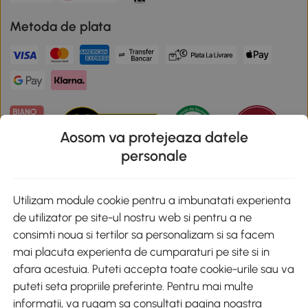
Metoda de plata
Aosom va protejeaza datele
personale
Descarca aplicatia Aosom
Utilizam module cookie pentru a imbunatati experienta
de utilizator pe site-ul nostru web si pentru a ne
Google Play
consimti noua si tertilor sa personalizam si sa facem
mai placuta experienta de cumparaturi pe site si in
afara acestuia. Puteti accepta toate cookie-urile sau va
puteti seta propriile preferinte. Pentru mai multe
+40 312294730
clienti@aosom.ro
informatii, va rugam sa consultati pagina noastra
Romania, Bucureşti Sectorul 2, Str. Barbu Paris Mumuleanu, Nr. 30-