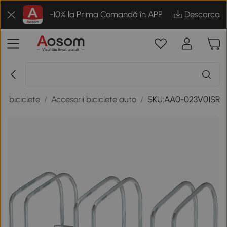
-10% la Prima Comandă în APP
Descarca
si biciclete
/
Accesorii biciclete auto
/
SKU:AA0-023V01SR