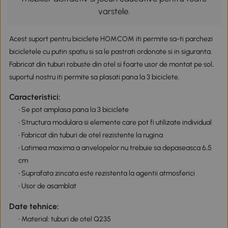
varstele.
Acest suport pentru biciclete HOMCOM iti permite sa-ti parchezi
bicicletele cu putin spatiu si sa le pastrati ordonate si in siguranta.
Fabricat din tuburi robuste din otel si foarte usor de montat pe sol,
suportul nostru iti permite sa plasati pana la 3 biciclete.
Caracteristici:
• Se pot amplasa pana la 3 biciclete
• Structura modulara si elemente care pot fi utilizate individual
• Fabricat din tuburi de otel rezistente la rugina
• Latimea maxima a anvelopelor nu trebuie sa depaseasca 6,5
cm
• Suprafata zincata este rezistenta la agentii atmosferici
• Usor de asamblat
Date tehnice:
• Material: tuburi de otel Q235