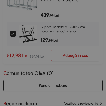
439
,99 Lei
Suport Biciclete 60×54×57 cm –
Parcare Interior/Exterior
129
,99 Lei
512,98 Lei
Adaugă în coș
569,98 Lei
Comunitatea Q&A (
0
)
Pune o intrebare
Recenzii clienti
Vezi toate review-urile