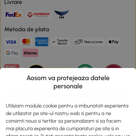
Livrare
Metoda de plata
Aosom va protejeaza datele
personale
Descarca aplicatia Aosom
Utilizam module cookie pentru a imbunatati experienta
de utilizator pe site-ul nostru web si pentru a ne
Google Play
consimti noua si tertilor sa personalizam si sa facem
mai placuta experienta de cumparaturi pe site si in