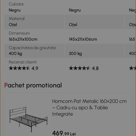
Culoare
Negru
Negru
Ne
Material
Oţel
Oţel
Oţe
Dimensiuni
165x211x100cm
145x211x106cm
165
Capacitatea de greutate
400 kg
300 kg
400
Recenzii clienti
4.9
4.8
Pachet promotional
Homcom Pat Metalic 160×200 cm
– Cadru cu sipci & Tablie
Integrate
469
,99 Lei