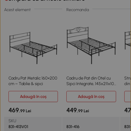
Acest element
Recomanda
Cadru Pat Metalic 160×200
Cadru de Pat din Otel cu
Str
cm – Tablie & sipci
Sipci Integrate, 145x211x106
din
cm, Negru
Adaugă în coș
Adaugă în coș
469
449
4
,99 Lei
,99 Lei
SKU
831-413V01
831-416
831