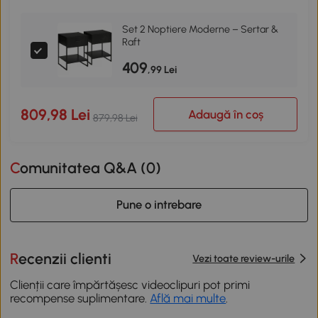
Set 2 Noptiere Moderne – Sertar &
Raft
409
,99 Lei
809,98 Lei
Adaugă în coș
879,98 Lei
Comunitatea Q&A (
0
)
Pune o intrebare
Recenzii clienti
Vezi toate review-urile
Clienții care împărtășesc videoclipuri pot primi
recompense suplimentare.
Află mai multe
.