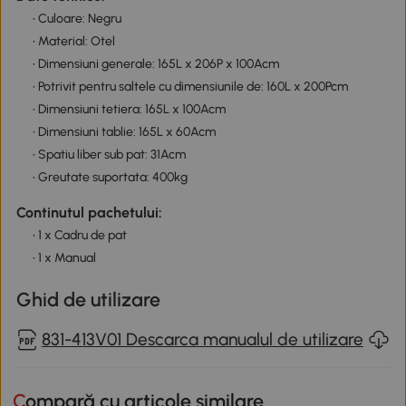
• Culoare: Negru
• Material: Otel
• Dimensiuni generale: 165L x 206P x 100Acm
• Potrivit pentru saltele cu dimensiunile de: 160L x 200Pcm
• Dimensiuni tetiera: 165L x 100Acm
• Dimensiuni tablie: 165L x 60Acm
• Spatiu liber sub pat: 31Acm
• Greutate suportata: 400kg
Continutul pachetului:
• 1 x Cadru de pat
• 1 x Manual
Ghid de utilizare
831-413V01 Descarca manualul de utilizare
Compară cu articole similare