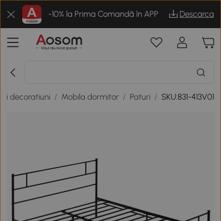
-10% la Prima Comandă în APP
Descarca
 si decoratiuni
/
Mobila dormitor
/
Paturi
/
SKU:831-413V01