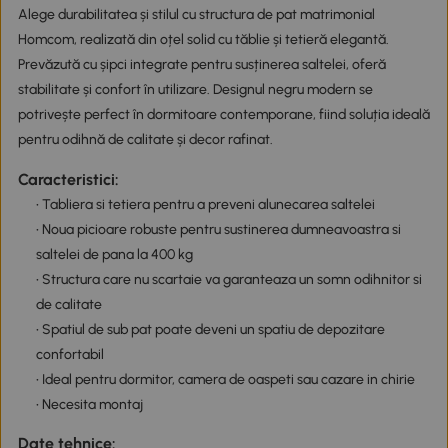
Alege durabilitatea și stilul cu structura de pat matrimonial
Homcom, realizată din oțel solid cu tăblie și tetieră elegantă.
Prevăzută cu șipci integrate pentru susținerea saltelei, oferă
stabilitate și confort în utilizare. Designul negru modern se
potrivește perfect în dormitoare contemporane, fiind soluția ideală
pentru odihnă de calitate și decor rafinat.
Caracteristici:
• Tabliera si tetiera pentru a preveni alunecarea saltelei
• Noua picioare robuste pentru sustinerea dumneavoastra si
saltelei de pana la 400 kg
• Structura care nu scartaie va garanteaza un somn odihnitor si
de calitate
• Spatiul de sub pat poate deveni un spatiu de depozitare
confortabil
• Ideal pentru dormitor, camera de oaspeti sau cazare in chirie
• Necesita montaj
Date tehnice: