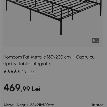
1
/
13
Homcom Pat Metalic 160×200 cm – Cadru cu
sipci & Tablie Integrate
4.9
(13)
469
,99 Lei
Alege:
Negru, 165x211x100cm
În stoc