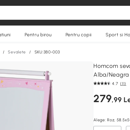
tiuni
Pentru birou
Pentru copii
Sport si H
/
Sevalete
/
SKU:3B0-003
Homcom seval
Alba/Neagra 
4.7
(11)
279
,99 Le
Alege:
Roz, 58.5x