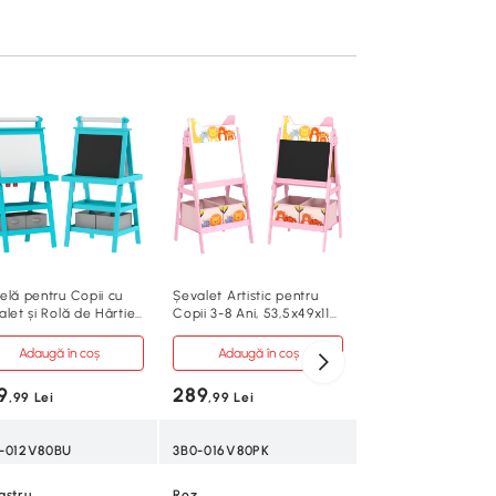
Sevalet 3 in 1 pent
3-6 ani, Natur
Adaugă în co
219
,99 Lei
3B0-007V00ND
elă pentru Copii cu
Șevalet Artistic pentru
alet și Rolă de Hârtie
Copii 3-8 Ani, 53,5x49x113
Color Legno
astră
cm, Roz
Adaugă în coș
Adaugă în coș
MDF/lemn de pin
9
289
,99 Lei
,99 Lei
3-6 ani
-012V80BU
3B0-016V80PK
58cm x 50.5cm x 
astru
Roz