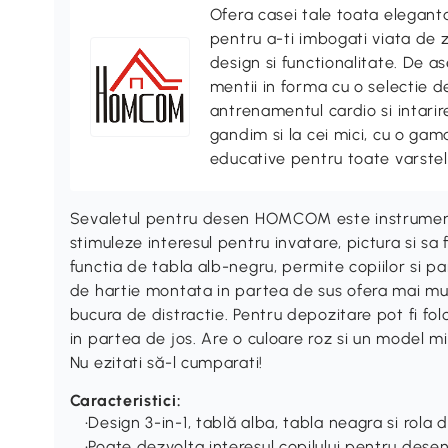
Ofera casei tale toata elegan
pentru a-ti imbogati viata de z
design si functionalitate. De
mentii in forma cu o selectie 
antrenamentul cardio si intari
gandim si la cei mici, cu o gama
educative pentru toate varstel
Sevaletul pentru desen HOMCOM este instrumentul
stimuleze interesul pentru invatare, pictura si sa 
functia de tabla alb-negru, permite copiilor si par
de hartie montata in partea de sus ofera mai mul
bucura de distractie. Pentru depozitare pot fi folo
in partea de jos. Are o culoare roz si un model mic
Nu ezitati să-l cumparati!
Caracteristici:
•Design 3-in-1, tablă alba, tabla neagra si rola d
•Poate dezvolta interesul copilului pentru desen 