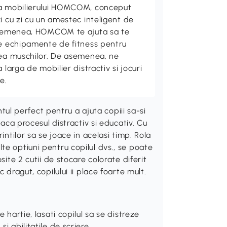
ta mobilierului HOMCOM, conceput
i cu zi cu un amestec inteligent de
 asemenea, HOMCOM te ajuta sa te
de echipamente de fitness pentru
rea muschilor. De asemenea, ne
 larga de mobilier distractiv si jocuri
e.
 perfect pentru a ajuta copiii sa-si
faca procesul distractiv si educativ. Cu
intilor sa se joace in acelasi timp. Rola
te optiuni pentru copilul dvs., se poate
site 2 cutii de stocare colorate diferit
 dragut, copilului ii place foarte mult.
e hartie, lasati copilul sa se distreze
si abilitatile de scriere