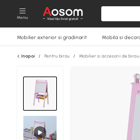
Meniu
Mobilier exterior si gradinarit
Mobila si decora
Inapoi
/
Pentru birou
/
Mobilier si accesorii de birou