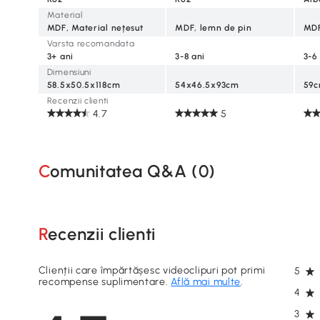
Material
MDF, Material nețesut
MDF, lemn de pin
MD
Varsta recomandata
3+ ani
3-8 ani
3-6
Dimensiuni
58.5x50.5x118cm
54x46.5x93cm
59c
Recenzii clienti
4.7
5
Comunitatea Q&A (
0
)
Recenzii clienti
Clienții care împărtășesc videoclipuri pot primi
5
recompense suplimentare.
Află mai multe
.
4
3