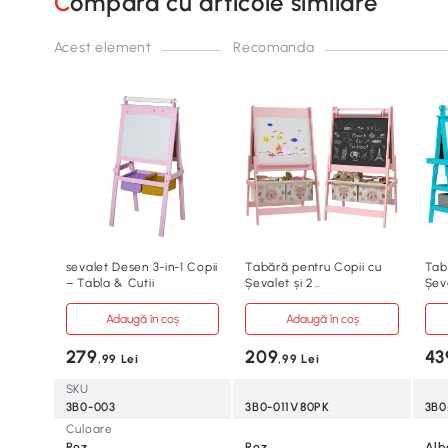
Compară cu articole similare
Acest element
Recomanda
sevalet Desen 3-in-1 Copii
Tabără pentru Copii cu
Tab
– Tabla & Cutii
Șevalet și 2
Șev
Compartimente Roz
Alb
Adaugă în coș
Adaugă în coș
279
209
43
,99 Lei
,99 Lei
SKU
3B0-003
3B0-011V80PK
3B0
Culoare
Roz
Roz
Alb