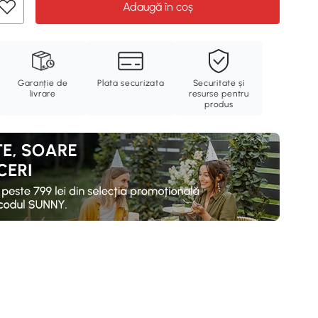
Adaugă în coș
Garanție de
Plata securizata
Securitate și
livrare
resurse pentru
produs