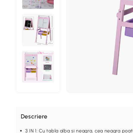
Descriere
3 IN 1: Cu tabla alba si neagra, cea neagra poate