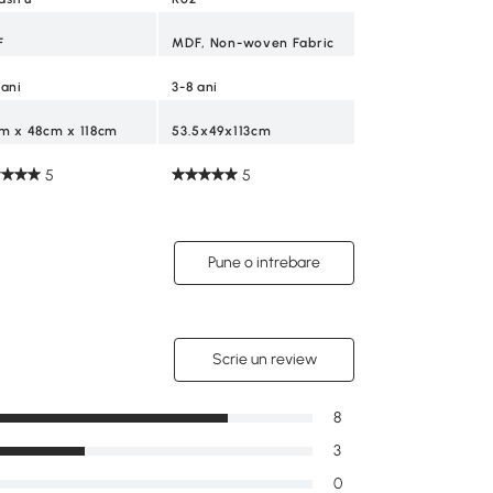
5
F
MDF, Non-woven Fabric
 ani
3-8 ani
m x 48cm x 118cm
53.5x49x113cm
5
5
Pune o intrebare
Scrie un review
8
3
0