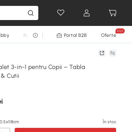
Hot
obby
Pentru animale
Portal B2B
Decoratiuni Sarbatori
Oferte
et 3-in-1 pentru Copii – Tabla
& Cutii
i
50.5x118cm
În stoc