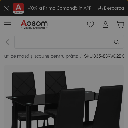
-10% la Prima Comandă în APP
Descarca
eturi de masă și scaune pentru prânz
/
SKU:835-839V02BK