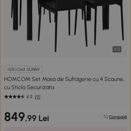
1
/
13
-12% | Cod: SUNNY
HOMCOM Set Masa de Sufragerie cu 4 Scaune,
cu Sticla Securizata
4.9
(9)
849
,99 Lei
Compară