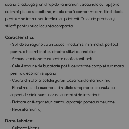
spațiu, ci adaugă și un strop de rafinament. Scaunele cu tapițerie
ce imită pielea și capitonaj moale oferă confort maxim, fiind ideale
pentru cine intime sau întâlniri cu prietenii. O soluție practică și
stilată pentru orice locuință compactă.
Caracteristici:
• Set de sufragerie cu un aspect modern si minimalist, perfect
pentru a fi combinat cu diferite stiluri de mobilier
• Scaune capitonate cu spatar confortabil inalt
• Cele 4 scaune de bucatarie pot fi depozitate complet sub masa
pentru a economisi spatiu
• Cadrul din otel al setului garanteaza rezistenta maxima
• Blatul mesei de bucatarie din sticla si tapiteria scaunului cu
aspect de piele sunt usor de curatat si de intretinut
• Picioare anti-zgarieturi pentru a proteja podeaua de urme
• Necesita montaj
Date tehnice:
• Culoare: Negru