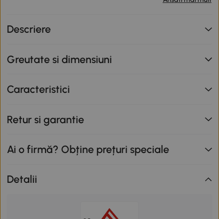
primești o reducere de 12% folosind codul SUNNY. Codul
nu se cumulează cu alte promoții în derulare. Promoție
Descriere
valabilă până la data de 12.08.2026.
Greutate si dimensiuni
Caracteristici
Retur si garantie
Ai o firmă? Obține prețuri speciale
Detalii