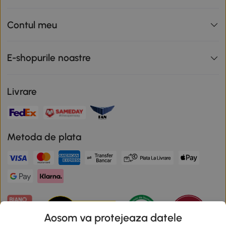
Contul meu
E-shopurile noastre
Livrare
Metoda de plata
Aosom va protejeaza datele