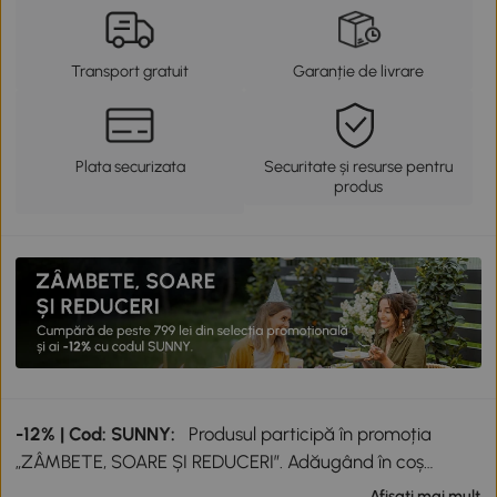
Transport gratuit
Garanție de livrare
Plata securizata
Securitate și resurse pentru
produs
-12% | Cod: SUNNY:
Produsul participă în promoția
„ZÂMBETE, SOARE ȘI REDUCERI”. Adăugând în coș
produse participante în valoare totală de peste 799 lei,
Afisati mai mult