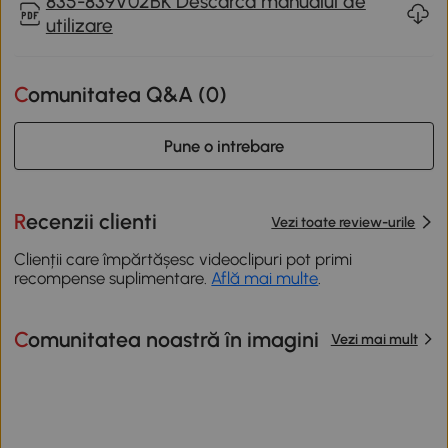
835-839V02BK Descarca manualul de
utilizare
Comunitatea Q&A (
0
)
Pune o intrebare
Recenzii clienti
Vezi toate review-urile
Clienții care împărtășesc videoclipuri pot primi
recompense suplimentare.
Află mai multe
.
Comunitatea noastră în imagini
Vezi mai mult