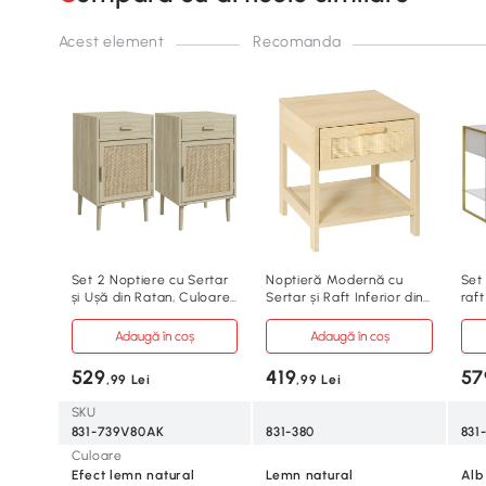
Acest element
Recomanda
Set 2 Noptiere cu Sertar
Noptieră Modernă cu
Set 
și Ușă din Ratan, Culoare
Sertar și Raft Inferior din
raft
Lemn
MDF
Adaugă în coș
Adaugă în coș
529
419
57
,99 Lei
,99 Lei
SKU
831-739V80AK
831-380
831
Culoare
Efect lemn natural
Lemn natural
Alb 