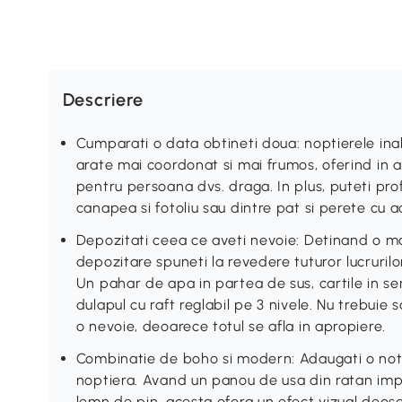
Descriere
Cumparati o data obtineti doua: noptierele inal
arate mai coordonat si mai frumos, oferind in 
pentru persoana dvs. draga. In plus, puteti pr
canapea si fotoliu sau dintre pat si perete cu
Depozitati ceea ce aveti nevoie: Detinand o ma
depozitare spuneti la revedere tuturor lucruri
Un pahar de apa in partea de sus, cartile in ser
dulapul cu raft reglabil pe 3 nivele. Nu trebuie
o nevoie, deoarece totul se afla in apropiere.
Combinatie de boho si modern: Adaugati o nota
noptiera. Avand un panou de usa din ratan imp
lemn de pin, acesta ofera un efect vizual deose