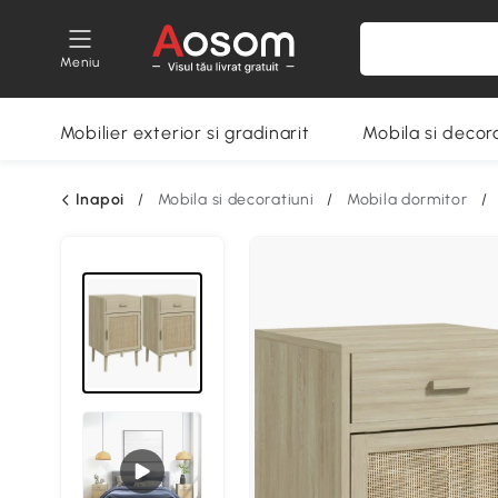
Meniu
Mobilier exterior si gradinarit
Mobila si decora
Inapoi
/
Mobila si decoratiuni
/
Mobila dormitor
/