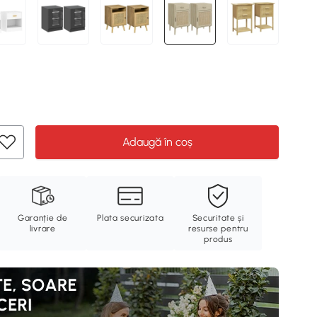
Adaugă în coș
Garanție de
Plata securizata
Securitate și
livrare
resurse pentru
produs