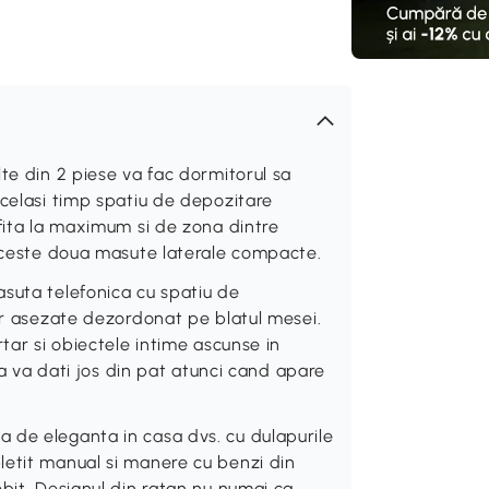
te din 2 piese va fac dormitorul sa
acelasi timp spatiu de depozitare
ofita la maximum si de zona dintre
 aceste doua masute laterale compacte.
suta telefonica cu spatiu de
lor asezate dezordonat pe blatul mesei.
tar si obiectele intime ascunse in
 sa va dati jos din pat atunci cand apare
 de eleganta in casa dvs. cu dulapurile
letit manual si manere cu benzi din
bit. Designul din ratan nu numai ca