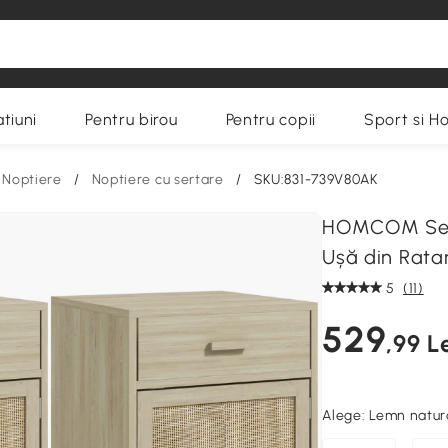
tiuni
Pentru birou
Pentru copii
Sport si H
Noptiere
/
Noptiere cu sertare
/
SKU:831-739V80AK
HOMCOM Set 2
Ușă din Ratan
5
(11)
529
,99 L
Alege:
Lemn natur