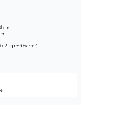
8Î cm
 cm
), 3 kg (raft/sertar)
re