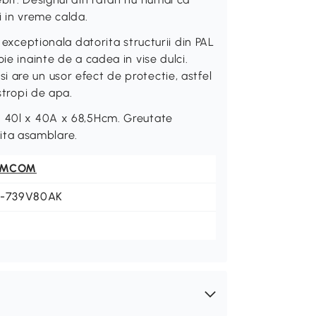
i in vreme calda.
 exceptionala datorita structurii din PAL
ie inainte de a cadea in vise dulci.
 are un usor efect de protectie, astfel
stropi de apa.
: 40l x 40A x 68,5Hcm. Greutate
esita asamblare.
OMCOM
1-739V80AK