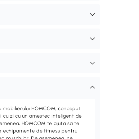
ta mobilierului HOMCOM, conceput
i cu zi cu un amestec inteligent de
 asemenea, HOMCOM te ajuta sa te
de echipamente de fitness pentru
rea muschilor. De asemenea, ne