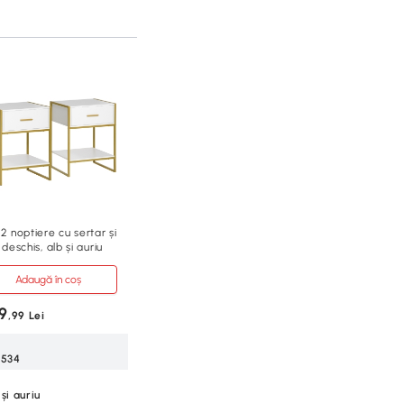
2 noptiere cu sertar și
 deschis, alb și auriu
Adaugă în coș
9
,99 Lei
-534
și auriu