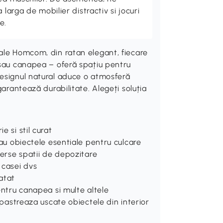
 larga de mobilier distractiv si jocuri
e.
ale Homcom, din ratan elegant, fiecare
 sau canapea – oferă spațiu pentru
Designul natural aduce o atmosferă
garantează durabilitate. Alegeți soluția
e si stil curat
 sau obiectele esentiale pentru culcare
iverse spatii de depozitare
 casei dvs
atat
pentru canapea si multe altele
i pastreaza uscate obiectele din interior