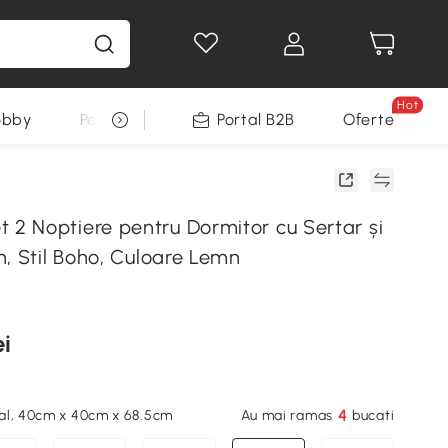
Hot
obby
Pentru animale
Portal B2B
Decoratiuni Sarbatori
Oferte
 Noptiere pentru Dormitor cu Sertar și
, Stil Boho, Culoare Lemn
ei
4
al, 40cm x 40cm x 68.5cm
Au mai ramas
bucati