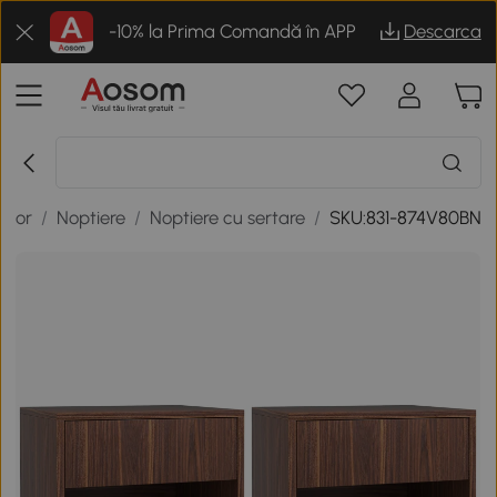
-10% la Prima Comandă în APP
Descarca
itor
/
Noptiere
/
Noptiere cu sertare
/
SKU:831-874V80BN