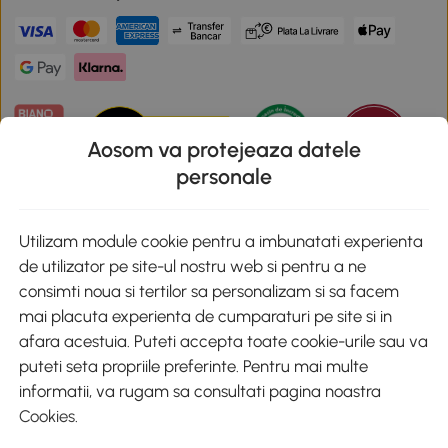
Aosom va protejeaza datele
personale
Descarca aplicatia Aosom
Utilizam module cookie pentru a imbunatati experienta
de utilizator pe site-ul nostru web si pentru a ne
Google Play
consimti noua si tertilor sa personalizam si sa facem
mai placuta experienta de cumparaturi pe site si in
afara acestuia. Puteti accepta toate cookie-urile sau va
puteti seta propriile preferinte. Pentru mai multe
+40 312294730
clienti@aosom.ro
informatii, va rugam sa consultati pagina noastra
Romania, Bucureşti Sectorul 2, Str. Barbu Paris Mumuleanu, Nr. 30-
Cookies
.
32, Spatiul E2-1, Etaj 2
© 2020-2026 AOSOM Romania SRL