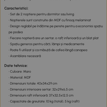
Caracteristici:
• Set de 2 noptiere pentru dormitor sau living
• Noptierele sunt construite din MDF cu finisaj melaminat
• Design reglabil pe înălțime pe perete pentru a economisi spațiu
pe podea
• Fiecare noptieră are un sertar, o rafț inferioară și un blat plat
• Spațiu generos pentru cărți, lămpi și medicamente
• Poate fi utilizat și ca măsuță de cafea lângă canapea
• Asamblare necesară
Date tehnice:
• Culoare: Maro
• Material: MDF
• Dimensiuni totale: 40x34x29 cm
• Dimensiuni interioare sertar: 32x29x6,5 cm
• Dimensiuni raft inferioară: 37x32,5x12,5 cm
• Capacitate de greutate: 10 kg (total), 5 kg (raft)