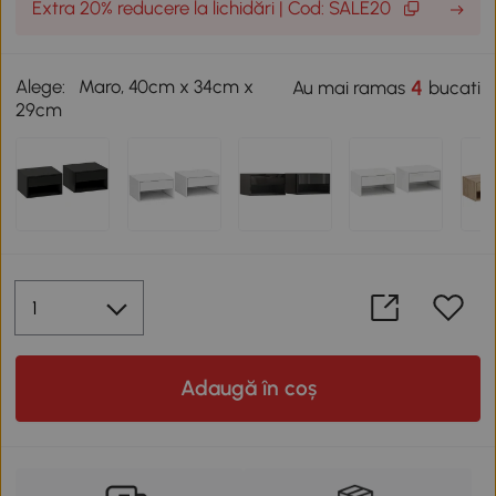
Extra 20% reducere la lichidări | Cod: SALE20
Alege:
Maro, 40cm x 34cm x
4
Au mai ramas
bucati
29cm
Adaugă în coș