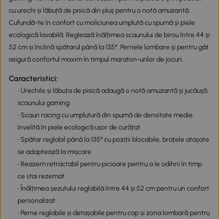
cu urechi și lăbuță de pisică din pluș pentru o notă amuzantă.
Cufundă-te în confort cu moliciunea umplută cu spumă și piele
ecologică lavabilă. Reglează înălțimea scaunului de birou între 44 și
52 cm și înclină spătarul până la 135°. Pernele lombare și pentru gât
asigură confortul maxim în timpul maraton-urilor de jocuri.
Caracteristici:
• Urechile și lăbuța de pisică adaugă o notă amuzantă și jucăușă
scaunului gaming
• Scaun racing cu umplutură din spumă de densitate medie,
învelită în piele ecologică ușor de curățat
• Spătar reglabil până la 135° cu poziții blocabile, brațele atașate
se adaptează la mișcare
• Reazem retractabil pentru picioare pentru a le odihni în timp
ce stai rezemat
• Înălțimea șezutului reglabilă între 44 și 52 cm pentru un confort
personalizat
• Perne reglabile și detașabile pentru cap și zona lombară pentru