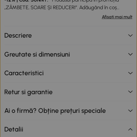
„ZÂMBETE, SOARE ȘI REDUCERI”. Adăugând în coș
produse participante în valoare totală de peste 799 lei,
Afisati mai mult
primești o reducere de 12% folosind codul SUNNY. Codul
nu se cumulează cu alte promoții în derulare. Promoție
Descriere
valabilă până la data de 12.08.2026.
Greutate si dimensiuni
Caracteristici
Retur si garantie
Ai o firmă? Obține prețuri speciale
Detalii