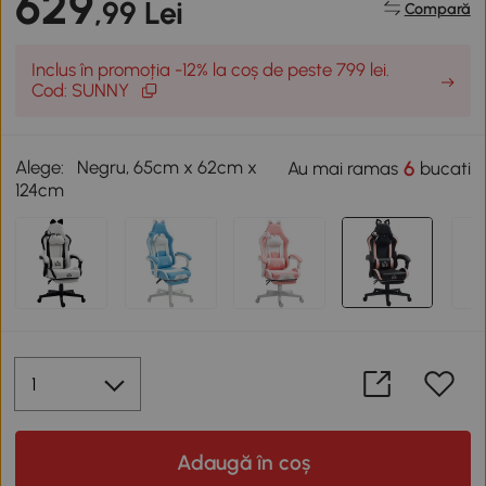
629
,99 Lei
Compară
Inclus în promoția -12% la coș de peste 799 lei.
Cod: SUNNY
Alege:
Negru, 65cm x 62cm x
6
Au mai ramas
bucati
124cm
Adaugă în coș