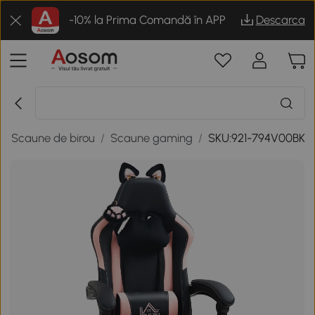
-10% la Prima Comandă în APP
Descarca
/
Scaune de birou
/
Scaune gaming
/
SKU:921-794V00BK