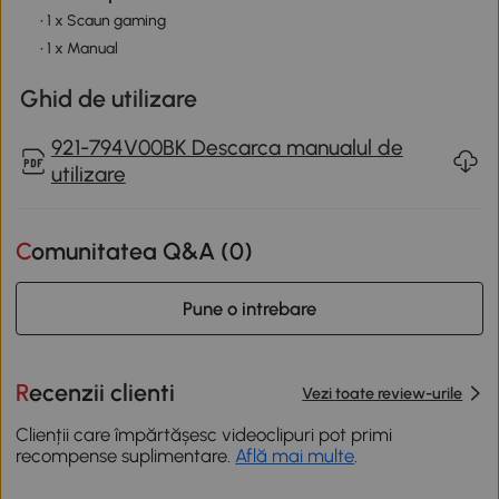
• 1 x Scaun gaming
• 1 x Manual
Ghid de utilizare
921-794V00BK Descarca manualul de
utilizare
Comunitatea Q&A (
0
)
Pune o intrebare
Recenzii clienti
Vezi toate review-urile
Clienții care împărtășesc videoclipuri pot primi
recompense suplimentare.
Află mai multe
.