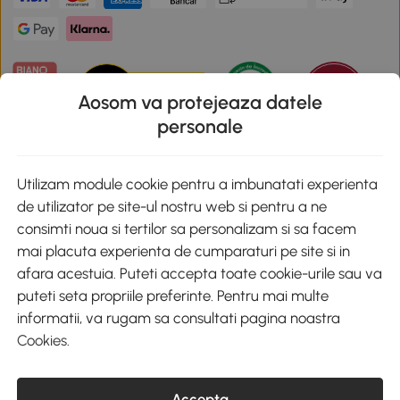
Aosom va protejeaza datele
personale
Descarca aplicatia Aosom
Utilizam module cookie pentru a imbunatati experienta
de utilizator pe site-ul nostru web si pentru a ne
Google Play
consimti noua si tertilor sa personalizam si sa facem
mai placuta experienta de cumparaturi pe site si in
afara acestuia. Puteti accepta toate cookie-urile sau va
puteti seta propriile preferinte. Pentru mai multe
+40 312294730
clienti@aosom.ro
informatii, va rugam sa consultati pagina noastra
Romania, Bucureşti Sectorul 2, Str. Barbu Paris Mumuleanu, Nr. 30-
Cookies
.
32, Spatiul E2-1, Etaj 2
© 2020-2026 AOSOM Romania SRL
CUI: 49266464
Accepta
COD CAEN: 4755