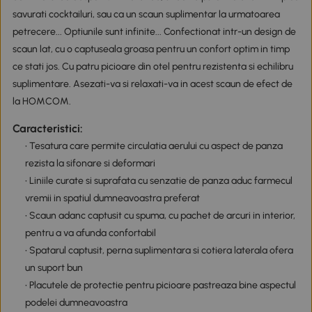
savurati cocktailuri, sau ca un scaun suplimentar la urmatoarea
petrecere... Optiunile sunt infinite... Confectionat intr-un design de
scaun lat, cu o captuseala groasa pentru un confort optim in timp
ce stati jos. Cu patru picioare din otel pentru rezistenta si echilibru
suplimentare. Asezati-va si relaxati-va in acest scaun de efect de
la HOMCOM.
Caracteristici:
• Tesatura care permite circulatia aerului cu aspect de panza
rezista la sifonare si deformari
• Liniile curate si suprafata cu senzatie de panza aduc farmecul
vremii in spatiul dumneavoastra preferat
• Scaun adanc captusit cu spuma, cu pachet de arcuri in interior,
pentru a va afunda confortabil
• Spatarul captusit, perna suplimentara si cotiera laterala ofera
un suport bun
• Placutele de protectie pentru picioare pastreaza bine aspectul
podelei dumneavoastra