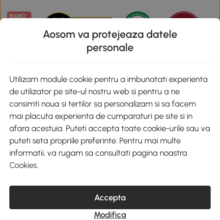
Aosom va protejeaza datele
personale
Descarca aplicatia Aosom
Utilizam module cookie pentru a imbunatati experienta
de utilizator pe site-ul nostru web si pentru a ne
Google Play
consimti noua si tertilor sa personalizam si sa facem
mai placuta experienta de cumparaturi pe site si in
afara acestuia. Puteti accepta toate cookie-urile sau va
puteti seta propriile preferinte. Pentru mai multe
+40 312294730
clienti@aosom.ro
informatii, va rugam sa consultati pagina noastra
Romania, Bucureşti Sectorul 2, Str. Barbu Paris Mumuleanu, Nr. 30-
Cookies
.
32, Spatiul E2-1, Etaj 2
© 2020-2026 AOSOM Romania SRL
CUI: 49266464
COD CAEN: 4755
Accepta
Reg. Com. J2023023738408
Modifica
Capital Social 200