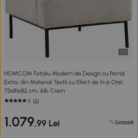
1
/
13
HOMCOM Fotoliu Modern de Design cu Pernă
Extra, din Material Textil cu Efect de In și Oțel,
73x81x82 cm, Alb Crem
5
(2)
1.079
,99 Lei
Compară