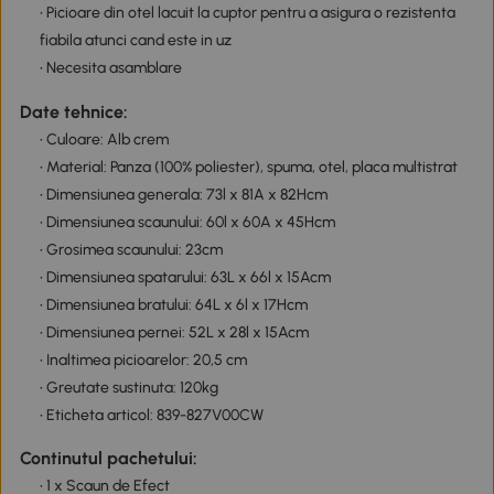
• Picioare din otel lacuit la cuptor pentru a asigura o rezistenta
fiabila atunci cand este in uz
• Necesita asamblare
Date tehnice:
• Culoare: Alb crem
• Material: Panza (100% poliester), spuma, otel, placa multistrat
• Dimensiunea generala: 73l x 81A x 82Hcm
• Dimensiunea scaunului: 60l x 60A x 45Hcm
• Grosimea scaunului: 23cm
• Dimensiunea spatarului: 63L x 66l x 15Acm
• Dimensiunea bratului: 64L x 6l x 17Hcm
• Dimensiunea pernei: 52L x 28l x 15Acm
• Inaltimea picioarelor: 20,5 cm
• Greutate sustinuta: 120kg
• Eticheta articol: 839-827V00CW
Continutul pachetului:
• 1 x Scaun de Efect