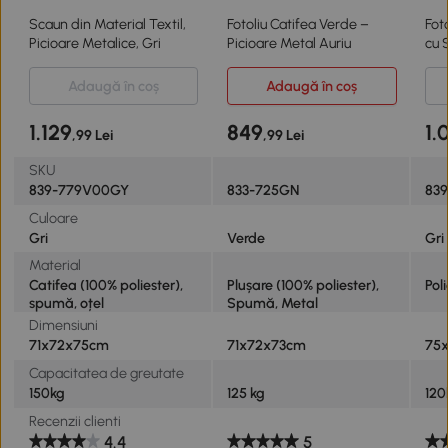
Scaun din Material Textil,
Fotoliu Catifea Verde –
Fot
Picioare Metalice, Gri
Picioare Metal Auriu
cu 
Dor
Adaugă în coș
Adaugă în coș
1.129
849
1.
,99 Lei
,99 Lei
SKU
839-779V00GY
833-725GN
83
Culoare
Gri
Verde
Gri
Material
Catifea (100% poliester),
Plușare (100% poliester),
Pol
spumă, oțel
Spumă, Metal
Dimensiuni
71x72x75cm
71x72x73cm
75
Capacitatea de greutate
150kg
125 kg
120
Recenzii clienti
4.4
5