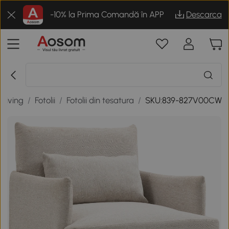
-10% la Prima Comandă în APP
Descarca
 living
/
Fotolii
/
Fotolii din tesatura
/
SKU:839-827V00CW