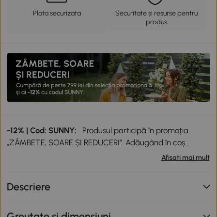
Plata securizata
Securitate și resurse pentru
produs
-12% | Cod: SUNNY:
Produsul participă în promoția
„ZÂMBETE, SOARE ȘI REDUCERI”. Adăugând în coș
produse participante în valoare totală de peste 799 lei,
Afisati mai mult
primești o reducere de 12% folosind codul SUNNY. Codul
nu se cumulează cu alte promoții în derulare. Promoție
Descriere
valabilă până la data de 12.08.2026.
Greutate si dimensiuni