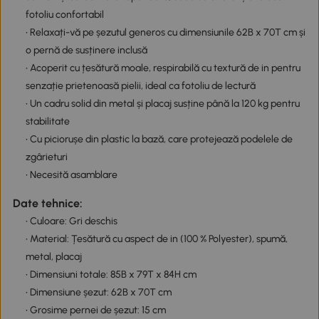
fotoliu confortabil
• Relaxați-vă pe șezutul generos cu dimensiunile 62B x 70T cm și
o pernă de susținere inclusă
• Acoperit cu țesătură moale, respirabilă cu textură de in pentru
senzație prietenoasă pielii, ideal ca fotoliu de lectură
• Un cadru solid din metal și placaj susține până la 120 kg pentru
stabilitate
• Cu piciorușe din plastic la bază, care protejează podelele de
zgârieturi
• Necesită asamblare
Date tehnice:
• Culoare: Gri deschis
• Material: Țesătură cu aspect de in (100 % Polyester), spumă,
metal, placaj
• Dimensiuni totale: 85B x 79T x 84H cm
• Dimensiune șezut: 62B x 70T cm
• Grosime pernei de șezut: 15 cm