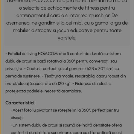
asemenea, HOMCOM te ajuta sa te mentii in forma cu
o selectie de echipamente de fitness pentru
antrenamentul cardio si intarirea muschilor. De
asemenea, ne gandim si la cei mici, cu o gama larga de
mobilier distractiv si jocuri educative pentru toate
varstele.
- Fotoliul de living HOMCOM oferă confort de durată cu sistem
dublu de arcuri și bază rotativă la 360° pentru conversații sau
priveliște. - Captusit perfect, șezut generos (62B x 70T cm) cu
pernă de susținere. - Țesătură moale, respirabilă, cadru robust din
metal/placaj (capacitate de 120 kg). - Piciorușe din plastic
protejează podelele, necesită asamblare.
Caracteristici:
• Acest fotoliu pivotant se rotește lin la 360°, perfect pentru
discuții
• Un sistem dublu de arcuri și spumă de înaltă densitate oferă
confort și durabilitate superioare, ceea ce diferențiază acest