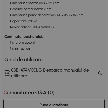
• Dimensiune spătar: 84B x 29H cm
• Grosime pernă spătar: 8 cm
• Dimensiune pernă decorativă: 35L x 35B x 15H cm
• Capacitate: 120 kg
• Număr articol: 83B-474V00LG
Continutul pachetului:
• 1 x fotoliu accent
• 1 x instrucțiuni
Ghid de utilizare
83B-474V00LG Descarca manualul de
utilizare
Comunitatea Q&A (
0
)
Pune o intrebare