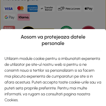
Aosom va protejeaza datele
personale
Descarca aplicatia Aosom
Utilizam module cookie pentru a imbunatati experienta
de utilizator pe site-ul nostru web si pentru a ne
Google Play
consimti noua si tertilor sa personalizam si sa facem
mai placuta experienta de cumparaturi pe site si in
afara acestuia. Puteti accepta toate cookie-urile sau va
puteti seta propriile preferinte. Pentru mai multe
+40 312294730
clienti@aosom.ro
informatii, va rugam sa consultati pagina noastra
Romania, Bucureşti Sectorul 2, Str. Barbu Paris Mumuleanu, Nr. 30-
Cookies
.
32, Spatiul E2-1, Etaj 2
© 2020-2026 AOSOM Romania SRL