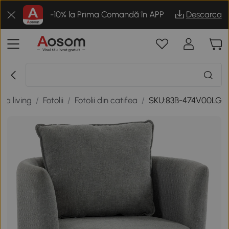
-10% la Prima Comandă în APP
Descarca
la living
/
Fotolii
/
Fotolii din catifea
/
SKU:83B-474V00LG