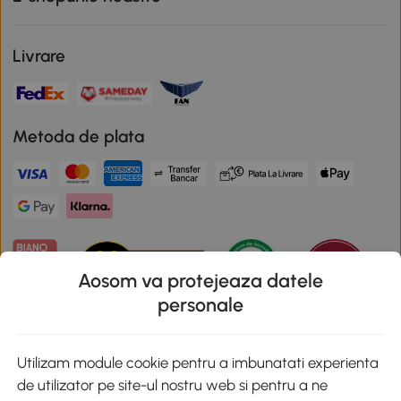
Livrare
Metoda de plata
Aosom va protejeaza datele
personale
Descarca aplicatia Aosom
Utilizam module cookie pentru a imbunatati experienta
de utilizator pe site-ul nostru web si pentru a ne
Google Play