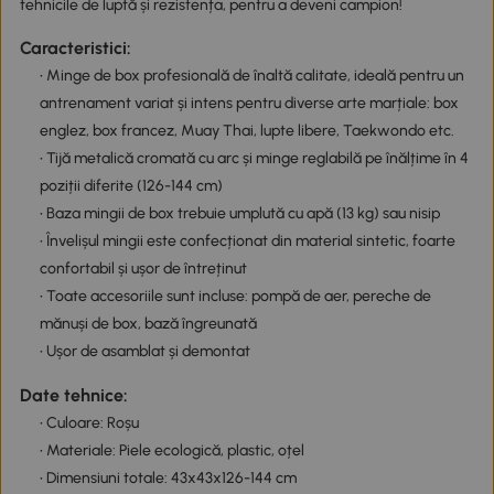
tehnicile de luptă și rezistența, pentru a deveni campion!
Caracteristici:
• Minge de box profesională de înaltă calitate, ideală pentru un
antrenament variat și intens pentru diverse arte marțiale: box
englez, box francez, Muay Thai, lupte libere, Taekwondo etc.
• Tijă metalică cromată cu arc și minge reglabilă pe înălțime în 4
poziții diferite (126-144 cm)
• Baza mingii de box trebuie umplută cu apă (13 kg) sau nisip
• Învelișul mingii este confecționat din material sintetic, foarte
confortabil și ușor de întreținut
• Toate accesoriile sunt incluse: pompă de aer, pereche de
mănuși de box, bază îngreunată
• Ușor de asamblat și demontat
Date tehnice:
• Culoare: Roșu
• Materiale: Piele ecologică, plastic, oțel
• Dimensiuni totale: 43x43x126-144 cm