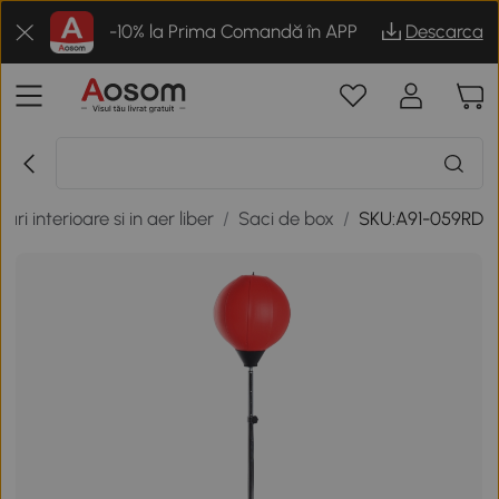
-10% la Prima Comandă în APP
Descarca
uri interioare si in aer liber
/
Saci de box
/
SKU:A91-059RD