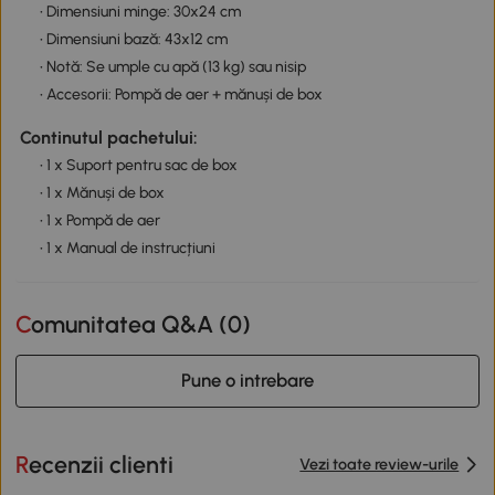
• Dimensiuni minge: 30x24 cm
• Dimensiuni bază: 43x12 cm
• Notă: Se umple cu apă (13 kg) sau nisip
• Accesorii: Pompă de aer + mănuși de box
Continutul pachetului:
• 1 x Suport pentru sac de box
• 1 x Mănuși de box
• 1 x Pompă de aer
• 1 x Manual de instrucțiuni
Comunitatea Q&A (
0
)
Pune o intrebare
Recenzii clienti
Vezi toate review-urile