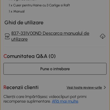
1 x Cuier pentru Haine cu 3 Carlige si Raft
1 x Manual
Ghid de utilizare
837-331V00ND Descarca manualul de
utilizare
Comunitatea Q&A (
0
)
Pune o intrebare
Recenzii clienti
Vezi toate review-urile
Clienții care împărtășesc videoclipuri pot primi
recompense suplimentare.
Află mai multe
.