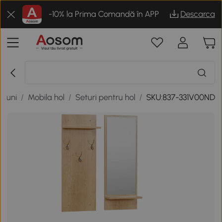
-10% la Prima Comandă în APP
Descarca
tiuni
/
Mobila hol
/
Seturi pentru hol
/
SKU:837-331V00ND