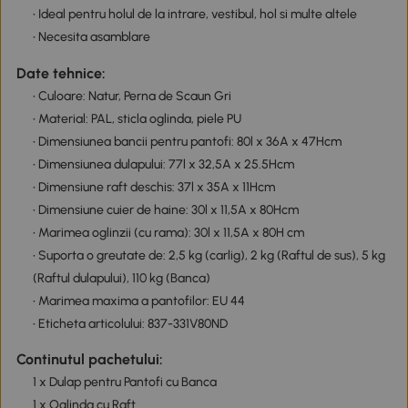
• Ideal pentru holul de la intrare, vestibul, hol si multe altele
• Necesita asamblare
Date tehnice:
• Culoare: Natur, Perna de Scaun Gri
• Material: PAL, sticla oglinda, piele PU
• Dimensiunea bancii pentru pantofi: 80l x 36A x 47Hcm
• Dimensiunea dulapului: 77l x 32,5A x 25.5Hcm
• Dimensiune raft deschis: 37l x 35A x 11Hcm
• Dimensiune cuier de haine: 30l x 11,5A x 80Hcm
• Marimea oglinzii (cu rama): 30l x 11,5A x 80H cm
• Suporta o greutate de: 2,5 kg (carlig), 2 kg (Raftul de sus), 5 kg
(Raftul dulapului), 110 kg (Banca)
• Marimea maxima a pantofilor: EU 44
• Eticheta articolului: 837-331V80ND
Continutul pachetului:
1 x Dulap pentru Pantofi cu Banca
1 x Oglinda cu Raft