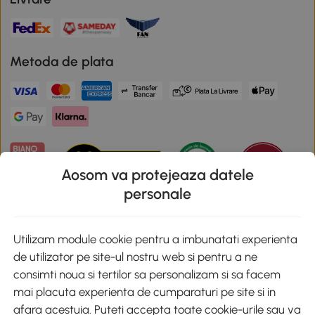
Metoda de plata
Aosom va protejeaza datele
personale
Descarca aplicatia Aosom
Utilizam module cookie pentru a imbunatati experienta
de utilizator pe site-ul nostru web si pentru a ne
Google Play
consimti noua si tertilor sa personalizam si sa facem
mai placuta experienta de cumparaturi pe site si in
afara acestuia. Puteti accepta toate cookie-urile sau va