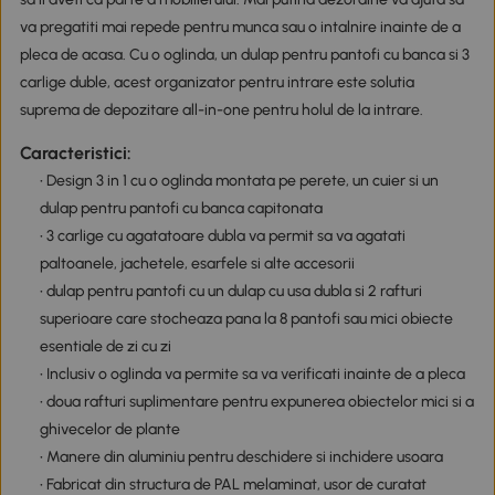
va pregatiti mai repede pentru munca sau o intalnire inainte de a
pleca de acasa. Cu o oglinda, un dulap pentru pantofi cu banca si 3
carlige duble, acest organizator pentru intrare este solutia
suprema de depozitare all-in-one pentru holul de la intrare.
Caracteristici:
• Design 3 in 1 cu o oglinda montata pe perete, un cuier si un
dulap pentru pantofi cu banca capitonata
• 3 carlige cu agatatoare dubla va permit sa va agatati
paltoanele, jachetele, esarfele si alte accesorii
• dulap pentru pantofi cu un dulap cu usa dubla si 2 rafturi
superioare care stocheaza pana la 8 pantofi sau mici obiecte
esentiale de zi cu zi
• Inclusiv o oglinda va permite sa va verificati inainte de a pleca
• doua rafturi suplimentare pentru expunerea obiectelor mici si a
ghivecelor de plante
• Manere din aluminiu pentru deschidere si inchidere usoara
• Fabricat din structura de PAL melaminat, usor de curatat