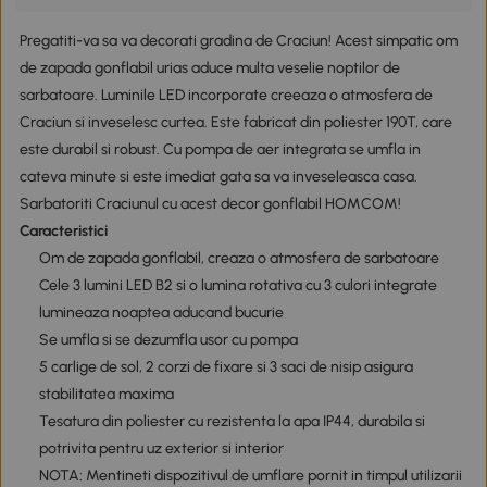
Pregatiti-va sa va decorati gradina de Craciun! Acest simpatic om
de zapada gonflabil urias aduce multa veselie noptilor de
sarbatoare. Luminile LED incorporate creeaza o atmosfera de
Craciun si inveselesc curtea. Este fabricat din poliester 190T, care
este durabil si robust. Cu pompa de aer integrata se umfla in
cateva minute si este imediat gata sa va inveseleasca casa.
Sarbatoriti Craciunul cu acest decor gonflabil HOMCOM!
Caracteristici
Om de zapada gonflabil, creaza o atmosfera de sarbatoare
Cele 3 lumini LED B2 si o lumina rotativa cu 3 culori integrate
lumineaza noaptea aducand bucurie
Se umfla si se dezumfla usor cu pompa
5 carlige de sol, 2 corzi de fixare si 3 saci de nisip asigura
stabilitatea maxima
Tesatura din poliester cu rezistenta la apa IP44, durabila si
potrivita pentru uz exterior si interior
NOTA: Mentineti dispozitivul de umflare pornit in timpul utilizarii