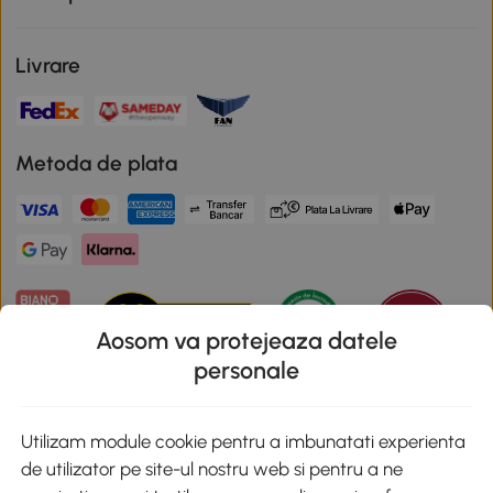
Livrare
Metoda de plata
Aosom va protejeaza datele
personale
Descarca aplicatia Aosom
Utilizam module cookie pentru a imbunatati experienta
de utilizator pe site-ul nostru web si pentru a ne
Google Play