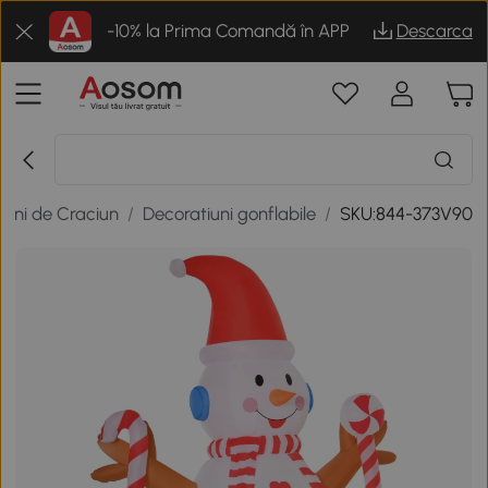
-10% la Prima Comandă în APP
Descarca
iuni de Craciun
/
Decoratiuni gonflabile
/
SKU:844-373V90