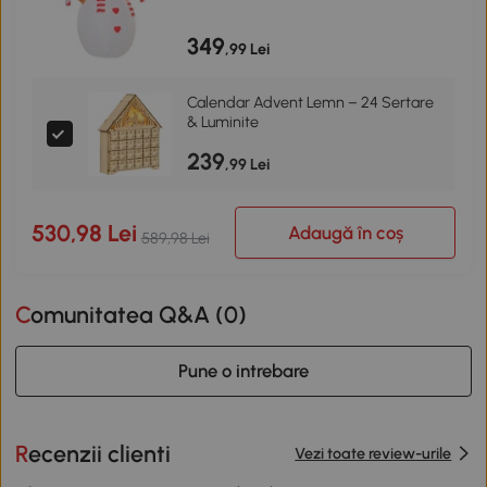
349
,99 Lei
Calendar Advent Lemn – 24 Sertare
& Luminite
239
,99 Lei
530,98 Lei
Adaugă în coș
589,98 Lei
Comunitatea Q&A (
0
)
Pune o intrebare
Recenzii clienti
Vezi toate review-urile