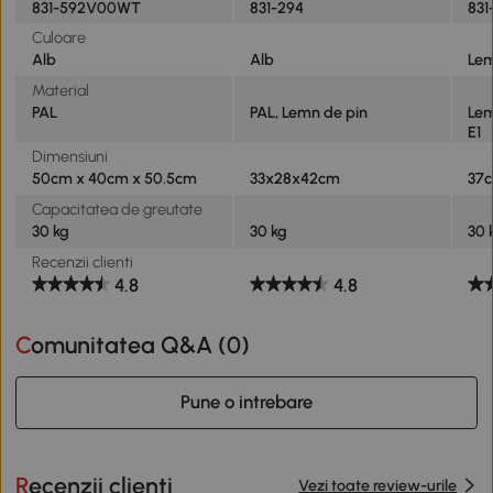
831-592V00WT
831-294
831
Culoare
Alb
Alb
Lem
Material
PAL
PAL, Lemn de pin
Lem
E1
Dimensiuni
50cm x 40cm x 50.5cm
33x28x42cm
37c
Capacitatea de greutate
30 kg
30 kg
30 
Recenzii clienti
4.8
4.8
Comunitatea Q&A (
0
)
Pune o intrebare
Recenzii clienti
Vezi toate review-urile