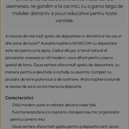
asemenea, ne gandim si la cei mici, cu o gama larga de
mobilier distractiv si jocuri educative pentru toate
varstele.
Ai nevoie de mai mult spatiu de depozitare in dormitorul tau sau in
alte zone de locuit? Aceasta noptiera HOMCOM cu depozitare
este aici pentru a te ajuta. Cadrul alb pur si tonul natural al
picioarelor creeaza un stil modern, ceva diferit pentru casa si
spatiul de birou. Doua sertare ofera mult spatiu de depozitare, cu
manere pentru a deschide si inchide cu usurinta. Complet cu
picioare de lemn puternice si de sustinere. Muta noptiera oriunde
ai nevoie de ea si va sta mereu la dispozitie.
Caracteristici:
• Stilul modern pune in valoare decorul casei tale
• Functioneaza bine ca noptiera, canapea sau mic organizator
pentru camere mici
• Doua sertare ofera mult spatiu pentru a depozita carti, pixuri