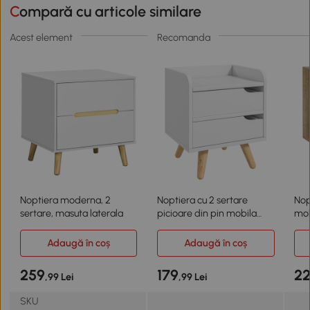
Compară cu articole similare
Acest element
Recomanda
Noptiera moderna, 2
Noptiera cu 2 sertare
Nopt
sertare, masuta laterala
picioare din pin mobila
mob
pentru casa alba
Adaugă în coș
Adaugă în coș
259
179
2
,99 Lei
,99 Lei
SKU