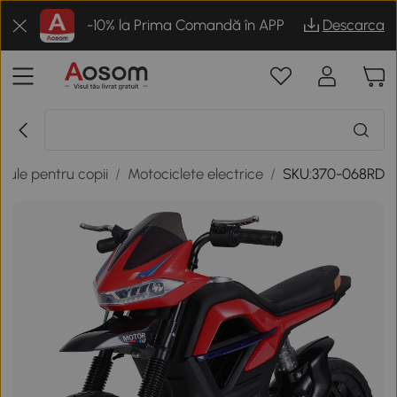
-10% la Prima Comandă în APP
Descarca
cule pentru copii
/
Motociclete electrice
/
SKU:370-068RD