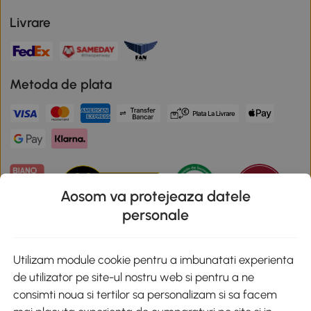
Livrare
Metoda de plata
Aosom va protejeaza datele
personale
Descarca aplicatia Aosom
Utilizam module cookie pentru a imbunatati experienta
de utilizator pe site-ul nostru web si pentru a ne
Google Play
consimti noua si tertilor sa personalizam si sa facem