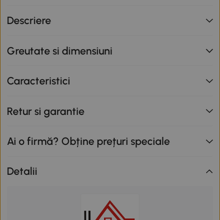
primești o reducere de 12% folosind codul SUNNY. Codul
nu se cumulează cu alte promoții în derulare. Promoție
Descriere
valabilă până la data de 12.08.2026.
Greutate si dimensiuni
Caracteristici
Retur si garantie
Ai o firmă? Obține prețuri speciale
Detalii