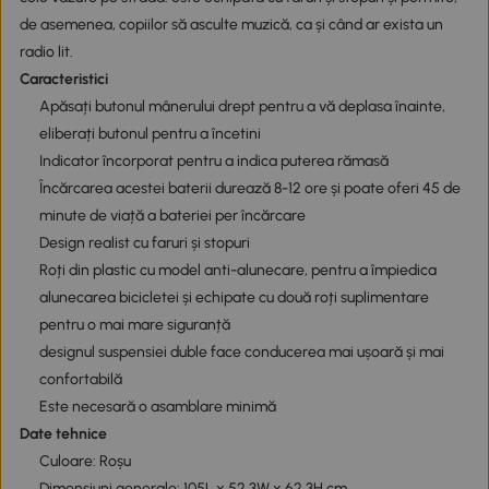
de asemenea, copiilor să asculte muzică, ca și când ar exista un
radio lit.
Caracteristici
Apăsați butonul mânerului drept pentru a vă deplasa înainte,
eliberați butonul pentru a încetini
Indicator încorporat pentru a indica puterea rămasă
Încărcarea acestei baterii durează 8-12 ore și poate oferi 45 de
minute de viață a bateriei per încărcare
Design realist cu faruri și stopuri
Roți din plastic cu model anti-alunecare, pentru a împiedica
alunecarea bicicletei și echipate cu două roți suplimentare
pentru o mai mare siguranță
designul suspensiei duble face conducerea mai ușoară și mai
confortabilă
Este necesară o asamblare minimă
Date tehnice
Culoare: Roșu
Dimensiuni generale: 105L x 52,3W x 62,3H cm