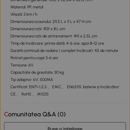
Material: PP, metal
Viteză: 3 km / h
Dimensiunea scaunului: 29,5 L x 11 L x 47 H cm
Dimensiunea roții: Ф31 x 8 L cm
Dimensiunea roții de antrenament: Ф11 x 2,5L cm
Timp de încărcare: prima dată: 4-6 ore, apoi 8-12 ore
Durată continuă de redare ( complet încărcat): 45 de minute
Potrivit pentru copii 3-6 ani
Tensiune: 6V
Capacitate de greutate: 30 kg
Tip adaptor: 6V, 500MA
Certificat: EN71-1,2,3 、 EMC 、 EN62115. baterie și încărcător:
CE 、 RoHS 、 MSDS
Comunitatea Q&A (
0
)
Pune o intrebare