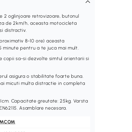
2 oglinjoare retrovizoare, butonul
teza de 2km/h, aceasta motocicleta
i distractiv.
roximativ 8-10 ore) aceasta
5 minute pentru a te juca mai mult.
copii sa-si dezvolte simtul orientarii si
erul asigura o stabilitate foarte buna.
ai micuti multa distractie in completa
Icm. Capacitate greutate: 25kg. Varsta
, EN62115. Asamblare necesara.
OMCOM