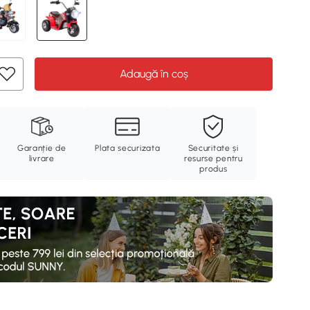
Adaugă în coș
Garanție de
Plata securizata
Securitate și
livrare
resurse pentru
produs