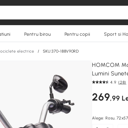
tiuni
Pentru birou
Pentru copii
Sport si H
ociclete electrice
/
SKU:370-188V90RD
HOMCOM Motoc
Lumini Sunet
4.9
(28)
269
,99 Le
Alege:
Rosu, 72x5