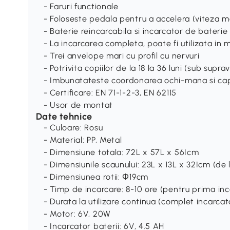
- Faruri functionale
- Foloseste pedala pentru a accelera (viteza
- Baterie reincarcabila si incarcator de baterie
- La incarcarea completa, poate fi utilizata i
- Trei anvelope mari cu profil cu nervuri
- Potrivita copiilor de la 18 la 36 luni (sub supr
- Imbunatateste coordonarea ochi-mana si capa
- Certificare: EN 71-1-2-3, EN 62115
- Usor de montat
Date tehnice
- Culoare: Rosu
- Material: PP, Metal
- Dimensiune totala: 72L x 57L x 56Icm
- Dimensiunile scaunului: 23L x 13L x 32Icm (de l
- Dimensiunea rotii: Ф19cm
- Timp de incarcare: 8-10 ore (pentru prima inc
- Durata la utilizare continua (complet incarca
- Motor: 6V, 20W
- Incarcator baterii: 6V, 4.5 AH