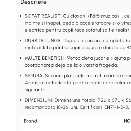
Descriere
SOFAT REALIST: Cu claxon（Fără muzică）, cele 
inainte si inapoi, pedala acceleratoare si o vi
electrica pentru copii face sofatul sa fie realist s
DURATA LUNGA: Dupa o incarcare completa (ap
motocicleta pentru copii asigura o durata de 4
MULTE BENEFICII: Motocicleta jucarie ii ajuta pe 
coordonarea deja de la o varsta frageda.
SIGURA: Scaunul plat, cele trei roti mari si man
Aceasta motocicleta pentru copii ofera celor m
siguranta.
DIMENSIUNI: Dimensiune totala: 72L x 57L x 56
recomandata 18-36 luni. Certificari: EN71-1-2-3
Brand
H