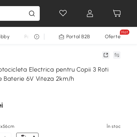
Hot
obby
Pentru animale
Portal B2B
Decoratiuni Sarbatori
Oferte
icleta Electrica pentru Copii 3 Roti
e Baterie 6V Viteza 2km/h
i
7x56cm
În stoc