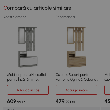
Compară cu articole similare
Acest element
Recomanda
Mobilier pentru Hol cu Raft
Cuier cu Suport pentru
Mob
pentru Încălțăminte,
Pantofi și Oglindă, Culoare
sup
90x24x177 cm, Gri
Stejar
ogl
Adaugă în coș
Adaugă în coș
609
479
4
,99 Lei
,99 Lei