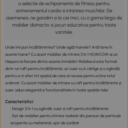
o selectie de echipamente de fitness pentru
antrenamentul cardio si intarirea muschilor. De
asemenea, ne gandim si la cei mici, cu o gama larga de
mobilier distractiv si jocuri educative pentru toate
varstele.
Unde îmi pun încălțămintea? Unde agăț hainele? Arăt bine în
aceste haine? Cu acest mobilier de intrare 3 în 1 HOMCOM ai un
răspuns la fiecare dintre aceste întrebări! Mobilierul este format
dintr-un raft pentru încălțăminte, un cuier cu 6 cârlige și o oglindă,
pentru a-ți oferi tot spațiul de care ai nevoie pentru a ține totul
ordonat. Cu acest mobilier de intrare cu raft pentru încălțăminte și
cuier, aduci eleganță și funcționalitate în toate spațiile tale!
Caracteristici:
• Design 3 în 1 cu oglindă, cuier și raft pentru încălțăminte
• Set de mobilier pentru intrare realizat din panouri de particule
acoperite cu melaminã, ușor de curățat