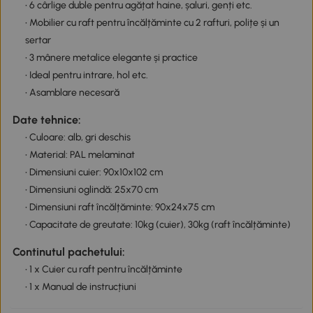
• 6 cârlige duble pentru agățat haine, șaluri, genți etc.
• Mobilier cu raft pentru încălțăminte cu 2 rafturi, polițe și un
sertar
• 3 mânere metalice elegante și practice
• Ideal pentru intrare, hol etc.
• Asamblare necesară
Date tehnice:
• Culoare: alb, gri deschis
• Material: PAL melaminat
• Dimensiuni cuier: 90x10x102 cm
• Dimensiuni oglindă: 25x70 cm
• Dimensiuni raft încălțăminte: 90x24x75 cm
• Capacitate de greutate: 10kg (cuier), 30kg (raft încălțăminte)
Continutul pachetului:
• 1 x Cuier cu raft pentru încălțăminte
• 1 x Manual de instrucțiuni