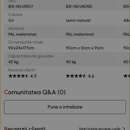
SKU
831-146V81GY
831-146V80ND
831
Culoare
Gri
Lemn natural
Alb
Material
PAL melaminat
PAL melaminat
PA
Dimensiunile totale
90x24x177cm
90cm x 10cm x 91cm
90c
Capacitatea de greutate
40 kg
40 kg
40 
Recenzii clienti
4.9
4.6
Comunitatea Q&A (
0
)
Pune o intrebare
Recenzii clienti
Vezi toate review-urile