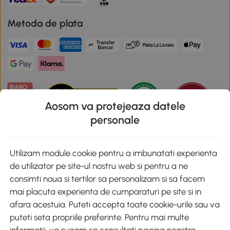
Metoda de plata
Aosom va protejeaza datele
personale
Descarca aplicatia Aosom
Utilizam module cookie pentru a imbunatati experienta
de utilizator pe site-ul nostru web si pentru a ne
Google Play
consimti noua si tertilor sa personalizam si sa facem
mai placuta experienta de cumparaturi pe site si in
afara acestuia. Puteti accepta toate cookie-urile sau va
puteti seta propriile preferinte. Pentru mai multe
+40 312294730
clienti@aosom.ro