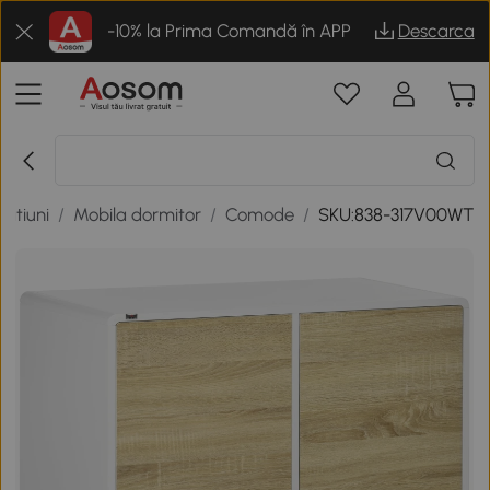
-10% la Prima Comandă în APP
Descarca
ratiuni
/
Mobila dormitor
/
Comode
/
SKU:838-317V00WT