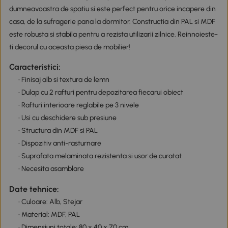
dumneavoastra de spatiu si este perfect pentru orice incapere din
casa, de la sufragerie pana la dormitor. Constructia din PAL si MDF
este robusta si stabila pentru a rezista utilizarii zilnice. Reinnoieste-
ti decorul cu aceasta piesa de mobilier!
Caracteristici:
• Finisaj alb si textura de lemn
• Dulap cu 2 rafturi pentru depozitarea fiecarui obiect
• Rafturi interioare reglabile pe 3 nivele
• Usi cu deschidere sub presiune
• Structura din MDF si PAL
• Dispozitiv anti-rasturnare
• Suprafata melaminata rezistenta si usor de curatat
• Necesita asamblare
Date tehnice:
• Culoare: Alb, Stejar
• Material: MDF, PAL
• Dimensiuni totale: 80 x 40 x 70 cm