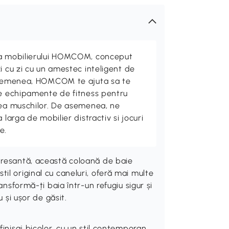
ta mobilierului HOMCOM, conceput
i cu zi cu un amestec inteligent de
 asemenea, HOMCOM te ajuta sa te
de echipamente de fitness pentru
rea muschilor. De asemenea, ne
 larga de mobilier distractiv si jocuri
e.
tresantă, această coloană de baie
l original cu caneluri, oferă mai multe
ansformă-ți baia într-un refugiu sigur și
 și ușor de găsit.
finisaj bicolor, cu un stil contemporan