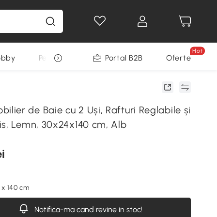
Hot
obby
Pentru animale
Portal B2B
Decoratiuni Sarbatori
Oferte
er de Baie cu 2 Uși, Rafturi Reglabile și
is, Lemn, 30x24x140 cm, Alb
i
4 x 140 cm
Notifica-ma cand revine in stoc!