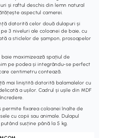
ri și raftul deschis din lemn natural
ătățește aspectul camerei.
ță datorită celor două dulapuri și
e pe 3 niveluri ale coloanei de baie, cu
ată a sticlelor de șampon, prosoapelor
de baie maximizează spațiul de
nim pe podea și integrându-se perfect
iecare centimetru contează.
 mai liniștită datorită balamalelor cu
elicată a ușilor. Cadrul și ușile din MDF
 încredere.
 permite fixarea coloanei înalte de
sele cu copii sau animale. Dulapul
t putând susține până la 5 kg.
OMCOM