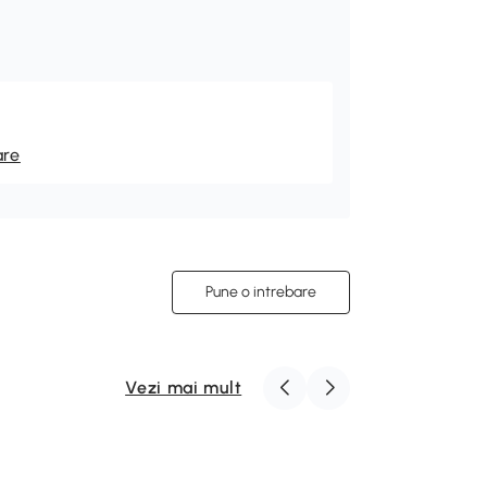
are
Pune o intrebare
Vezi mai mult