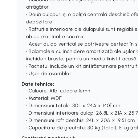
atrăgător
• Două dulapuri și o poliță centrală deschisă of
depozitare
• Rafturile interioare ale dulapului sunt reglabi
obiectelor înalte sau mici
• Acest dulap vertical se potrivește perfect în s
• Balamalele cu închidere amortizată ale ușilor as
închideri bruște, pentru un mediu liniștit acasă
• Pachetul include un kit antirăsturnare pentru 
• Ușor de asamblat
Date tehnice:
• Culoare: Alb, culoare lemn
• Material: MDF
• Dimensiuni totale: 30L x 24A x 140Î cm
• Dimensiuni interioare dulap: 26,8L x 21A x 25,
• Dimensiuni raft deschis: 24L x 20A x 19,5Î cm
• Capacitate de greutate: 30 kg (total), 5 kg (raf