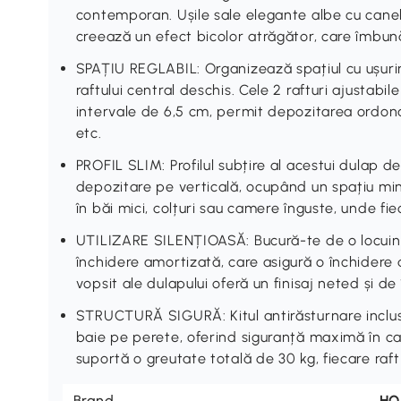
contemporan. Ușile sale elegante albe cu canelu
creează un efect bicolor atrăgător, care îmbun
SPAȚIU REGLABIL: Organizează spațiul cu ușurin
raftului central deschis. Cele 2 rafturi ajustabil
intervale de 6,5 cm, permit depozitarea ordon
etc.
PROFIL SLIM: Profilul subțire al acestui dulap 
depozitare pe verticală, ocupând un spațiu mi
în băi mici, colțuri sau camere înguste, unde f
UTILIZARE SILENȚIOASĂ: Bucură-te de o locuință
închidere amortizată, care asigură o închidere d
vopsit ale dulapului oferă un finisaj neted și de
STRUCTURĂ SIGURĂ: Kitul antirăsturnare inclus
baie pe perete, oferind siguranță maximă în ca
suportă o greutate totală de 30 kg, fiecare raf
Brand
H