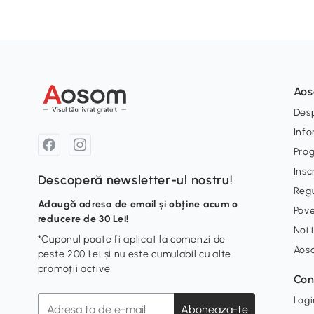
Ao
Desp
Info
Pro
Insc
Descoperă newsletter-ul nostru!
Reg
Adaugă adresa de email și obține acum o
Pove
reducere de 30 Lei!
Noi 
*Cuponul poate fi aplicat la comenzi de
Aos
peste 200 Lei și nu este cumulabil cu alte
promoții active
Con
Logi
Aboneaza-te