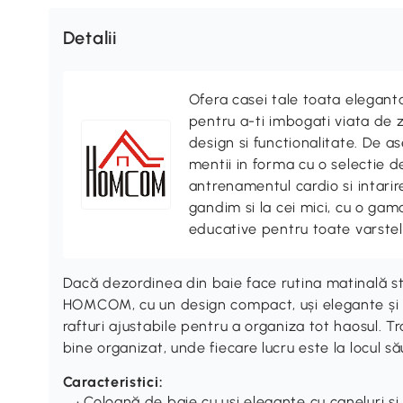
Detalii
Ofera casei tale toata elegan
pentru a-ti imbogati viata de z
design si functionalitate. De
mentii in forma cu o selectie 
antrenamentul cardio si intari
gandim si la cei mici, cu o gama
educative pentru toate varstel
Dacă dezordinea din baie face rutina matinală s
HOMCOM, cu un design compact, uși elegante și sti
rafturi ajustabile pentru a organiza tot haosul. Tr
bine organizat, unde fiecare lucru este la locul său
Caracteristici:
• Coloană de baie cu uși elegante cu caneluri și 