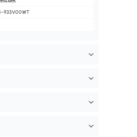
4-933V00WT