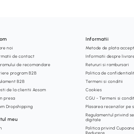
som
Informatii
re noi
Metode de plata accep
rmatii de contact
Informatii despre livrar
gramului de recomandare
Retururi si rambursari
riere program B2B
Politica de confidential
ulament B2B
Termeni si conditii
sti de la clientii Aosom
Cookies
in presa
CGU - Termeni si condit
om Dropshipping
Plasarea recenzilor pe s
Regulamentul privind ser
tul meu
digitale
n
Politica privind Cupoan
Reducere