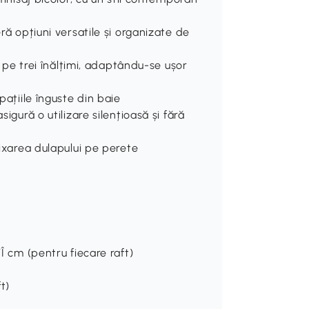
eră opțiuni versatile și organizate de
le pe trei înălțimi, adaptându-se ușor
pațiile înguste din baie
igură o utilizare silențioasă și fără
fixarea dulapului pe perete
7Î cm (pentru fiecare raft)
t)