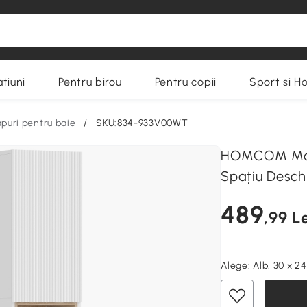
tiuni
Pentru birou
Pentru copii
Sport si H
apuri pentru baie
/
SKU:834-933V00WT
HOMCOM Mobili
Spațiu Desch
489
,99 Le
Alege:
Alb, 30 x 2