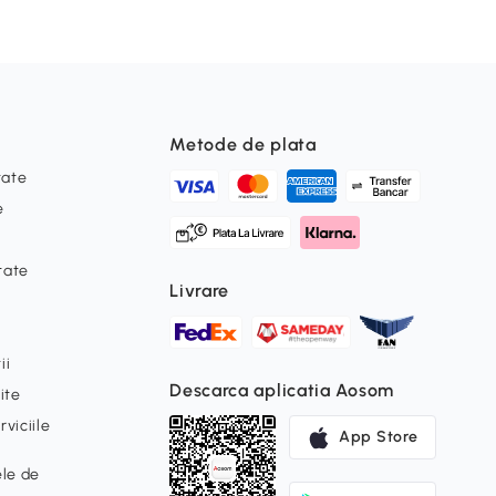
Metode de plata
tate
e
itate
Livrare
ii
Descarca aplicatia Aosom
ite
viciile
App Store
ele de