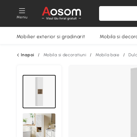
Meniu
Mobilier exterior si gradinarit
Mobila si decora
Inapoi
/
Mobila si decoratiuni
/
Mobila baie
/
Dul