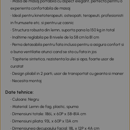
• Masa de masaj portabila cu aspect elegant, perfecta pentru o
experienta confortabila de masaj
• Ideal pentru kinetoterapeuti, osteopati, terapeuti, profesionisti
in frumusete etc. si pentru uz casnic
• Structura robusta din lemn, suporta pana la 150 kg in total
• Inaltime reglabila pe 8 nivele de la 58 cm la 81 cm
• Perna detasabila pentru fata inclusa pentru a asigura confort si
o buna ventilatie atunci cand se sta cu fata in jos
• Tapiterie sintetica, rezistenta la ulei si apa, foarte usor de
curatat
• Design pliabil in 2 parti, usor de transportat cu geanta si maner
• Necesita montaj
Date tehnice:
• Culoare: Negru
• Material: Lemn de fag, plastic, spuma
• Dimensiuni totale: 186L x 60P x 58-81A cm
• Dimensiuni pliata: 93L x 60P x 13A cm
• Dimensiunea decupajului facial: 18L x 12P x 4A cm