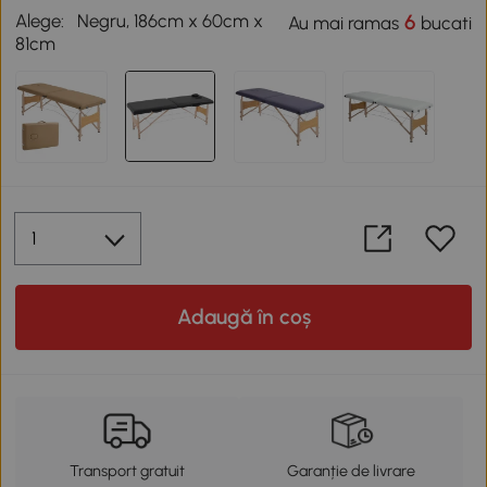
Alege:
Negru, 186cm x 60cm x
6
Au mai ramas
bucati
81cm
Adaugă în coș
Transport gratuit
Garanție de livrare