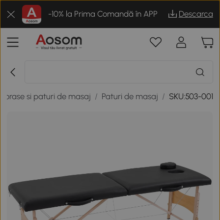
-10% la Prima Comandă în APP
Descarca
vorase si paturi de masaj
/
Paturi de masaj
/
SKU:503-001