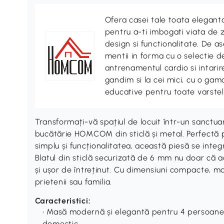
Ofera casei tale toata elegan
pentru a-ti imbogati viata de z
design si functionalitate. De
mentii in forma cu o selectie 
antrenamentul cardio si intari
gandim si la cei mici, cu o gama
educative pentru toate varstel
Transformați-vă spațiul de locuit într-un sanct
bucătărie HOMCOM din sticlă și metal. Perfectă p
simplu și funcționalitatea, această piesă se integ
Blatul din sticlă securizată de 6 mm nu doar că 
și ușor de întreținut. Cu dimensiuni compacte, ma
prietenii sau familia.
Caracteristici:
• Masă modernă și elegantă pentru 4 persoane,
domestic