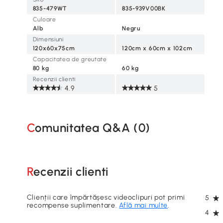
835-479WT
835-939V00BK
Culoare
Alb
Negru
Dimensiuni
120x60x75cm
120cm x 60cm x 102cm
Capacitatea de greutate
80 kg
60 kg
Recenzii clienti
4.9
5
Comunitatea Q&A (
0
)
Recenzii clienti
Clienții care împărtășesc videoclipuri pot primi
5
recompense suplimentare.
Află mai multe
.
4