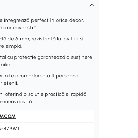
ntegrează perfect în orice decor,
i dumneavoastră.
ă de 6 mm, rezistentă la lovituri și
ere simplă.
al cu protecție garantează o susținere
milie.
ermite acomodarea a 4 persoane,
rietenii.
ferind o soluție practică și rapidă
dumneavoastră.
OMCOM
5-479WT