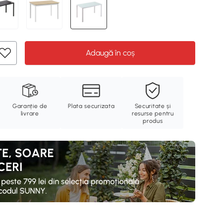
Adaugă în coș
Garanție de
Plata securizata
Securitate și
livrare
resurse pentru
produs