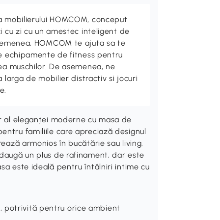
ta mobilierului HOMCOM, conceput
i cu zi cu un amestec inteligent de
 asemenea, HOMCOM te ajuta sa te
de echipamente de fitness pentru
rea muschilor. De asemenea, ne
 larga de mobilier distractiv si jocuri
e.
uar al eleganței moderne cu masa de
entru familiile care apreciază designul
rează armonios în bucătărie sau living.
adaugă un plus de rafinament, dar este
sa este ideală pentru întâlniri intime cu
 potrivită pentru orice ambient