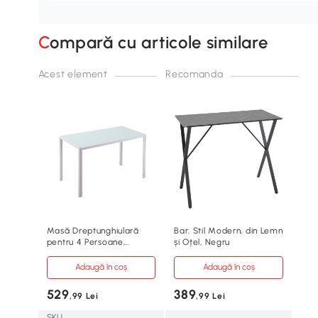
Compară cu articole similare
Acest element
Recomanda
Masă Dreptunghiulară
Bar, Stil Modern, din Lemn
pentru 4 Persoane,
și Oțel, Negru
120x60x75 cm, Alb
Adaugă în coș
Adaugă în coș
529
389
,99 Lei
,99 Lei
SKU