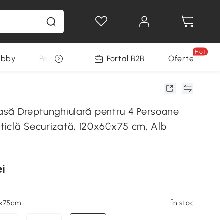
Hot
obby
Pentru animale
Portal B2B
Decoratiuni Sarbatori
Oferte
 Dreptunghiulară pentru 4 Persoane
Sticlă Securizată, 120x60x75 cm, Alb
ei
0x75cm
În stoc