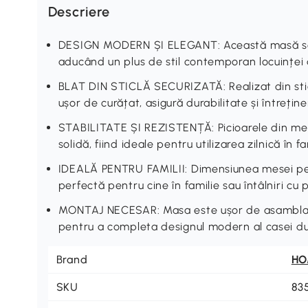
Descriere
DESIGN MODERN ȘI ELEGANT: Această masă se i
aducând un plus de stil contemporan locuințe
BLAT DIN STICLĂ SECURIZATĂ: Realizat din sticl
ușor de curățat, asigură durabilitate și întrețin
STABILITATE ȘI REZISTENȚĂ: Picioarele din met
solidă, fiind ideale pentru utilizarea zilnică în fa
IDEALĂ PENTRU FAMILII: Dimensiunea mesei p
perfectă pentru cine în familie sau întâlniri cu p
MONTAJ NECESAR: Masa este ușor de asamblat, o
pentru a completa designul modern al casei 
Brand
H
SKU
83