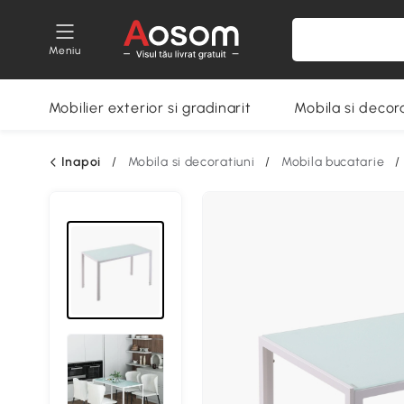
Meniu
Mobilier exterior si gradinarit
Mobila si decora
Inapoi
/
Mobila si decoratiuni
/
Mobila bucatarie
/