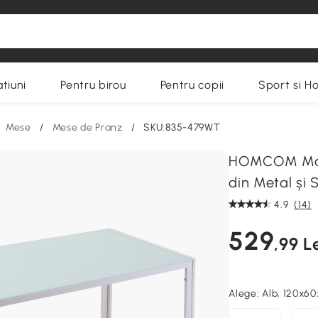
tiuni
Pentru birou
Pentru copii
Sport si H
Mese
/
Mese de Pranz
/
SKU:835-479WT
HOMCOM Masă
din Metal și 
4.9
(14)
529
,99 L
Alege:
Alb, 120x6