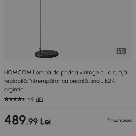
1
/
12
HOMCOM Lampă de podea vintage cu arc, tijă
reglabilă, întrerupător cu pedală, soclu E27,
argintie
4.9
(18)
489
,99 Lei
Compară