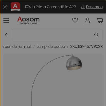
-10% la Prima Comandă în APP
Descarca
Corpuri de iluminat
/
Lampi de podea
/
SKU:B31-467V90SR