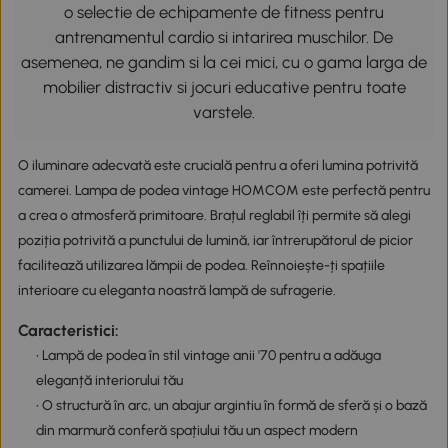
o selectie de echipamente de fitness pentru
antrenamentul cardio si intarirea muschilor. De
asemenea, ne gandim si la cei mici, cu o gama larga de
mobilier distractiv si jocuri educative pentru toate
varstele.
O iluminare adecvată este crucială pentru a oferi lumina potrivită
camerei. Lampa de podea vintage HOMCOM este perfectă pentru
a crea o atmosferă primitoare. Brațul reglabil îți permite să alegi
poziția potrivită a punctului de lumină, iar întrerupătorul de picior
facilitează utilizarea lămpii de podea. Reînnoiește-ți spațiile
interioare cu eleganta noastră lampă de sufragerie.
Caracteristici:
• Lampă de podea în stil vintage anii '70 pentru a adăuga
eleganță interiorului tău
• O structură în arc, un abajur argintiu în formă de sferă și o bază
din marmură conferă spațiului tău un aspect modern