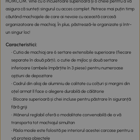
HOMCOM. Vine cu o încuietoare superioară și o cheie pentru a vă
asigura că sunteți singurul cu acces complet. Petrece mai puțin timp
căutând machiajele de care ai nevoie cu această carcasă
organizatoare de machiaj. În plus, păstrează-le organizate și într-
un singur loc!
Caracteristici:
• Cutia de machiaj are 6 sertare extensibile superioare (fiecare
separate în două părți), o cutie de mijloc și două sertare
inferioare (ambele împărțite în 3 piese) pentru numeroase
opțiuni de depozitare
• Cadrul din aliaj de aluminiu de calitate cu colțuri și margini din
oțel armat îl face o alegere durabilă de călătorie
• Blocare superioară și chei incluse pentru păstrare în siguranță
fără griji
• Mânerul reglabil oferă o modalitate convenabilă de a vă
transporta tot machiajul simultan
• Pâsla moale este folosită pe interiorul acestei carcase pentru a
vă proteja obiectele