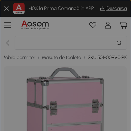
-10% la Prima Comandă în APP
Descarca
Mobila dormitor
/
Masute de toaleta
/
SKU:501-009V01PK