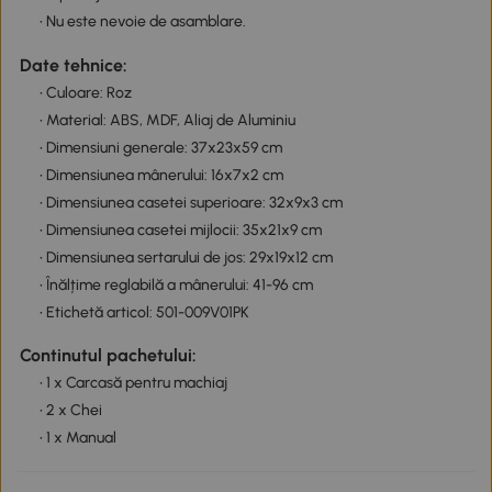
• Nu este nevoie de asamblare.
Date tehnice:
• Culoare: Roz
• Material: ABS, MDF, Aliaj de Aluminiu
• Dimensiuni generale: 37x23x59 cm
• Dimensiunea mânerului: 16x7x2 cm
• Dimensiunea casetei superioare: 32x9x3 cm
• Dimensiunea casetei mijlocii: 35x21x9 cm
• Dimensiunea sertarului de jos: 29x19x12 cm
• Înălțime reglabilă a mânerului: 41-96 cm
• Etichetă articol: 501-009V01PK
Continutul pachetului:
• 1 x Carcasă pentru machiaj
• 2 x Chei
• 1 x Manual