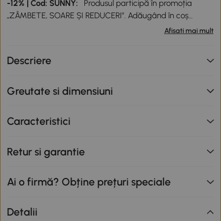
-12% | Cod: SUNNY:
Produsul participă în promoția
„ZÂMBETE, SOARE ȘI REDUCERI”. Adăugând în coș
produse participante în valoare totală de peste 799 lei,
Afisati mai mult
primești o reducere de 12% folosind codul SUNNY. Codul
nu se cumulează cu alte promoții în derulare. Promoție
Descriere
valabilă până la data de 12.08.2026.
Greutate si dimensiuni
Caracteristici
Retur si garantie
Ai o firmă? Obține prețuri speciale
Detalii