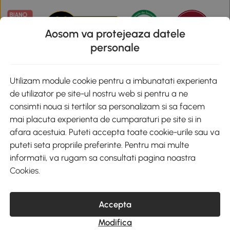
Aosom va protejeaza datele
personale
Descarca aplicatia Aosom
Utilizam module cookie pentru a imbunatati experienta
de utilizator pe site-ul nostru web si pentru a ne
Google Play
consimti noua si tertilor sa personalizam si sa facem
mai placuta experienta de cumparaturi pe site si in
afara acestuia. Puteti accepta toate cookie-urile sau va
puteti seta propriile preferinte. Pentru mai multe
+40 312294730
clienti@aosom.ro
informatii, va rugam sa consultati pagina noastra
Romania, Bucureşti Sectorul 2, Str. Barbu Paris Mumuleanu, Nr. 30-
Cookies
.
32, Spatiul E2-1, Etaj 2
© 2020-2026 AOSOM Romania SRL
CUI: 49266464
Accepta
COD CAEN: 4755
Reg. Com. J2023023738408
Modifica
Capital Social 200