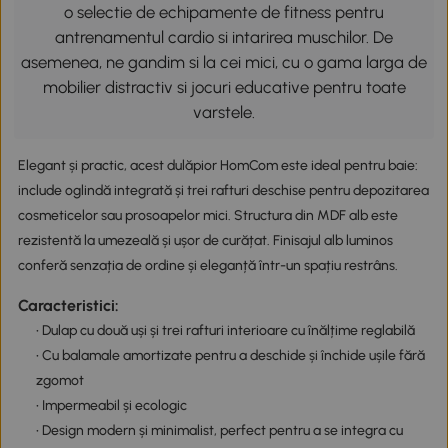
o selectie de echipamente de fitness pentru
antrenamentul cardio si intarirea muschilor. De
asemenea, ne gandim si la cei mici, cu o gama larga de
mobilier distractiv si jocuri educative pentru toate
varstele.
Elegant și practic, acest dulăpior HomCom este ideal pentru baie:
include oglindă integrată și trei rafturi deschise pentru depozitarea
cosmeticelor sau prosoapelor mici. Structura din MDF alb este
rezistentă la umezeală și ușor de curățat. Finisajul alb luminos
conferă senzația de ordine și eleganță într-un spațiu restrâns.
Caracteristici:
• Dulap cu două uși și trei rafturi interioare cu înălțime reglabilă
• Cu balamale amortizate pentru a deschide și închide ușile fără
zgomot
• Impermeabil și ecologic
• Design modern și minimalist, perfect pentru a se integra cu