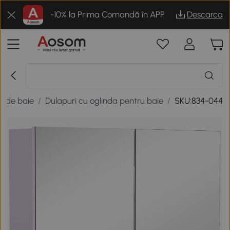
-10% la Prima Comandă în APP
Descarca
e de baie
/
Dulapuri cu oglinda pentru baie
/
SKU:834-044